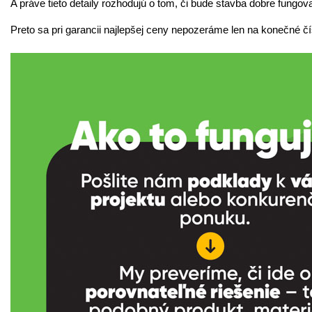
A práve tieto detaily rozhodujú o tom, či bude stavba dobre fungov
Preto sa pri garancii najlepšej ceny nepozeráme len na konečné č