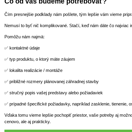
Čo od vás budeme potrebovať?
Čím presnejšie podklady nám pošlete, tým lepšie vám vieme pripra
Nemusí to byť nič komplikované. Stačí, keď nám dáte čo najviac in
Pomôžu nám najmä:
✅ kontaktné údaje
✅ typ produktu, o ktorý máte záujem
✅ lokalita realizácie / montáže
✅ približné rozmery plánovanej záhradnej stavby
✅ stručný popis vašej predstavy alebo požiadaviek
✅ prípadné špecifické požiadavky, napríklad zasklenie, tienenie, o
Vďaka tomu vieme lepšie pochopiť priestor, vaše potreby aj možnos
cenovo, ale aj prakticky.