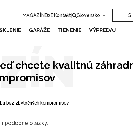
MAGAZÍN
B2B
Kontakt
|
Slovensko
S
SKLENIE
GARÁŽE
TIENENIE
VÝPREDAJ
ZÍN
keď chcete kvalitnú záhrad
ompromisov
tavbu bez zbytočných kompromisov
ľmi podobné otázky.