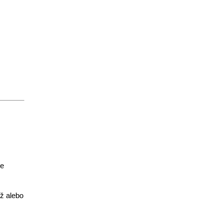
e 
ž alebo 