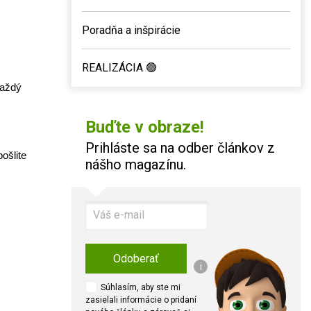
Poradňa a inšpirácie
REALIZÁCIA 🟢
aždý 
Buďte v obraze!
Prihláste sa na odber článkov z
šlite 
nášho magazínu.
Odoberať
i
Súhlasím, aby ste mi
zasielali informácie o pridaní