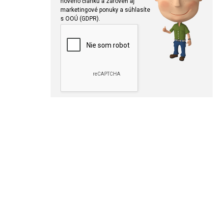
nového článku a zároveň aj
marketingové ponuky a súhlasíte
s OOÚ (GDPR).