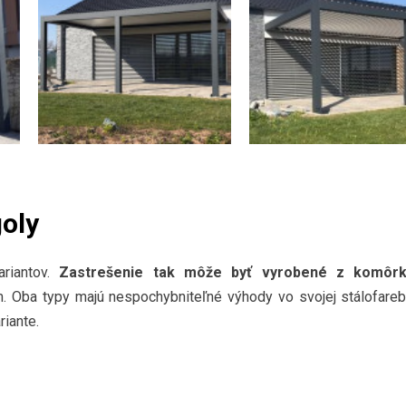
goly
riantov.
Zastrešenie tak môže byť vyrobené z komôr
 Oba typy majú nespochybniteľné výhody vo svojej stálofareb
riante.