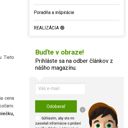
Poradňa a inšpirácie
REALIZÁCIA 🟢
Buďte v obraze!
. Tieto
Prihláste sa na odber článkov z
nášho magazínu.
ia cena
osťami.
Odoberať
i
niečku,
Súhlasím, aby ste mi
zasielali informácie o pridaní