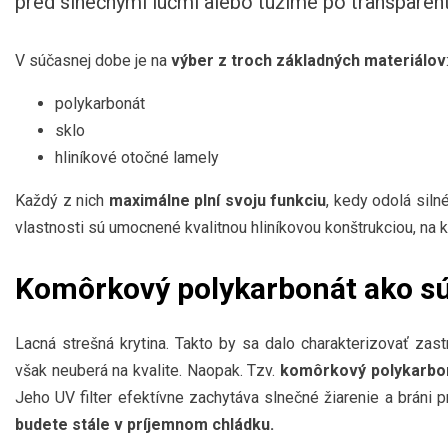
pred slnečnými lúčmi alebo túžime po transparen
V súčasnej dobe je na
výber z troch základných materiálov
polykarbonát
sklo
hliníkové otočné lamely
Každý z nich
maximálne plní svoju funkciu
, kedy odolá siln
vlastnosti sú umocnené kvalitnou hliníkovou konštrukciou, na k
Komôrkový polykarbonát ako s
Lacná strešná krytina. Takto by sa dalo charakterizovať zas
však neuberá na kvalite. Naopak. Tzv.
komôrkový polykarbo
Jeho UV filter efektívne zachytáva slnečné žiarenie a bráni pr
budete stále v príjemnom chládku.