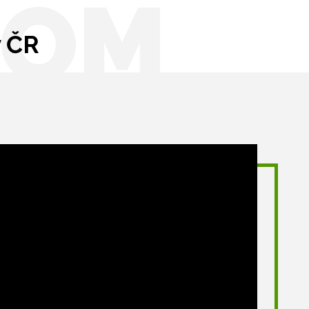
OOM
v ČR