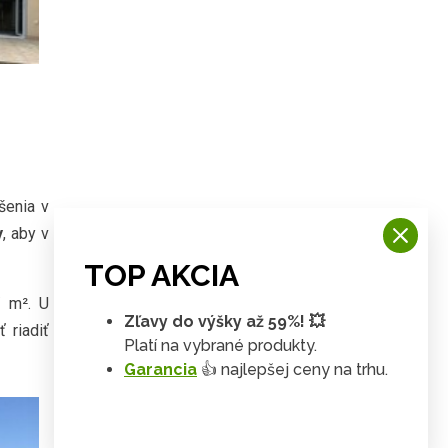
šenia v
y
, aby v
TOP AKCIA
/ m². U
Zľavy do výšky až 59%! 💥
 riadiť
Platí na vybrané produkty.
Garancia
👍 najlepšej ceny na trhu.