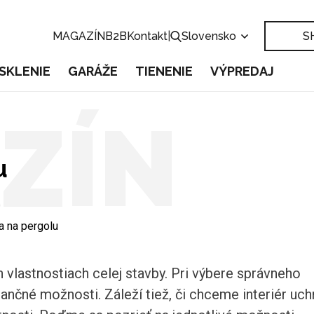
MAGAZÍN
B2B
Kontakt
|
Slovensko
S
SKLENIE
GARÁŽE
TIENENIE
VÝPREDAJ
ZÍN
u
a na pergolu
 vlastnostiach celej stavby. Pri výbere správneho
nčné možnosti. Záleží tiež, či chceme interiér uch