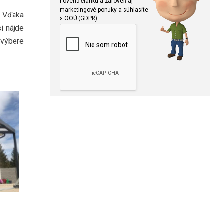
nového článku a zároveň aj
marketingové ponuky a súhlasíte
á. Vďaka
s OOÚ (GDPR).
si nájde
 výbere