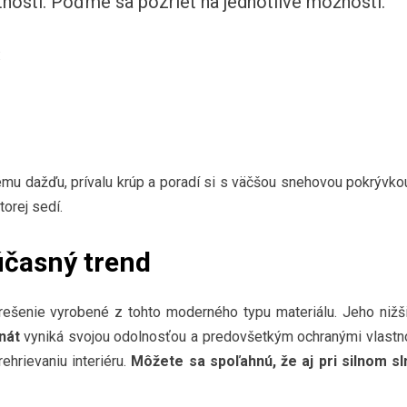
tnosti. Poďme sa pozrieť na jednotlivé možnosti.
:
ému dažďu, prívalu krúp a poradí si s väčšou snehovou pokrývkou
torej sedí.
účasný trend
trešenie vyrobené z tohto moderného typu materiálu. Jeho nižš
nát
vyniká svojou odolnosťou a predovšetkým ochranými vlastn
ehrievaniu interiéru.
Môžete sa spoľahnú, že aj pri silnom sl