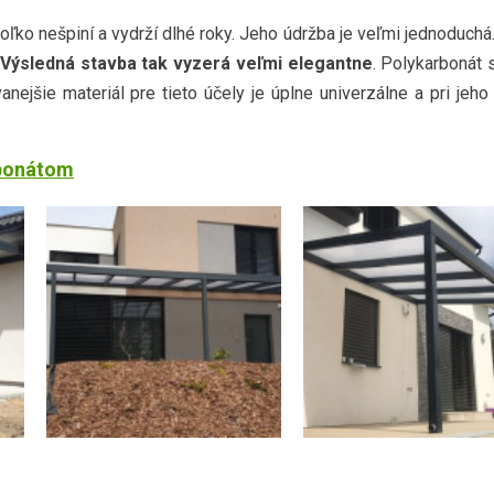
toľko nešpiní a vydrží dlhé roky. Jeho údržba je veľmi jednoduch
Výsledná stavba tak vyzerá veľmi elegantne
. Polykarbonát 
jšie materiál pre tieto účely je úplne univerzálne a pri jeho
rbonátom