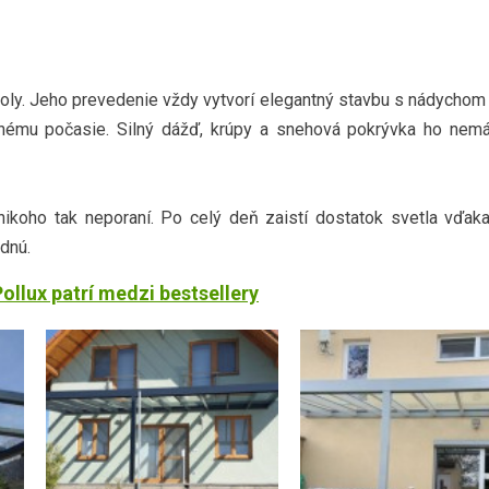
rgoly. Jeho prevedenie vždy vytvorí elegantný stavbu s nádychom 
očnému počasie. Silný dážď, krúpy a snehová pokrývka ho nem
ikoho tak neporaní. Po celý deň zaistí dostatok svetla vďaka
adnú.
Pollux patrí medzi bestsellery