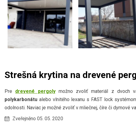
Strešná krytina na drevené per
Pre
drevené pergoly
možno zvoliť materiál z dvoch va
polykarbonátu
alebo vlnitého lexanu s FAST lock systémom.
odolnosti. Naviac je možné zvoliť v mliečnej, číre či dymové va
Zveřejněno 05. 05. 2020