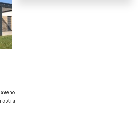
kového
nosti a