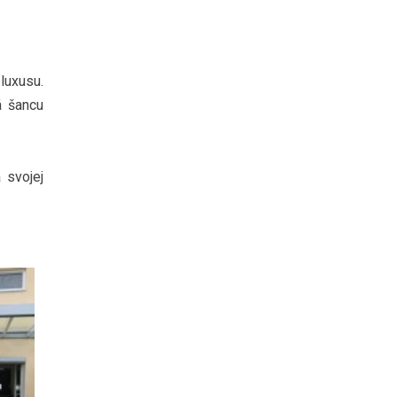
luxusu.
á šancu
 svojej