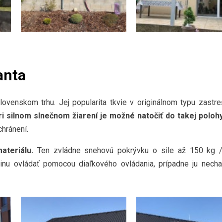
anta
lovenskom trhu. Jej popularita tkvie v originálnom typu zastre
ri silnom slnečnom žiarení je možné natočiť do takej poloh
chránení.
ateriálu.
Ten zvládne snehovú pokrývku o sile až 150 kg 
inu ovládať pomocou diaľkového ovládania, prípadne ju nechať