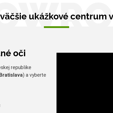
OWR
väčšie ukážkové centrum 
tné oči
skej republike
Bratislava
) a vyberte
2