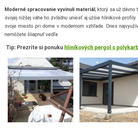
Moderné spracovanie vyvinuli materiál
, ktorý sa už dávno 
svojej nižšej váhe ho zvládnu uniesť aj užšie hliníkové profily.
svoje miesto pri dome v modernom vzhľade. Dnes najvyužívane
nemôžete šliapnuť vedľa.
Tip: Prezrite si ponuku
hliníkových pergol s polyka