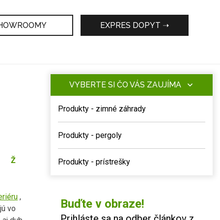
HOWROOMY
EXPRES DOPYT ➝
VYBERTE SI ČO VÁS ZAUJÍMA
Produkty - zimné záhrady
Produkty - pergoly
Ž
Produkty - prístrešky
eriéru
,
Buďte v obraze!
jú vo
Prihláste sa na odber článkov z