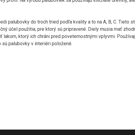
ový profil. Na výrobu paluboviek sa používajú ihličnaté dreviny, ale
 palubovky do troch tried podľa kvality a to na A, B, C. Tieto s
čný účel použitia, pre ktorý sú pripravené. Diely musia mať zhod
ť lakom, ktorý ich chráni pred poveternostnými vplyvmi. Používaj
o sú palubovky v interiéri položené.