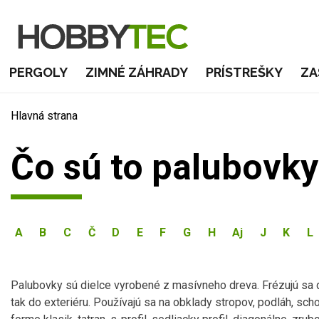
PERGOLY
ZIMNÉ ZÁHRADY
PRÍSTREŠKY
ZA
Hlavná strana
Čo sú to palubovky
A
B
C
Č
D
E
F
G
H
Aj
J
K
L
Palubovky sú dielce vyrobené z masívneho dreva. Frézujú sa d
tak do exteriéru. Používajú sa na obklady stropov, podláh, sch