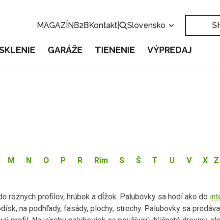
MAGAZÍN
B2B
Kontakt
|
Slovensko
S
SKLENIE
GARÁŽE
TIENENIE
VÝPREDAJ
M
N
O
P
R
Rim
S
Š
T
U
V
X
Z
o rôznych profilov, hrúbok a dĺžok. Palubovky sa hodí ako do
int
odísk, na podhľady, fasády, plochy, strechy. Palubovky sa predáva