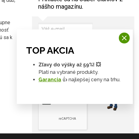
 aj dub,
nášho magazínu.
tupne
nosť
ú sa k
TOP AKCIA
Odoberať
i
Súhlasím, aby ste mi
Zľavy do výšky až 59%! 💥
zasielali informácie o pridaní
Platí na vybrané produkty.
nového článku a zároveň aj
marketingové ponuky a súhlasíte
Garancia
👍 najlepšej ceny na trhu.
s OOÚ (GDPR).