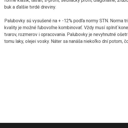
forme klasik, tatran, s-profil, sedliacky profil, diagonálne, zrub
buk a ďalšie tvrdé dreviny.
Palubovky sú vysušené na + -12% podľa normy STN. Norma triedi
kvality je možné ľubovoľne kombinovať. Vždy musí splniť kone
tvarov, rozmerov i opracovania. Palubovky je nevyhnutné ošetri
tomu laky, olejei vosky. Náter sa nanáša niekoľko dní potom, č