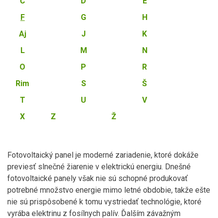
Č
D
E
F
G
H
Aj
J
K
L
M
N
O
P
R
Rim
S
Š
T
U
V
X
Z
Ž
Fotovoltaický panel je moderné zariadenie, ktoré dokáže
previesť slnečné žiarenie v elektrickú energiu. Dnešné
fotovoltaické panely však nie sú schopné produkovať
potrebné množstvo energie mimo letné obdobie, takže ešte
nie sú prispôsobené k tomu vystriedať technológie, ktoré
vyrába elektrinu z fosílnych palív. Ďalším závažným