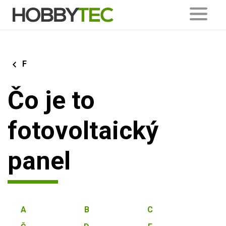
F
Čo je to
fotovoltaický
panel
A
B
C