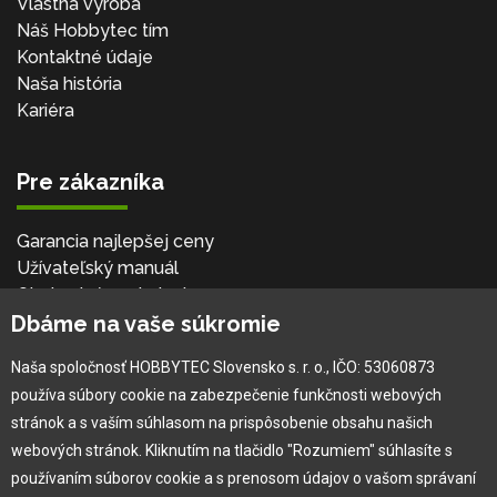
Vlastná výroba
Náš Hobbytec tím
Kontaktné údaje
Naša história
Kariéra
Pre zákazníka
Garancia najlepšej ceny
Užívateľský manuál
Obchodné podmienky
Dbáme na vaše súkromie
Zákazník & partner
Reklamácia
Naša spoločnosť HOBBYTEC Slovensko s. r. o., IČO: 53060873
Novinky
používa súbory cookie na zabezpečenie funkčnosti webových
stránok a s vaším súhlasom na prispôsobenie obsahu našich
webových stránok. Kliknutím na tlačidlo "Rozumiem" súhlasíte s
používaním súborov cookie a s prenosom údajov o vašom správaní