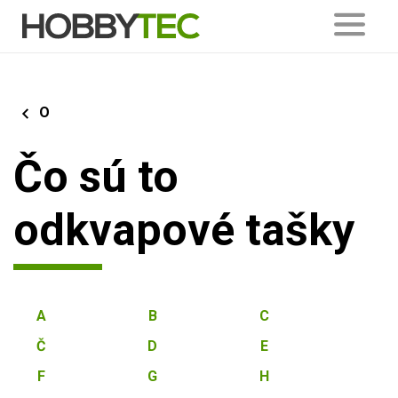
O
Čo sú to
odkvapové tašky
A
B
C
Č
D
E
F
G
H