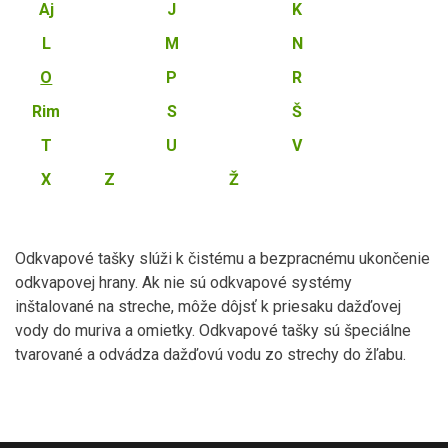
Aj
J
K
L
M
N
O
P
R
Rim
S
Š
T
U
V
X
Z
Ž
Odkvapové tašky slúži k čistému a bezpracnému ukončenie
odkvapovej hrany. Ak nie sú odkvapové systémy
inštalované na streche, môže dôjsť k priesaku dažďovej
vody do muriva a omietky. Odkvapové tašky sú špeciálne
tvarované a odvádza dažďovú vodu zo strechy do žľabu.