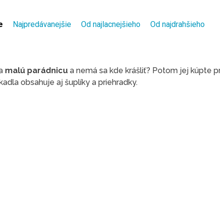
e
Najpredávanejšie
Od najlacnejšieho
Od najdrahšieho
a
malú parádnicu
a nemá sa kde krášliť? Potom jej kúpte p
kadla obsahuje aj šuplíky a priehradky.