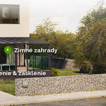
Sezónne zimné záhrady
+
Zimné zahrady
Hliníkové zimné záhrady
Posuvné zimné záhrady
Solárne zimné záhrady
enie & zasklenie