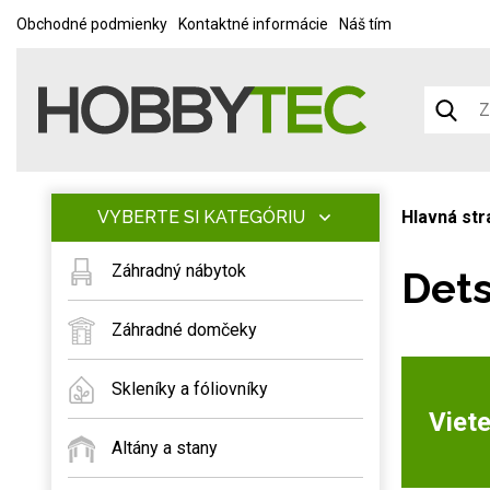
Obchodné podmienky
Kontaktné informácie
Náš tím
VYBERTE SI KATEGÓRIU
Hlavná str
Záhradný nábytok
Dets
Záhradné domčeky
Skleníky a fóliovníky
Viete
Altány a stany