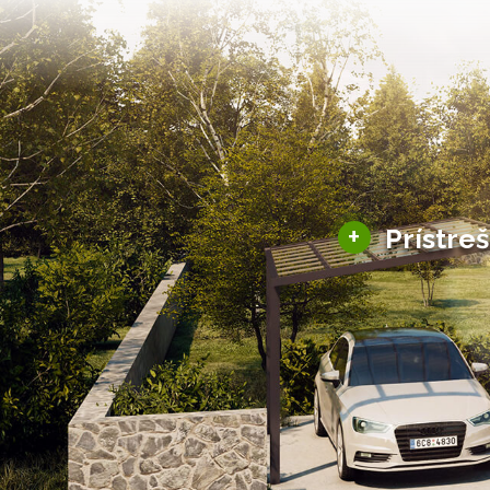
+
Prístre
Hliníkové prístre
Solárne prístreš