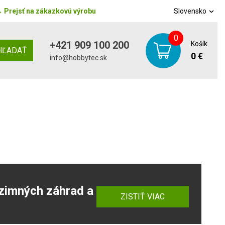
→
Prejsť na zákazkovú výrobu
Slovensko
0
+421 909 100 200
Košík
HĽADAŤ
0 €
info@hobbytec.sk
zimných záhrad a
ZISTIŤ VIAC