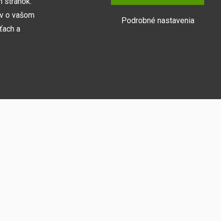
 stránok.
ov o vašom
Podrobné nastavenia
ťach a
Prihlásiť sa
y naša webová
medzi ne
zníka
vám umožňujú