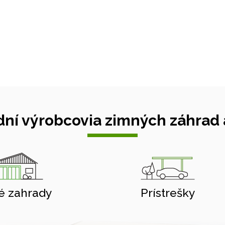
ní výrobcovia zimných záhrad a
é zahrady
Prístrešky