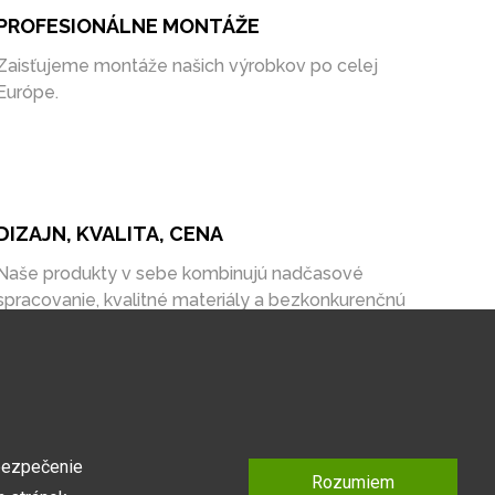
PROFESIONÁLNE MONTÁŽE
Zaisťujeme montáže našich výrobkov po celej
Európe.
DIZAJN, KVALITA, CENA
Naše produkty v sebe kombinujú nadčasové
spracovanie, kvalitné materiály a bezkonkurenčnú
cenu na trhu.
bezpečenie
Rozumiem