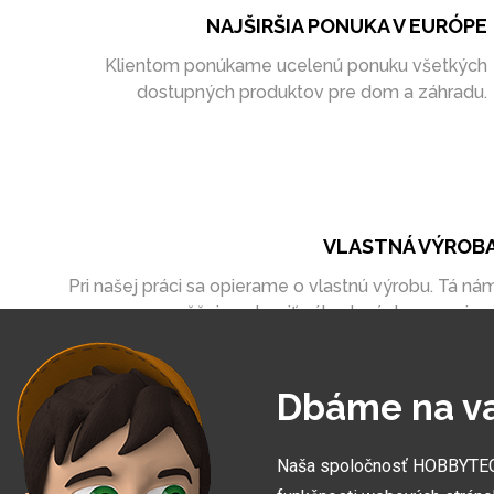
NAJŠIRŠIA PONUKA V EURÓPE
Klientom ponúkame ucelenú ponuku všetkých
dostupných produktov pre dom a záhradu.
VLASTNÁ VÝROB
Pri našej práci sa opierame o vlastnú výrobu. Tá ná
umožňuje vytvoriť zákazky úplne na mieru
Dbáme na v
Naša spoločnosť HOBBYTEC S