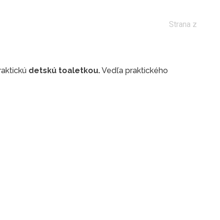
Strana z
raktickú
detskú toaletkou.
Vedľa praktického