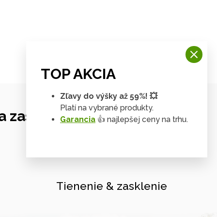
TOP AKCIA
Zľavy do výšky až 59%! 💥
Platí na vybrané produkty.
 zastrešení
Garancia
👍 najlepšej ceny na trhu.
Tienenie & zasklenie