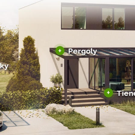
Hliníkové pergoly
+
Pergoly
Bioklimatické pergoly
šky
Altány a zastrešenie
šky
Solárne pergoly
ky pre auto
+
Tien
Tienenie
Zasklenie