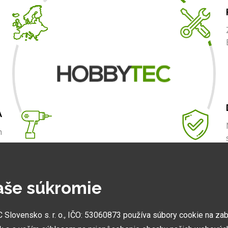
A
m
.
aše súkromie
NAJVÄČŠIE SHOWROOMY
lovensko s. r. o., IČO: 53060873 používa súbory cookie na za
Vytvorili sme najväčšie ukážkové centrá svojho druhu