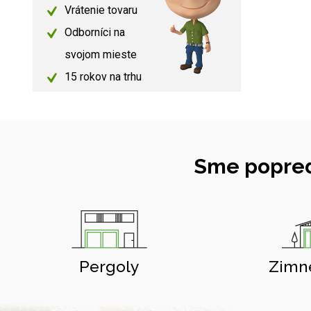
Vrátenie tovaru
Odborníci na
svojom mieste
15 rokov na trhu
Sme popred
Pergoly
Zimn