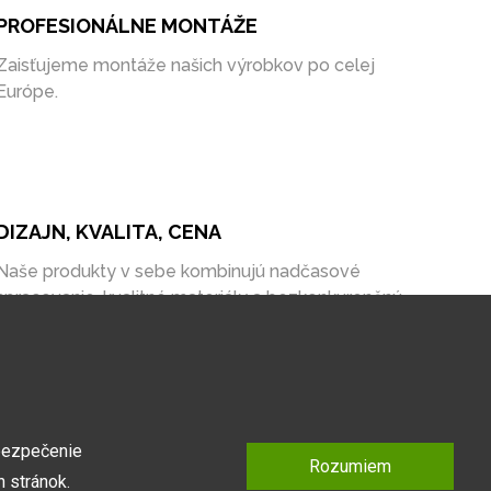
PROFESIONÁLNE MONTÁŽE
Zaisťujeme montáže našich výrobkov po celej
Európe.
DIZAJN, KVALITA, CENA
Naše produkty v sebe kombinujú nadčasové
spracovanie, kvalitné materiály a bezkonkurenčnú
cenu na trhu.
bezpečenie
Rozumiem
 stránok.