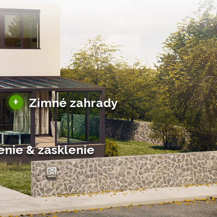
Sezónne zimné záhrady
+
Zimné zahrady
Hliníkové zimné záhrady
Posuvné zimné záhrady
Solárne zimné záhrady
enie & zasklenie