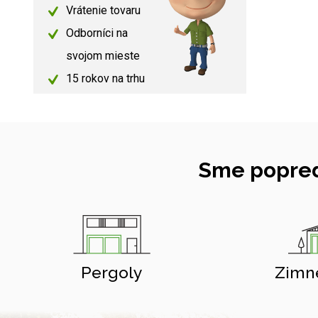
Vrátenie tovaru
Odborníci na
svojom mieste
15 rokov na trhu
Sme popred
Pergoly
Zimn