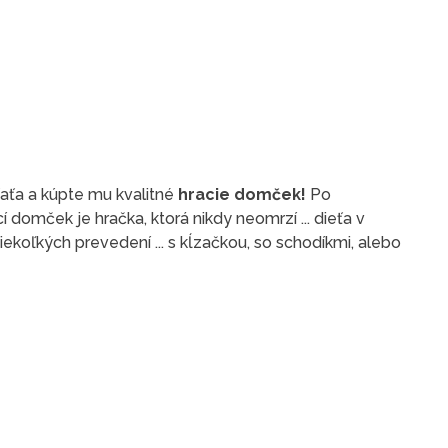
ťaťa a kúpte mu kvalitné
hracie domček!
Po
 domček je hračka, ktorá nikdy neomrzí ... dieťa v
ekoľkých prevedení ... s kĺzačkou, so schodíkmi, alebo