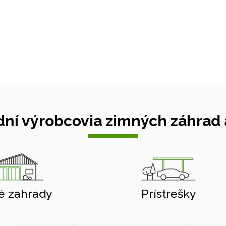
ní výrobcovia zimných záhrad a
é zahrady
Prístrešky