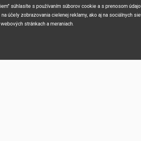
v ČR a SK. Nájdete nás v Prahe a Prešove.
miem" súhlasíte s používaním súborov cookie a s prenosom údaj
na účely zobrazovania cielenej reklamy, ako aj na sociálnych sie
h webových stránkach a meraniach.
ií, akcií, noviniek
h používame niekoľko kategórií súborov cookie:
rebné na fungovanie stránky a funkcií, ktoré sa rozhodnete používať. Bez nich b
ste sa nemohli prihlásiť do svojho používateľského účtu.
ujú zapamätať si vaše základné voľby a zlepšiť používateľské prostredie. Patrí 
o jazyka alebo možnosť trvalého prihlásenia.
 sietí
vensko
O spoločnosti
Pre záka
ňujú pohodlne vás prepojiť s vaším profilom na sociálnych sieťach a napríklad 
ateľmi a rodinou.