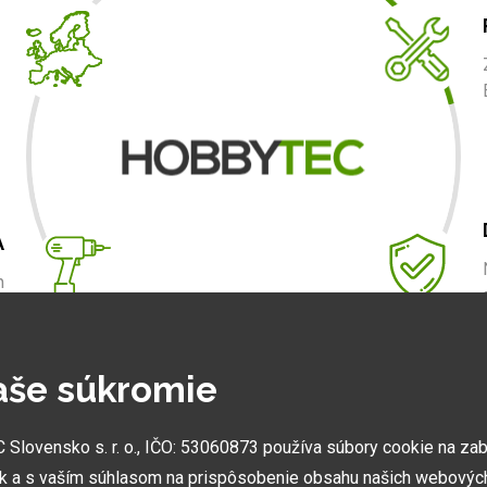
A
m
.
aše súkromie
NAJVÄČŠIE SHOWROOMY
lovensko s. r. o., IČO: 53060873 používa súbory cookie na za
Vytvorili sme najväčšie ukážkové centrá svojho druhu
k a s vaším súhlasom na prispôsobenie obsahu našich webových