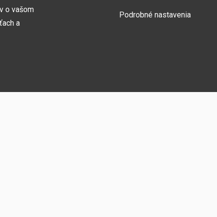
ov o vašom
Podrobné nastavenia
ťach a
Prihlásiť sa
y naša webová
medzi ne
zníka
vám umožňujú