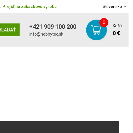
→
Prejsť na zákazkovú výrobu
Slovensko
0
+421 909 100 200
Košík
HĽADAŤ
0 €
info@hobbytec.sk