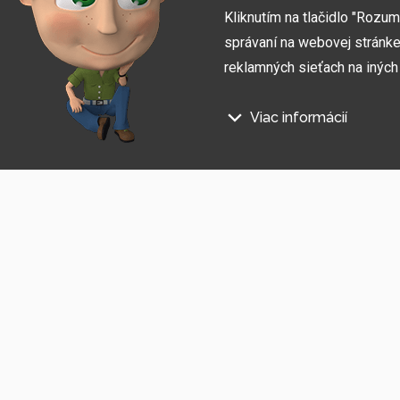
Kliknutím na tlačidlo "Rozu
správaní na webovej stránke 
reklamných sieťach na inýc
Viac informácií
Prihláste sa na odber informác
Na našich webových stránkac
Súhlasím so
spracovaním osobných údajov
.
Technické súbory cookie
Tieto údaje sú nevyhnutne pot
stránka nefungovala, napr. by 
Funkčné súbory cookie
Tieto súbory cookie nám umožň
napríklad zapamätanie si vášh
Súbory cookie sociálnych
Showroom Česko
Showroom Slo
Tieto súbory cookie nám umož
zdieľať produkty a služby s pri