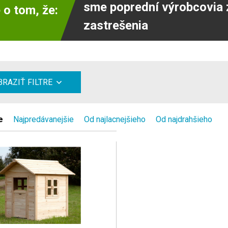
sme poprední výrobcovia 
 o tom, že:
zastrešenia
RAZIŤ FILTRE
e
Najpredávanejšie
Od najlacnejšieho
Od najdrahšieho