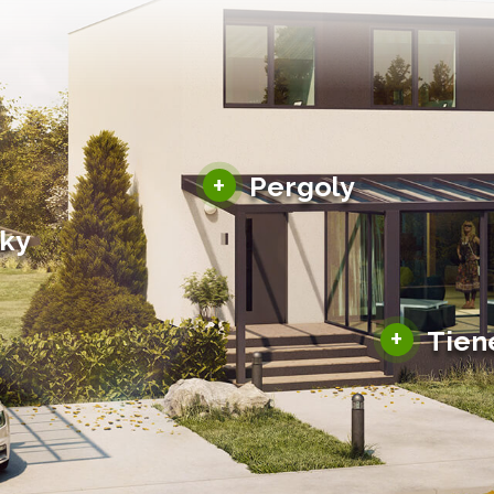
Hliníkové pergoly
+
Pergoly
Bioklimatické pergoly
šky
Altány a zastrešenie
šky
Solárne pergoly
ky pre auto
+
Tien
Tienenie
Zasklenie