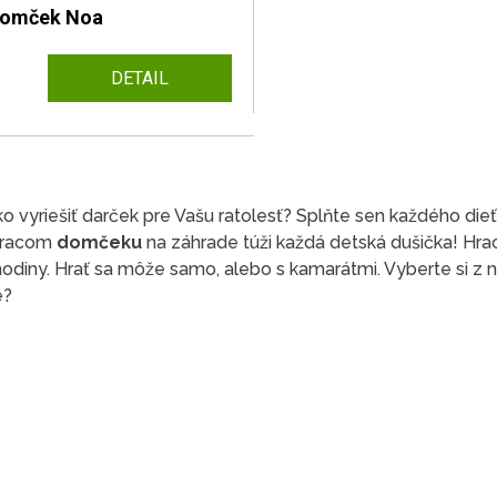
domček Noa
DETAIL
ko vyriešiť darček pre Vašu ratolesť? Splňte sen každého die
hracom
domčeku
na záhrade túži každá detská dušička! Hrací
hodiny. Hrať sa môže samo, alebo s kamarátmi. Vyberte si z ni
e?