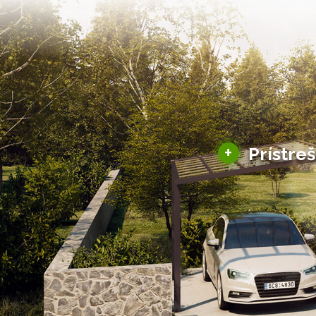
+
Prístre
Hliníkové prístre
Solárne prístreš