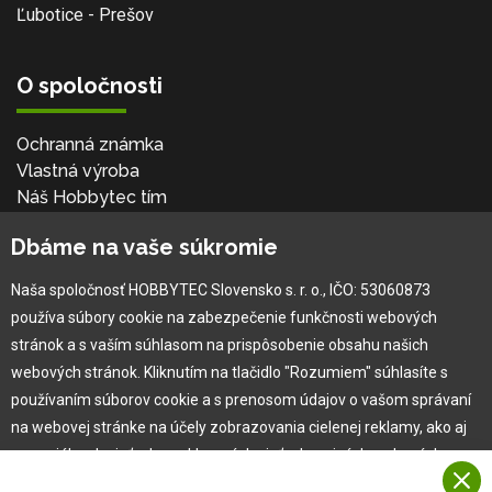
Ľubotice - Prešov
O spoločnosti
Ochranná známka
Vlastná výroba
Náš Hobbytec tím
Kontaktné údaje
Dbáme na vaše súkromie
Naša história
Kariéra
Naša spoločnosť HOBBYTEC Slovensko s. r. o., IČO: 53060873
používa súbory cookie na zabezpečenie funkčnosti webových
Pre zákazníka
stránok a s vaším súhlasom na prispôsobenie obsahu našich
webových stránok. Kliknutím na tlačidlo "Rozumiem" súhlasíte s
používaním súborov cookie a s prenosom údajov o vašom správaní
Garancia najlepšej ceny
na webovej stránke na účely zobrazovania cielenej reklamy, ako aj
Užívateľský manuál
na sociálnych sieťach a reklamných sieťach na iných webových
Obchodné podmienky
stránkach a meraniach.
Zákazník & partner