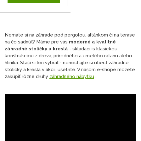
Nemáte si na záhrade pod pergolou, altánkom či na terase
na čo sadnúť? Máme pre vás
moderné a kvalitné
záhradné stoličky a kreslá
- skladací is klasickou
konštrukciou z dreva, prírodného a umelého ratanu alebo
hliníka. Stačí si len vybrať - nenechajte si utiecť záhradné
stoličky a kreslá v akcii, ušetríte. V našom e-shope môžete
zakúpiť rôzne druhy
záhradného nábytku
.