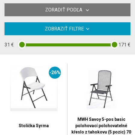
ZORADIŤ PODĽA
ZOBRAZIŤ FILTRE
31
€
171
€
-26%
MWH Savoy 5-pos basic
Stolička Syrma
polohovací polohovatelné
křeslo z tahokovu (5 pozic) 70