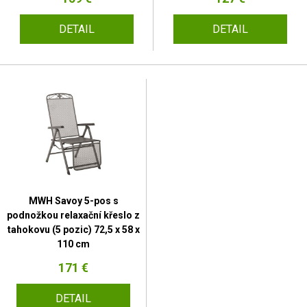
DETAIL
DETAIL
MWH Savoy 5-pos s
podnožkou relaxační křeslo z
tahokovu (5 pozic) 72,5 x 58 x
110 cm
171 €
DETAIL