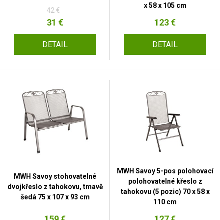
x 58 x 105 cm
42 €
31 €
123 €
DETAIL
DETAIL
MWH Savoy 5-pos polohovací
MWH Savoy stohovatelné
polohovatelné křeslo z
dvojkřeslo z tahokovu, tmavě
tahokovu (5 pozic) 70 x 58 x
šedá 75 x 107 x 93 cm
110 cm
159 €
127 €