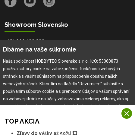
Showroom Slovensko
+421 909 100 200
info@hobbytec.sk
Dbáme na vaše súkromie
Bardejovská 2046/28, 080 06
Naša spoločnosť HOBBYTEC Slovensko s. r. o., IČO: 53060873
Ľubotice - Prešov
používa súbory cookie na zabezpečenie funkčnosti webových
stránok a s vaším súhlasom na prispôsobenie obsahu našich
O spoločnosti
webových stránok. Kliknutím na tlačidlo "Rozumiem" súhlasíte s
používaním súborov cookie a s prenosom údajov o vašom správaní
Ochranná známka
na webovej stránke na účely zobrazovania cielenej reklamy, ako aj
Vlastná výroba
na sociálnych sieťach a reklamných sieťach na iných webových
Náš Hobbytec tím
stránkach a meraniach.
Kontaktné údaje
TOP AKCIA
Viac informácií
Naša história
Zľavy do výšky až 59%! 💥
Kariéra