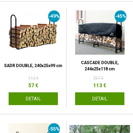
-49%
-45%
CASCADE DOUBLE,
SADR DOUBLE, 240x25x99 cm
244x25x118 cm
112 €
207 €
57 €
113 €
DETAIL
DETAIL
-55%