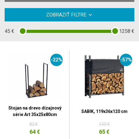
ZOBRAZIŤ FILTRE
45
€
1258
€
-22%
-57%
Stojan na drevo dizajnový
SABIK, 119x36x120 cm
série Art 35x25x80cm
82 €
150 €
64 €
65 €