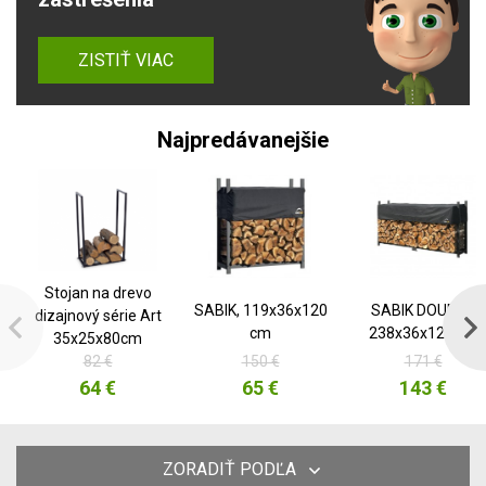
ZISTIŤ VIAC
Najpredávanejšie
Stojan na drevo
SABIK, 119x36x120
SABIK DOUBLE,
dizajnový série Art
cm
238x36x120 cm
35x25x80cm
82 €
150 €
171 €
64 €
65 €
143 €
ZORADIŤ PODĽA