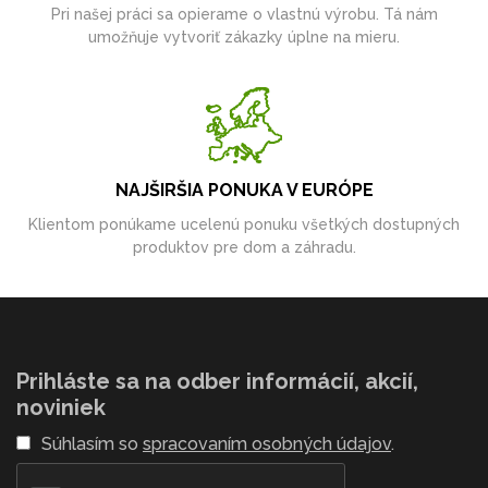
Pri našej práci sa opierame o vlastnú výrobu. Tá nám
umožňuje vytvoriť zákazky úplne na mieru.
NAJŠIRŠIA PONUKA V EURÓPE
Klientom ponúkame ucelenú ponuku všetkých dostupných
produktov pre dom a záhradu.
Prihláste sa na odber informácií, akcií,
noviniek
Súhlasím so
spracovaním osobných údajov
.