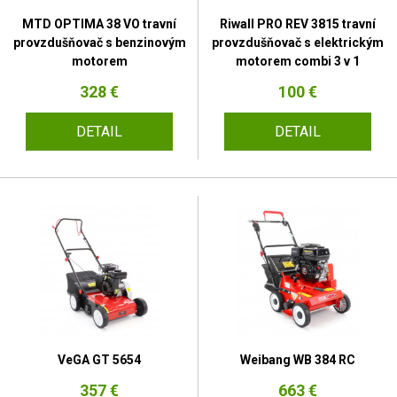
MTD OPTIMA 38 VO travní
Riwall PRO REV 3815 travní
provzdušňovač s benzinovým
provzdušňovač s elektrickým
motorem
motorem combi 3 v 1
328 €
100 €
DETAIL
DETAIL
VeGA GT 5654
Weibang WB 384 RC
357 €
663 €