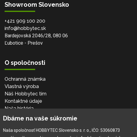
Showroom Slovensko
+421 909 100 200
info@hobbytec.sk
Bardejovská 2046/28, 080 06
Ľubotice - Prešov
O spoločnosti
Ochranná známka
Vlastná výroba
Náš Hobbytec tím
Kontaktné údaje
Naša história
Kariéra
Dbáme na vaše súkromie
Naša spoločnosť HOBBYTEC Slovensko s. r. o., IČO: 53060873
Pre zákazníka