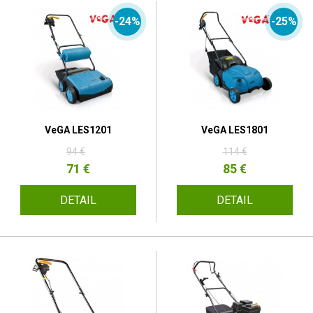
-24%
-25%
VeGA LES1201
VeGA LES1801
94 €
114 €
71 €
85 €
DETAIL
DETAIL