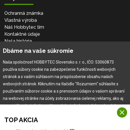
Ochranná známka
Vlastná výroba
Náš Hobbytec tím
Kontaktné údaje
Naša história
Kariéra
Dbáme na vaše súkromie
Naša spoločnosť HOBBYTEC Slovensko s. r. o., IČO: 53060873
Pre zákazníka
používa súbory cookie na zabezpečenie funkčnosti webových
stránok a s vaším súhlasom na prispôsobenie obsahu našich
Garancia najlepšej ceny
webových stránok. Kliknutím na tlačidlo "Rozumiem" súhlasíte s
Užívateľský manuál
používaním súborov cookie a s prenosom údajov o vašom správaní
Obchodné podmienky
na webovej stránke na účely zobrazovania cielenej reklamy, ako aj
Zákazník & partner
na sociálnych sieťach a reklamných sieťach na iných webových
Reklamácia
stránkach a meraniach.
Novinky
TOP AKCIA
Viac informácií