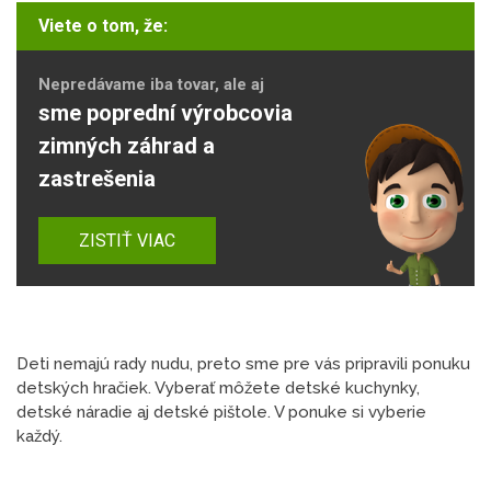
Viete o tom, že:
Nepredávame iba tovar, ale aj
sme poprední výrobcovia
zimných záhrad a
zastrešenia
ZISTIŤ VIAC
Deti nemajú rady nudu, preto sme pre vás pripravili ponuku
detských hračiek. Vyberať môžete detské kuchynky,
detské náradie aj detské pištole. V ponuke si vyberie
každý.