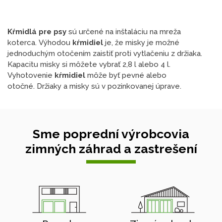
Kŕmidlá pre psy
sú určené na inštaláciu na mreža
koterca. Výhodou
kŕmidiel
je, že misky je možné
jednoduchým otočením zaistiť proti vytlačeniu z držiaka.
Kapacitu misky si môžete vybrať 2,8 l alebo 4 l.
Vyhotovenie
kŕmidiel
môže byť pevné alebo
otočné. Držiaky a misky sú v pozinkovanej úprave.
Sme poprední výrobcovia
zimných záhrad a zastrešení