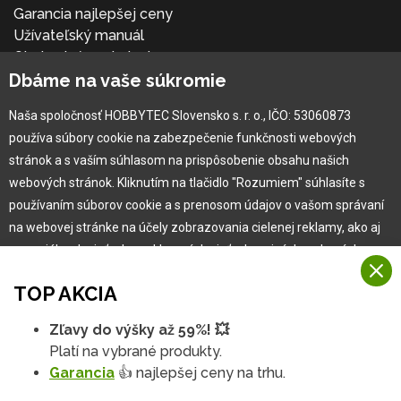
Garancia najlepšej ceny
Užívateľský manuál
Obchodné podmienky
Dbáme na vaše súkromie
Zákazník & partner
Reklamácia
Naša spoločnosť HOBBYTEC Slovensko s. r. o., IČO: 53060873
Novinky
používa súbory cookie na zabezpečenie funkčnosti webových
stránok a s vaším súhlasom na prispôsobenie obsahu našich
webových stránok. Kliknutím na tlačidlo "Rozumiem" súhlasíte s
používaním súborov cookie a s prenosom údajov o vašom správaní
na webovej stránke na účely zobrazovania cielenej reklamy, ako aj
na sociálnych sieťach a reklamných sieťach na iných webových
stránkach a meraniach.
TOP AKCIA
Viac informácií
Zľavy do výšky až 59%! 💥
Copyright © 2010 -
2026
HOBBYTEC
,
info@hobbytec.sk
,
Na našich webových stránkach používame niekoľko kategórií
Platí na vybrané produkty.
Mapa stránok
,
Zmeniť nastavenia cookies
Rozumiem
súborov cookie:
Garancia
👍 najlepšej ceny na trhu.
Dizajn:
GLIPS
| Systém:
Shean s.r.o.
Technické súbory cookie
Podrobné nastavenia