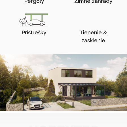
Pergoly
Zimné zahrady
Prístrešky
Tienenie &
zasklenie