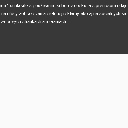
v ČR a SK. Nájdete nás v Prahe a Prešove.
miem" súhlasíte s používaním súborov cookie a s prenosom údaj
na účely zobrazovania cielenej reklamy, ako aj na sociálnych sie
h webových stránkach a meraniach.
ií, akcií, noviniek
h používame niekoľko kategórií súborov cookie:
rebné na fungovanie stránky a funkcií, ktoré sa rozhodnete používať. Bez nich b
ste sa nemohli prihlásiť do svojho používateľského účtu.
ujú zapamätať si vaše základné voľby a zlepšiť používateľské prostredie. Patrí 
o jazyka alebo možnosť trvalého prihlásenia.
 sietí
vensko
O spoločnosti
Pre záka
ňujú pohodlne vás prepojiť s vaším profilom na sociálnych sieťach a napríklad 
ateľmi a rodinou.