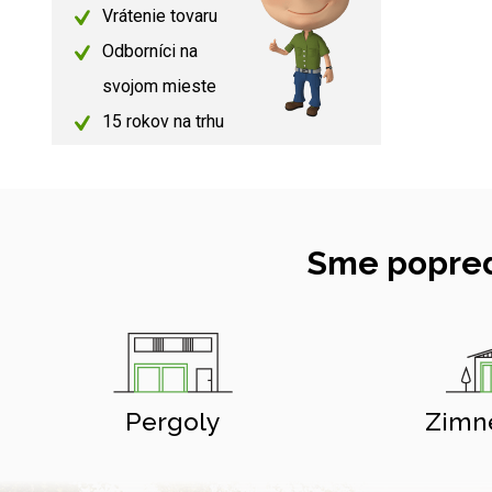
Vrátenie tovaru
Odborníci na
svojom mieste
15 rokov na trhu
Sme popred
Pergoly
Zimn