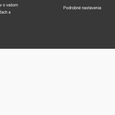
ov o vašom
Podrobné nastavenia
ťach a
Prihlásiť sa
y naša webová
medzi ne
zníka
vám umožňujú