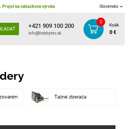
→
Prejsť na zákazkovú výrobu
Slovensko
0
+421 909 100 200
Košík
HĽADAŤ
0 €
info@hobbytec.sk
idery
zovaním
Ťažné zberača