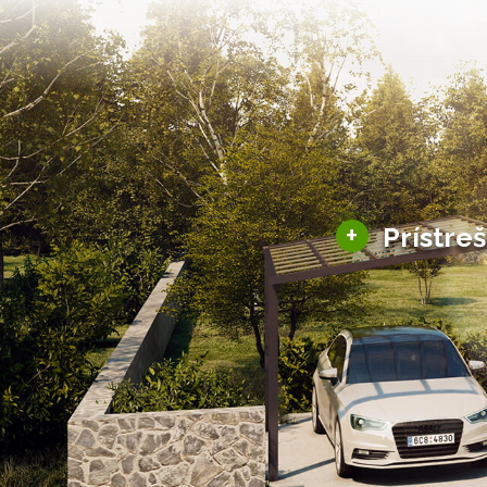
+
Prístre
Hliníkové prístre
Solárne prístreš