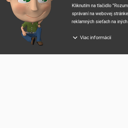
Kliknutím na tlačidlo "Rozu
správaní na webovej stránke 
reklamných sieťach na inýc
Viac informácií
Prihláste sa na odber informác
Na našich webových stránkac
Súhlasím so
spracovaním osobných údajov
.
Technické súbory cookie
Tieto údaje sú nevyhnutne pot
stránka nefungovala, napr. by 
Funkčné súbory cookie
Tieto súbory cookie nám umožň
napríklad zapamätanie si vášh
Súbory cookie sociálnych
Showroom Česko
Showroom Slo
Tieto súbory cookie nám umož
zdieľať produkty a služby s pri