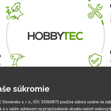
A
m
.
aše súkromie
NAJVÄČŠIE SHOWROOMY
lovensko s. r. o., IČO: 53060873 používa súbory cookie na za
Vytvorili sme najväčšie ukážkové centrá svojho druhu
k a s vaším súhlasom na prispôsobenie obsahu našich webových