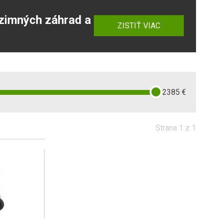
zimných záhrad a
ZISTIŤ VIAC
2385
€
Strana 1 z 1