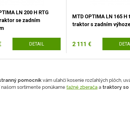
TIMA LN 200 H RTG
MTD OPTIMA LN 165 H t
traktor se zadním
traktor s zadním výhoz
em
€
2 111 €
DETAIL
DETA
stranný pomocník
vám uľahčí kosenie rozľahlých plôch, uvád
! V našom sortimente ponúkame
ťažné zberača
a
traktory s