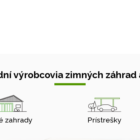
ní výrobcovia zimných záhrad a
é zahrady
Prístrešky