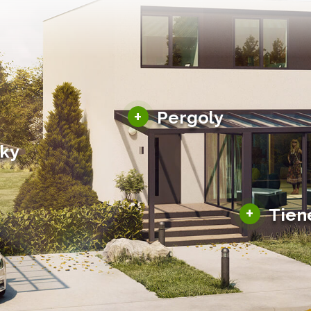
Hliníkové pergoly
+
Pergoly
Bioklimatické pergoly
šky
Altány a zastrešenie
šky
Solárne pergoly
ky pre auto
+
Tien
Tienenie
Zasklenie