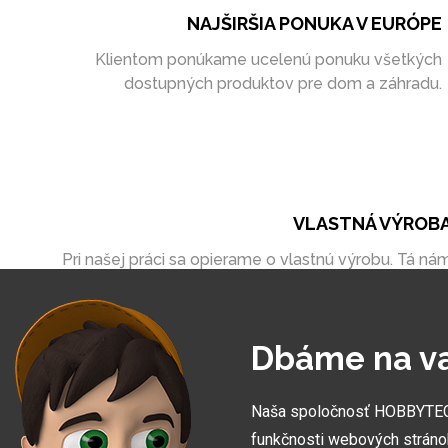
NAJŠIRŠIA PONUKA V EURÓPE
Klientom ponúkame ucelenú ponuku všetkých
dostupných produktov pre dom a záhradu.
VLASTNÁ VÝROB
Pri našej práci sa opierame o vlastnú výrobu. Tá ná
umožňuje vytvoriť zákazky úplne na mieru
Dbáme na v
Naša spoločnosť HOBBYTEC S
funkčnosti webových stráno