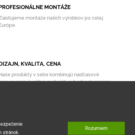
PROFESIONÁLNE MONTÁŽE
Zaisťujeme montáže našich výrobkov po celej
Európe.
DIZAJN, KVALITA, CENA
Naše produkty v sebe kombinujú nadčasové
spracovanie, kvalitné materiály a bezkonkurenčnú
cenu na trhu.
bezpečenie
Rozumiem
 stránok.