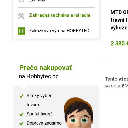
MTD OP
Záhradná technika a náradie
travní 
výhoz
Zákazková výroba HOBBYTEC
2 385 
Prečo nakupovať
na Hobbytec.cz
Tento
vše
sa oplatí
Široký výber
tovaru
Spoľahlivosť
Doprava zadarmo