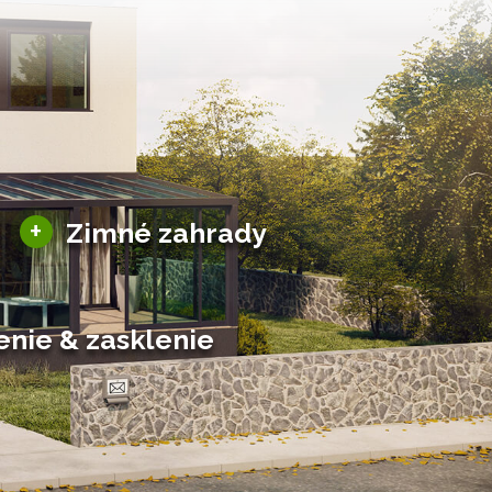
Sezónne zimné záhrady
+
Zimné zahrady
Hliníkové zimné záhrady
Posuvné zimné záhrady
Solárne zimné záhrady
enie & zasklenie