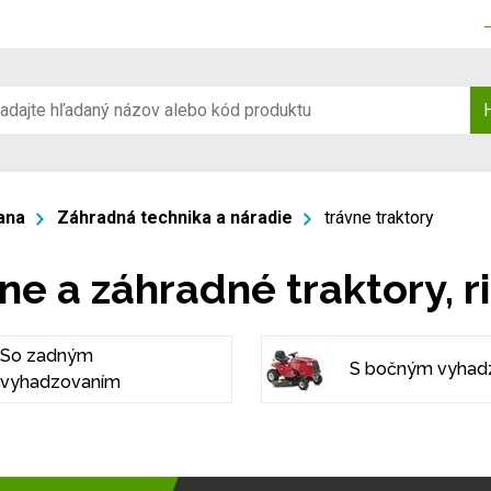
ana
Záhradná technika a náradie
trávne traktory
ne a záhradné traktory, r
So zadným
S bočným vyhad
vyhadzovaním