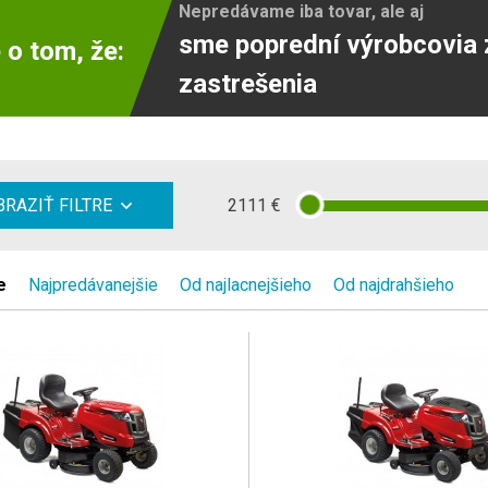
Nepredávame iba tovar, ale aj
sme poprední výrobcovia 
 o tom, že:
zastrešenia
2111
€
RAZIŤ FILTRE
e
Najpredávanejšie
Od najlacnejšieho
Od najdrahšieho