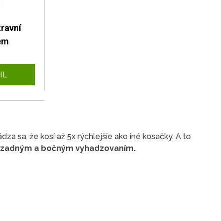
ravní
em
IL
za sa, že kosí až 5x rýchlejšie ako iné kosačky. A to
o zadným a bočným vyhadzovaním.