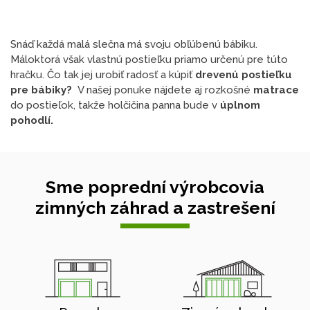
Snáď každá malá slečna má svoju obľúbenú bábiku.
Máloktorá však vlastnú postieľku priamo určenú pre túto
hračku. Čo tak jej urobiť radosť a kúpiť
drevenú postieľku
pre bábiky?
V našej ponuke nájdete aj rozkošné
matrace
do postieľok, takže holčičina panna bude v
úplnom
pohodlí.
Sme poprední výrobcovia
zimných záhrad a zastrešení