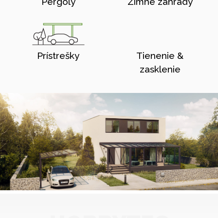
Pergoly
Zimné zahrady
Prístrešky
Tienenie &
zasklenie