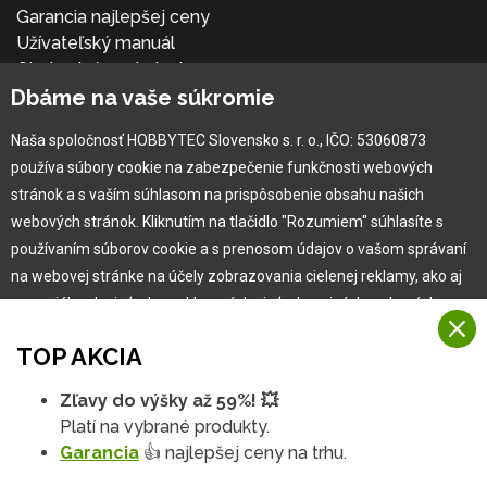
Garancia najlepšej ceny
Užívateľský manuál
Obchodné podmienky
Dbáme na vaše súkromie
Zákazník & partner
Reklamácia
Naša spoločnosť HOBBYTEC Slovensko s. r. o., IČO: 53060873
Novinky
používa súbory cookie na zabezpečenie funkčnosti webových
stránok a s vaším súhlasom na prispôsobenie obsahu našich
webových stránok. Kliknutím na tlačidlo "Rozumiem" súhlasíte s
používaním súborov cookie a s prenosom údajov o vašom správaní
na webovej stránke na účely zobrazovania cielenej reklamy, ako aj
na sociálnych sieťach a reklamných sieťach na iných webových
stránkach a meraniach.
TOP AKCIA
Viac informácií
Zľavy do výšky až 59%! 💥
Copyright © 2010 -
2026
HOBBYTEC
,
info@hobbytec.sk
,
Na našich webových stránkach používame niekoľko kategórií
Platí na vybrané produkty.
Mapa stránok
,
Zmeniť nastavenia cookies
Rozumiem
súborov cookie:
Garancia
👍 najlepšej ceny na trhu.
Dizajn:
GLIPS
| Systém:
Shean s.r.o.
Technické súbory cookie
Podrobné nastavenia