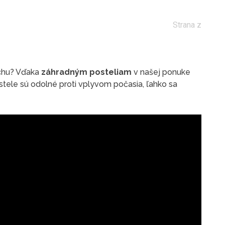
Strana z
chu? Vďaka
záhradným posteliam
v našej ponuke
tele sú odolné proti vplyvom počasia, ľahko sa