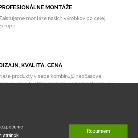
PROFESIONÁLNE MONTÁŽE
Zaisťujeme montáže našich výrobkov po celej
Európe.
DIZAJN, KVALITA, CENA
Naše produkty v sebe kombinujú nadčasové
spracovanie, kvalitné materiály a bezkonkurenčnú
cenu na trhu.
bezpečenie
Rozumiem
 stránok.