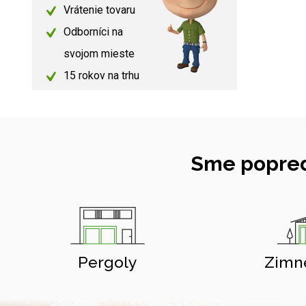
Vrátenie tovaru
Odborníci na
svojom mieste
15 rokov na trhu
Sme popred
Pergoly
Zimn