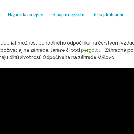
e
Najpredávanejšie
Od najlacnejšieho
Od najdrahšieho
nedopriať možnosť pohodlného odpočinku na čerstvom vzdu
očívať aj na záhrade, terase či pod
pergolou
. Záhradné pos
majú dlhú životnosť. Odpočívajte na záhrade štýlovo.