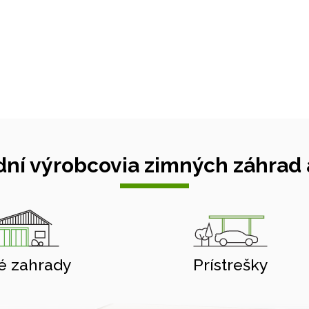
ní výrobcovia zimných záhrad a
é zahrady
Prístrešky