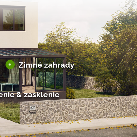
Sezónne zimné záhrady
+
Zimné zahrady
Hliníkové zimné záhrady
Posuvné zimné záhrady
Solárne zimné záhrady
enie & zasklenie