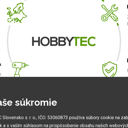
A
m
.
aše súkromie
NAJVÄČŠIE SHOWROOMY
lovensko s. r. o., IČO: 53060873 používa súbory cookie na za
Vytvorili sme najväčšie ukážkové centrá svojho druhu
k a s vaším súhlasom na prispôsobenie obsahu našich webových