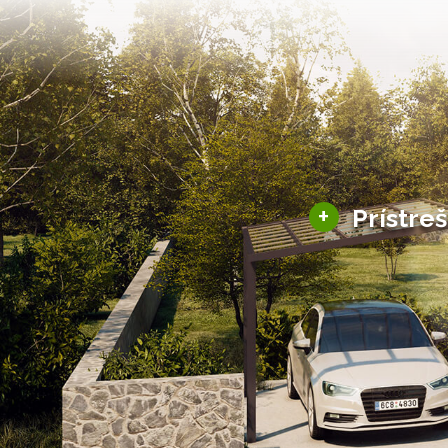
+
Prístre
Hliníkové prístre
Solárne prístreš