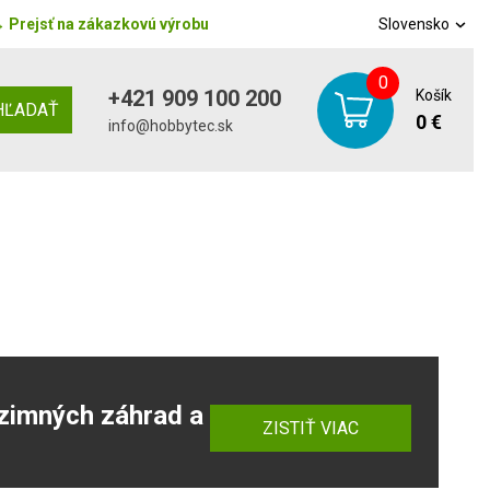
→
Prejsť na zákazkovú výrobu
Slovensko
0
+421 909 100 200
Košík
HĽADAŤ
0 €
info@hobbytec.sk
zimných záhrad a
ZISTIŤ VIAC