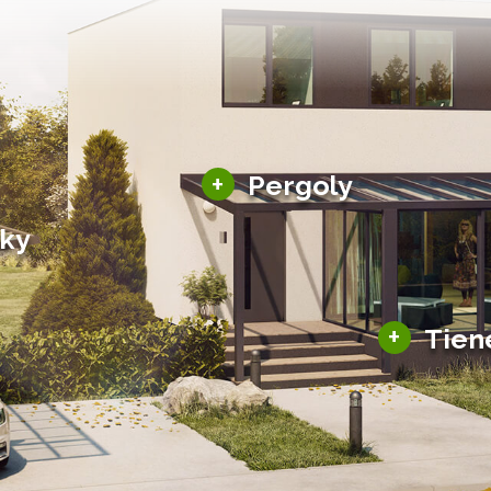
Hliníkové pergoly
+
Pergoly
Bioklimatické pergoly
šky
Altány a zastrešenie
šky
Solárne pergoly
ky pre auto
+
Tien
Tienenie
Zasklenie