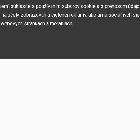
v ČR a SK. Nájdete nás v Prahe a Prešove.
miem" súhlasíte s používaním súborov cookie a s prenosom údaj
na účely zobrazovania cielenej reklamy, ako aj na sociálnych sie
h webových stránkach a meraniach.
ií, akcií, noviniek
h používame niekoľko kategórií súborov cookie:
rebné na fungovanie stránky a funkcií, ktoré sa rozhodnete používať. Bez nich b
ste sa nemohli prihlásiť do svojho používateľského účtu.
ujú zapamätať si vaše základné voľby a zlepšiť používateľské prostredie. Patrí 
o jazyka alebo možnosť trvalého prihlásenia.
 sietí
vensko
O spoločnosti
Pre záka
ňujú pohodlne vás prepojiť s vaším profilom na sociálnych sieťach a napríklad 
ateľmi a rodinou.