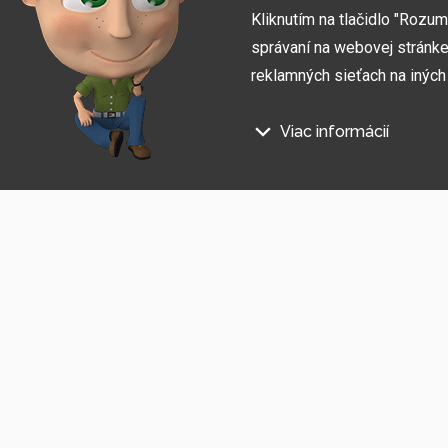
Kliknutím na tlačidlo "Rozu
správaní na webovej stránke 
reklamných sieťach na inýc
Viac informácií
Prihláste sa na odber informác
Na našich webových stránkac
Súhlasím so
spracovaním osobných údajov
.
Technické súbory cookie
Tieto údaje sú nevyhnutne pot
stránka nefungovala, napr. by 
Funkčné súbory cookie
Tieto súbory cookie nám umožň
napríklad zapamätanie si vášh
Súbory cookie sociálnych
Showroom Česko
Showroom Slo
Tieto súbory cookie nám umož
zdieľať produkty a služby s pri