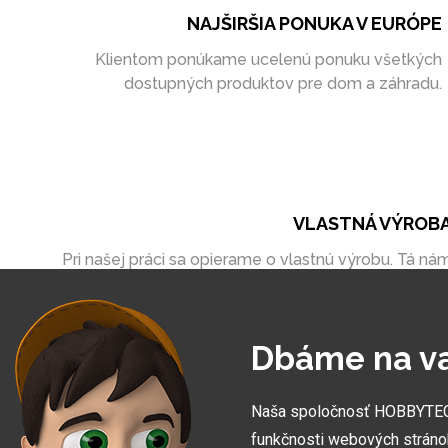
NAJŠIRŠIA PONUKA V EURÓPE
Klientom ponúkame ucelenú ponuku všetkých
dostupných produktov pre dom a záhradu.
VLASTNÁ VÝROB
Pri našej práci sa opierame o vlastnú výrobu. Tá ná
umožňuje vytvoriť zákazky úplne na mieru
Dbáme na v
Naša spoločnosť HOBBYTEC S
funkčnosti webových stráno