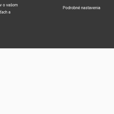
ov o vašom
Podrobné nastavenia
ťach a
Prihlásiť sa
y naša webová
medzi ne
zníka
vám umožňujú