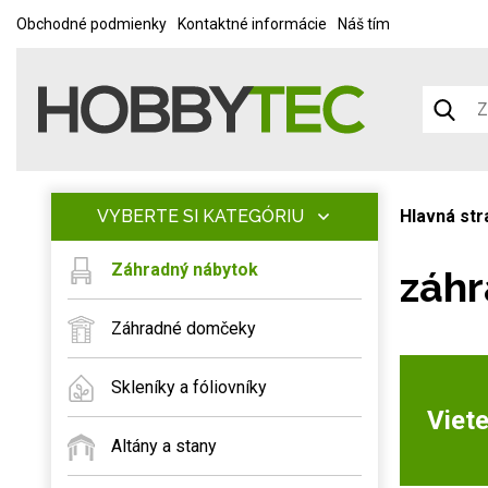
Obchodné podmienky
Kontaktné informácie
Náš tím
VYBERTE SI KATEGÓRIU
Hlavná str
Záhradný nábytok
záhr
Záhradné domčeky
Skleníky a fóliovníky
Viete
Altány a stany