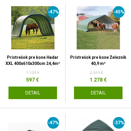
-47%
-45%
Prístrešok pre kone Hadar
Prístrešok pre kone Železník
XXL 400x610x300cm 24,4m²
40,9 m²
1 124 €
2 344 €
597 €
1 278 €
DETAIL
DETAIL
-47%
-37%