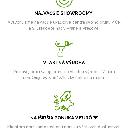
NAJVÄČŠIE SHOWROOMY
Vytvorili sme najväčšie ukážkové centrá svojho druhu v ČR
a SK. Nájdete nás v Prahe a Prešove.
VLASTNÁ VÝROBA
Pri našej práci sa opierame o vlastnú výrobu. Tá nám
umožňuje vytvoriť zákazky úplne na mieru.
NAJŠIRŠIA PONUKA V EURÓPE
Klientom ponúkame ucelenú ponuku všetkých dostupných