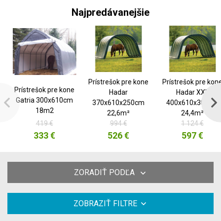
Najpredávanejšie
Prístrešok pre kone
Prístrešok pre kon
Prístrešok pre kone
Hadar
Hadar XXL
Gatria 300x610cm
370x610x250cm
400x610x300cm
18m2
22,6m²
24,4m²
419 €
994 €
1 124 €
333 €
526 €
597 €
ZORADIŤ PODĽA
ZOBRAZIŤ FILTRE