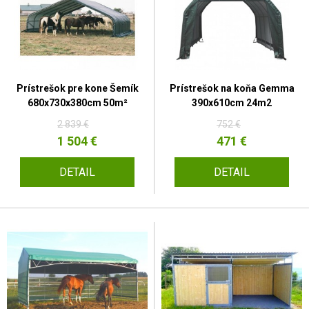
Prístrešok pre kone Šemík
Prístrešok na koňa Gemma
680x730x380cm 50m²
390x610cm 24m2
2 839 €
752 €
1 504 €
471 €
DETAIL
DETAIL