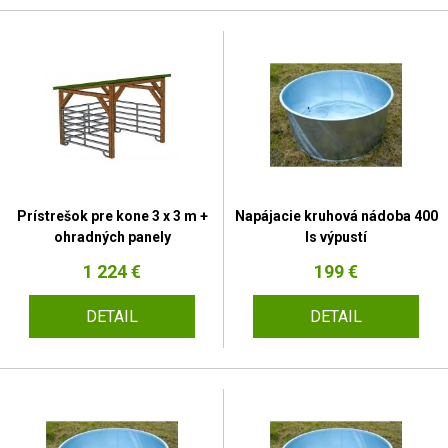
Prístrešok pre kone 3 x 3 m +
Napájacie kruhová nádoba 400
ohradných panely
ls výpustí
1 224 €
199 €
DETAIL
DETAIL