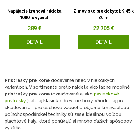
Napájacie kruhová nádoba
Zimovisko pre dobytok 9,45 x
1000 ls výpustí
30 m
389 €
22 705 €
DETAIL
DETAIL
Prístrešky pre kone
dodávame hneď v niekoľkých
variantoch. V sortimente preto nájdete ako lacné mobilné
prístrešky pre kone
(označované aj ako
pasienkové
prístrešky
), ale aj klasické drevené boxy. Vhodné aj pre
skladovanie - pre úschovu väčšieho objemu krmiva alebo
poľnohospodárskej techniky sú zase ideálnou voľbou
plachtové haly, ktoré ponúkajú aj mnoho ďalších spôsobov
využitia.