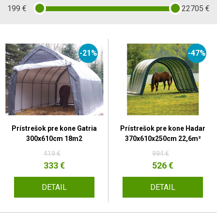
199
€
22705
€
-21%
-47%
Prístrešok pre kone Gatria
Prístrešok pre kone Hadar
300x610cm 18m2
370x610x250cm 22,6m²
419 €
994 €
333 €
526 €
DETAIL
DETAIL