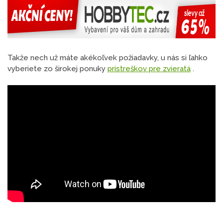
Takže nech už máte akékoľvek požiadavky, u nás si ľahko
vyberiete zo širokej ponuky
prístreškov pre zvieratá
.