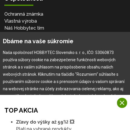
Ochranná známka
Vlastná výroba
Náš Hobbytec tím
Kontaktné údaje
Dbáme na vaše súkromie
Naša história
Kariéra
Naša spoločnosť HOBBYTEC Slovensko s. r. o., IČO: 53060873
používa súbory cookie na zabezpečenie funkčnosti webových
Pre zákazníka
stránok a s vaším súhlasom na prispôsobenie obsahu našich
webových stránok. Kliknutím na tlačidlo "Rozumiem" súhlasíte s
používaním súborov cookie a s prenosom údajov o vašom správaní
Garancia najlepšej ceny
na webovej stránke na účely zobrazovania cielenej reklamy, ako aj
Užívateľský manuál
na sociálnych sieťach a reklamných sieťach na iných webových
Obchodné podmienky
stránkach a meraniach.
Zákazník & partner
TOP AKCIA
Reklamácia
Viac informácií
Novinky
Zľavy do výšky až 59%! 💥
Na našich webových stránkach používame niekoľko kategórií
Platí na vybrané produkty.