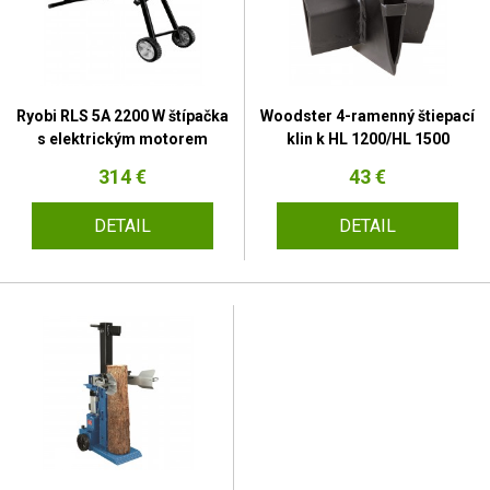
Ryobi RLS 5A 2200 W štípačka
Woodster 4-ramenný štiepací
s elektrickým motorem
klin k HL 1200/HL 1500
314 €
43 €
DETAIL
DETAIL