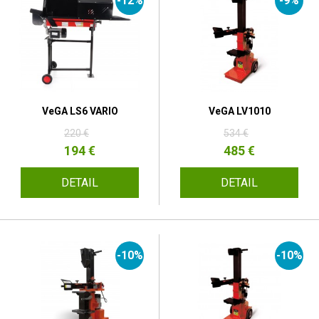
-12%
-9%
VeGA LS6 VARIO
VeGA LV1010
220 €
534 €
194 €
485 €
DETAIL
DETAIL
-10%
-10%