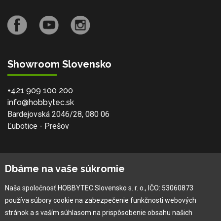
Showroom Slovensko
+421 909 100 200
info@hobbytec.sk
Bardejovská 2046/28, 080 06
Ľubotice - Prešov
O spoločnosti
Dbáme na vaše súkromie
Ochranná známka
Naša spoločnosť HOBBYTEC Slovensko s. r. o., IČO: 53060873
Vlastná výroba
používa súbory cookie na zabezpečenie funkčnosti webových
Náš Hobbytec tím
stránok a s vaším súhlasom na prispôsobenie obsahu našich
Kontaktné údaje