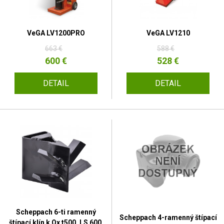
VeGA LV1200PRO
VeGA LV1210
663 €
588 €
600 €
528 €
DETAIL
DETAIL
Scheppach 6-ti ramenný
Scheppach 4-ramenný štípací
štípací klín k Ox t500, LS 600,