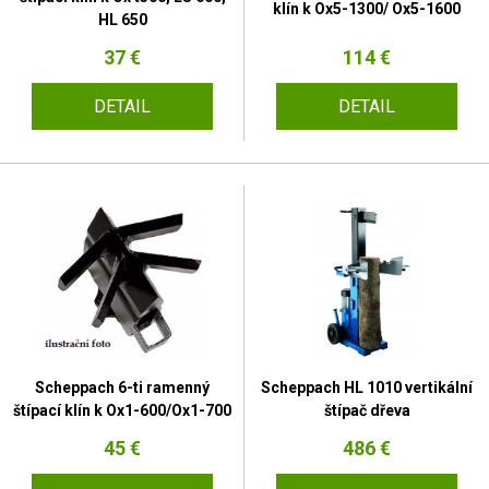
klín k Ox5-1300/ Ox5-1600
HL 650
37 €
114 €
DETAIL
DETAIL
Scheppach 6-ti ramenný
Scheppach HL 1010 vertikální
štípací klín k Ox1-600/Ox1-700
štípač dřeva
45 €
486 €