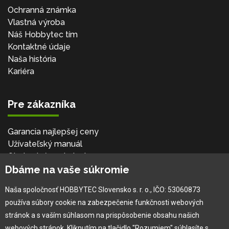
Ochranná známka
Vlastná výroba
Náš Hobbytec tím
Kontaktné údaje
Naša história
Kariéra
Pre zákazníka
Garancia najlepšej ceny
Užívateľský manuál
Obchodné podmienky
Dbáme na vaše súkromie
Zákazník & partner
Reklamácia
Naša spoločnosť HOBBYTEC Slovensko s. r. o., IČO: 53060873
Novinky
používa súbory cookie na zabezpečenie funkčnosti webových
stránok a s vaším súhlasom na prispôsobenie obsahu našich
webových stránok. Kliknutím na tlačidlo "Rozumiem" súhlasíte s