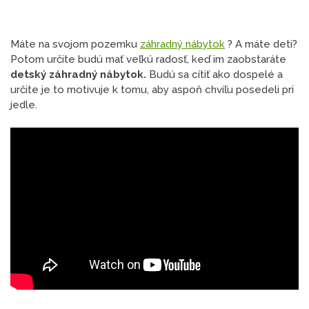
Máte na svojom pozemku
záhradný nábytok
? A máte deti?
Potom určite budú mať veľkú radosť, keď im zaobstaráte
detský záhradný nábytok.
Budú sa cítiť ako dospelé a
určite je to motivuje k tomu, aby aspoň chvíľu posedeli pri
jedle.