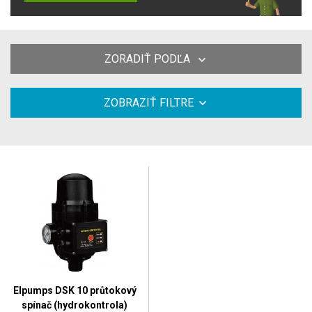
ZORADIŤ PODĽA
ZOBRAZIŤ FILTRE
Elpumps DSK 10 průtokový
spínač (hydrokontrola)