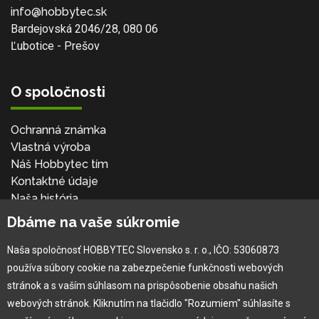
info@hobbytec.sk
Bardejovská 2046/28, 080 06
Ľubotice - Prešov
O spoločnosti
Ochranná známka
Vlastná výroba
Náš Hobbytec tím
Kontaktné údaje
Naša história
Kariéra
Dbáme na vaše súkromie
Naša spoločnosť HOBBYTEC Slovensko s. r. o., IČO: 53060873
Pre zákazníka
používa súbory cookie na zabezpečenie funkčnosti webových
stránok a s vaším súhlasom na prispôsobenie obsahu našich
Garancia najlepšej ceny
webových stránok. Kliknutím na tlačidlo "Rozumiem" súhlasíte s
Užívateľský manuál