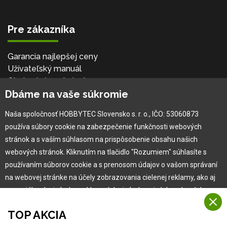
Pre zákazníka
Garancia najlepšej ceny
Užívateľský manuál
Obchodné podmienky
Dbáme na vaše súkromie
Zákazník & partner
Reklamácia
Naša spoločnosť HOBBYTEC Slovensko s. r. o., IČO: 53060873
Novinky
používa súbory cookie na zabezpečenie funkčnosti webových
stránok a s vaším súhlasom na prispôsobenie obsahu našich
webových stránok. Kliknutím na tlačidlo "Rozumiem" súhlasíte s
používaním súborov cookie a s prenosom údajov o vašom správaní
na webovej stránke na účely zobrazovania cielenej reklamy, ako aj
na sociálnych sieťach a reklamných sieťach na iných webových
stránkach a meraniach.
TOP AKCIA
Viac informácií