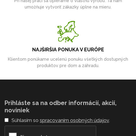
Pri našej práci sa opierame o vlastnú výrobu. Tá nám
umožňuje vytvoriť zákazky úplne na mieru.
NAJŠIRŠIA PONUKA V EURÓPE
Klientom ponúkame ucelenú ponuku všetkých dostupných
produktov pre dom a záhradu.
Prihláste sa na odber informácií, akcií,
noviniek
Súhlasím so
spracovaním osobných údajov
.