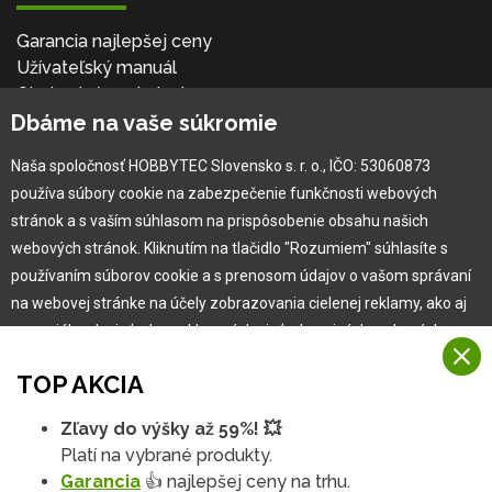
Garancia najlepšej ceny
Užívateľský manuál
Obchodné podmienky
Dbáme na vaše súkromie
Zákazník & partner
Reklamácia
Naša spoločnosť HOBBYTEC Slovensko s. r. o., IČO: 53060873
Novinky
používa súbory cookie na zabezpečenie funkčnosti webových
stránok a s vaším súhlasom na prispôsobenie obsahu našich
webových stránok. Kliknutím na tlačidlo "Rozumiem" súhlasíte s
používaním súborov cookie a s prenosom údajov o vašom správaní
na webovej stránke na účely zobrazovania cielenej reklamy, ako aj
na sociálnych sieťach a reklamných sieťach na iných webových
stránkach a meraniach.
TOP AKCIA
Viac informácií
Zľavy do výšky až 59%! 💥
Copyright © 2010 -
2026
HOBBYTEC
,
info@hobbytec.sk
,
Na našich webových stránkach používame niekoľko kategórií
Platí na vybrané produkty.
Mapa stránok
,
Zmeniť nastavenia cookies
Rozumiem
súborov cookie:
Garancia
👍 najlepšej ceny na trhu.
Dizajn:
GLIPS
| Systém:
Shean s.r.o.