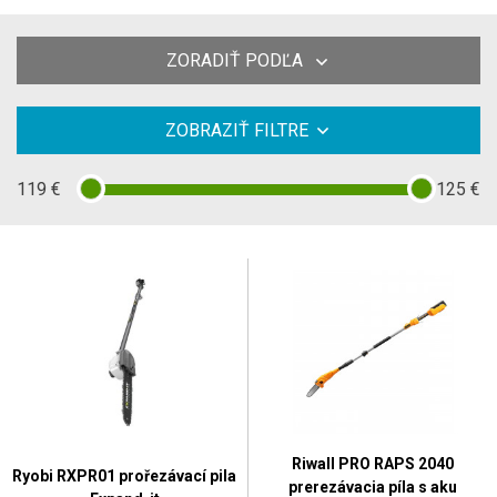
ZORADIŤ PODĽA
ZOBRAZIŤ FILTRE
119
€
125
€
Riwall PRO RAPS 2040
Ryobi RXPR01 prořezávací pila
prerezávacia píla s aku