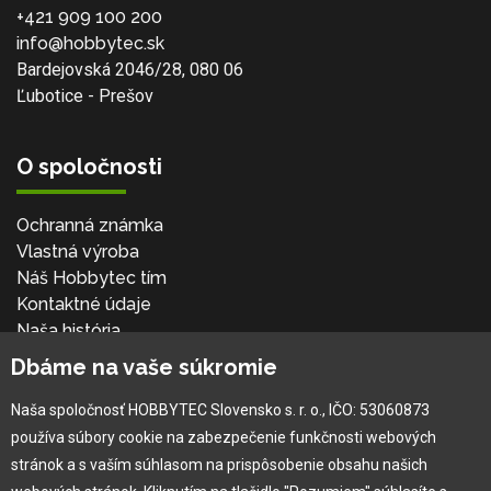
+421 909 100 200
info@hobbytec.sk
Bardejovská 2046/28, 080 06
Ľubotice - Prešov
O spoločnosti
Ochranná známka
Vlastná výroba
Náš Hobbytec tím
Kontaktné údaje
Naša história
Kariéra
Dbáme na vaše súkromie
Naša spoločnosť HOBBYTEC Slovensko s. r. o., IČO: 53060873
Pre zákazníka
používa súbory cookie na zabezpečenie funkčnosti webových
stránok a s vaším súhlasom na prispôsobenie obsahu našich
Garancia najlepšej ceny