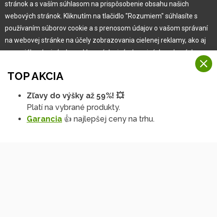
stránok a s vaším súhlasom na prispôsobenie obsahu našich
webových stránok. Kliknutím na tlačidlo "Rozumiem" súhlasíte s
používaním súborov cookie a s prenosom údajov o vašom správaní
na webovej stránke na účely zobrazovania cielenej reklamy, ako aj
Showroom Česko
na sociálnych sieťach a reklamných sieťach na iných webových
stránkach a meraniach.
+420 840 810 810
TOP AKCIA
info@hobbytec.cz
Viac informácií
U Mototechny, 251 62
Zľavy do výšky až 59%! 💥
Tehovec - Říčany u Prahy
Na našich webových stránkach používame niekoľko kategórií
Platí na vybrané produkty.
Rozumiem
súborov cookie:
Garancia
👍 najlepšej ceny na trhu.
Technické súbory cookie
Podrobné nastavenia
Tieto údaje sú nevyhnutne potrebné na fungovanie stránky a funkcií,
ktoré sa rozhodnete používať. Bez nich by naša webová stránka
nefungovala, napr. by ste sa nemohli prihlásiť do svojho
používateľského účtu.
Showroom Slovensko
Funkčné súbory cookie
Tieto súbory cookie nám umožňujú zapamätať si vaše základné voľby
+421 909 100 200
a zlepšiť používateľské prostredie. Patrí medzi ne napríklad
info@hobbytec.sk