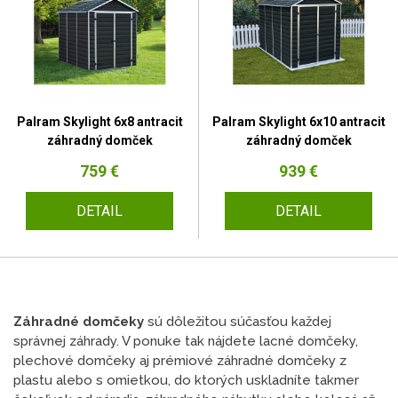
Palram Skylight 6x8 antracit
Palram Skylight 6x10 antracit
záhradný domček
záhradný domček
759 €
939 €
DETAIL
DETAIL
Záhradné domčeky
sú dôležitou súčasťou každej
správnej záhrady. V ponuke tak nájdete lacné domčeky,
plechové domčeky aj prémiové záhradné domčeky z
plastu alebo s omietkou, do ktorých uskladníte takmer