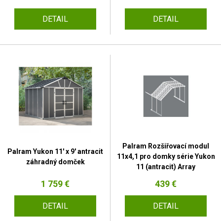
DETAIL
DETAIL
Palram Rozšiřovací modul
Palram Yukon 11' x 9' antracit
11x4,1 pro domky série Yukon
záhradný domček
11 (antracit) Array
1 759 €
439 €
DETAIL
DETAIL