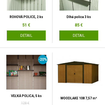
ROHOVÁ POLICE, 2 ks
Dlhá polica 3 ks
51 €
85 €
DETAIL
DETAIL
-20%
VEĽKÁ POLICA, 5 ks
WOODLAKE 108 7,57 m²
128 €