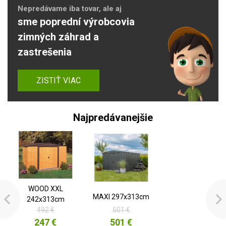
Nepredávame iba tovar, ale aj
sme poprední výrobcovia
zimných záhrad a
zastrešenia
ZISTIŤ VIAC
Najpredávanejšie
WOOD XXL
MAXI 297x313cm
242x313cm
492 €
501 €
247 €
501 €