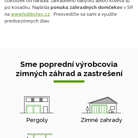
čokoľvek od náradia, záhradného nábytku alebo kolesá až
po kosačku. Najširšia
ponuka záhradných domčekov
v SR
na
www.hobbytec.cz
. Presvedčte sa sami a využite
predsezónnych zliav.
Sme poprední výrobcovia
zimných záhrad a zastrešení
Pergoly
Zimné zahrady