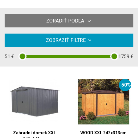
ZORADIŤ PODĽA
ZOBRAZIŤ FILTRE
51
€
1759
€
-50%
Zahradní domek XXL
WOOD XXL 242x313cm