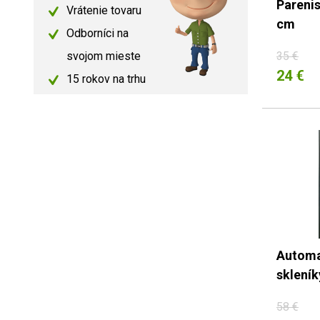
Parenis
Vrátenie tovaru
cm
Odborníci na
35 €
svojom mieste
24 €
15 rokov na trhu
Automa
sklení
58 €