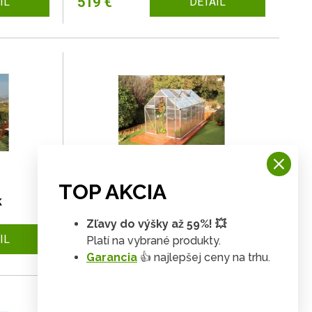
519 €
IL
DETAIL
Palram multiline 6x12
TOP AKCIA
k
polykarbonátový skleník
Zľavy do výšky až 59%! 💥
699 €
IL
DETAIL
Platí na vybrané produkty.
Garancia
👍 najlepšej ceny na trhu.