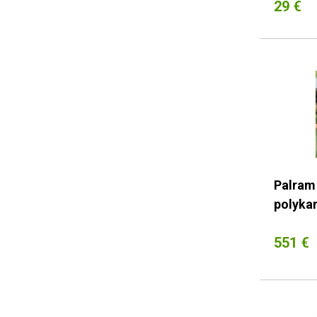
29 €
Palram
polyka
551 €