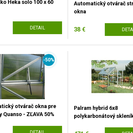
ko Heka solo 100 x 60
Automatický otvárač st
okna
DETAIL
38 €
DETA
-50%
tický otvárač okna pre
Palram hybrid 6x8
ky Quanso - ZĽAVA 50%
polykarbonátový sklení
DETAIL