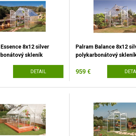
Essence 8x12 silver
Palram Balance 8x12 sil
rbonátový skleník
polykarbonátový sklení
959 €
DETAIL
DETA