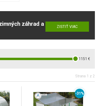
zimných záhrad a
ZISTIŤ VIAC
1151
€
Strana 1 z 2
-31%