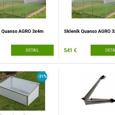
k Quanso AGRO 3x4m
Skleník Quanso AGRO 
541 €
DETAIL
DETA
-31%