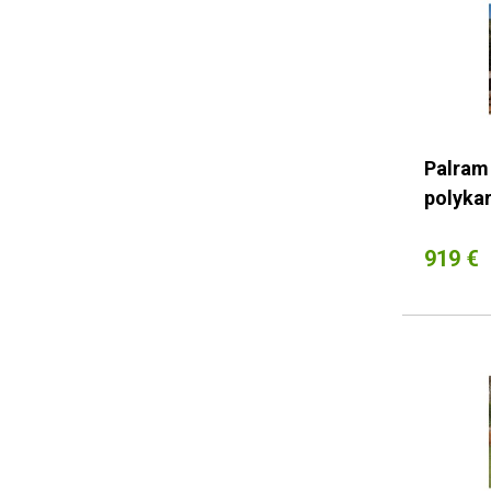
Palram 
polyka
919 €