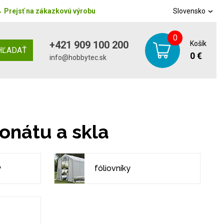
→
Prejsť na zákazkovú výrobu
Slovensko
0
+421 909 100 200
Košík
HĽADAŤ
0 €
info@hobbytec.sk
onátu a skla
y
fóliovníky