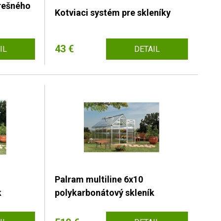
rešného
Kotviaci systém pre skleníky
43 €
IL
DETAIL
Palram multiline 6x10
k
polykarbonátový skleník