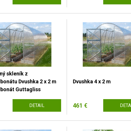
ý skleník z
rbonátu Dvushka 2 x 2 m
Dvushka 4 x 2 m
bonát Guttagliss
461 €
DETAIL
DETA