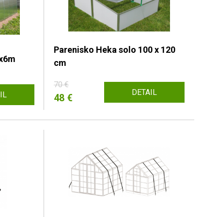
Parenisko Heka solo 100 x 120
3x6m
cm
70 €
DETAIL
IL
48 €