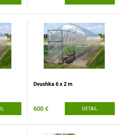
Dvushka 6 x 2 m
600 €
IL
DETAIL