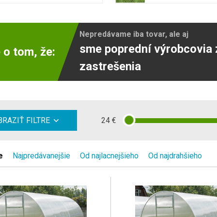
Nepredávame iba tovar, ale aj
sme poprední výrobcovia 
 o tom, že:
zastrešenia
24
€
RAZIŤ FILTRE
e
Najpredávanejšie
Od najlacnejšieho
Od najdrahšieho