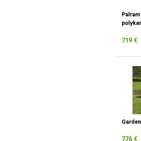
Palram
polyka
719 €
Garden
776 €