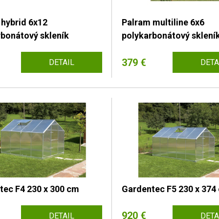
 hybrid 6x12
Palram multiline 6x6
rbonátový skleník
polykarbonátový sklení
379 €
DETAIL
DETA
tec F4 230 x 300 cm
Gardentec F5 230 x 374
920 €
DETAIL
DETA