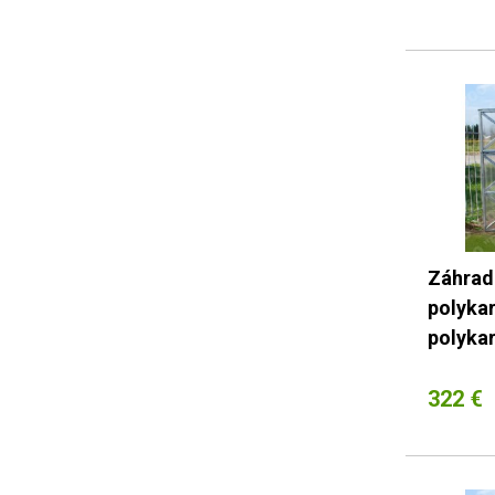
Záhradn
polyka
polykar
322 €