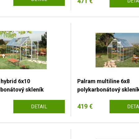
471 €
DETA
 hybrid 6x10
Palram multiline 6x8
rbonátový skleník
polykarbonátový sklení
419 €
DETAIL
DETA