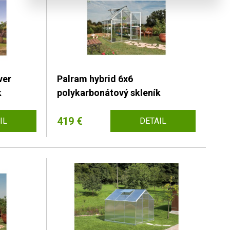
ver
Palram hybrid 6x6
k
polykarbonátový skleník
419 €
IL
DETAIL