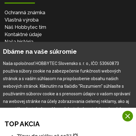
Ochranná známka
Vlastná výroba
Náš Hobbytec tím
Kontaktné údaje
Naša história
Kariéra
Dbáme na vaše súkromie
Naša spoločnosť HOBBYTEC Slovensko s. r. o., IČO: 53060873
Pre zákazníka
používa súbory cookie na zabezpečenie funkčnosti webových
stránok a s vaším súhlasom na prispôsobenie obsahu našich
Garancia najlepšej ceny
webových stránok. Kliknutím na tlačidlo "Rozumiem" súhlasíte s
Užívateľský manuál
používaním súborov cookie a s prenosom údajov o vašom správaní
Obchodné podmienky
na webovej stránke na účely zobrazovania cielenej reklamy, ako aj
Zákazník & partner
na sociálnych sieťach a reklamných sieťach na iných webových
Reklamácia
stránkach a meraniach.
Novinky
TOP AKCIA
Viac informácií