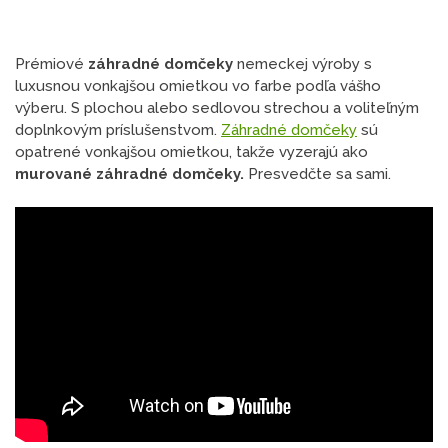
Prémiové
záhradné domčeky
nemeckej výroby s
luxusnou vonkajšou omietkou vo farbe podľa vášho
výberu. S plochou alebo sedlovou strechou a voliteľným
doplnkovým príslušenstvom.
Záhradné domčeky
sú
opatrené vonkajšou omietkou, takže vyzerajú ako
murované záhradné domčeky.
Presvedčte sa sami.