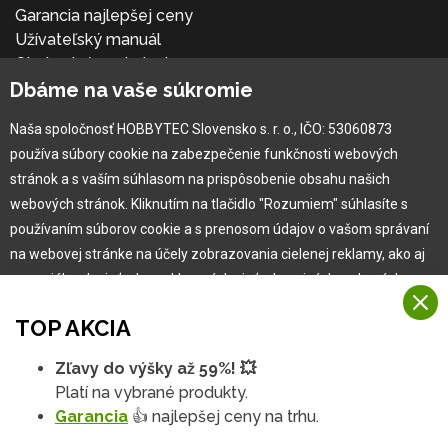
Garancia najlepšej ceny
Užívateľský manuál
Obchodné podmienky
Dbáme na vaše súkromie
Zákazník & partner
Reklamácia
Naša spoločnosť HOBBYTEC Slovensko s. r. o., IČO: 53060873
Novinky
používa súbory cookie na zabezpečenie funkčnosti webových
stránok a s vaším súhlasom na prispôsobenie obsahu našich
webových stránok. Kliknutím na tlačidlo "Rozumiem" súhlasíte s
používaním súborov cookie a s prenosom údajov o vašom správaní
na webovej stránke na účely zobrazovania cielenej reklamy, ako aj
na sociálnych sieťach a reklamných sieťach na iných webových
stránkach a meraniach.
TOP AKCIA
Viac informácií
Zľavy do výšky až 59%! 💥
Copyright © 2010 -
2026
HOBBYTEC
,
info@hobbytec.sk
,
Na našich webových stránkach používame niekoľko kategórií
Platí na vybrané produkty.
Mapa stránok
,
Zmeniť nastavenia cookies
Rozumiem
súborov cookie:
Garancia
👍 najlepšej ceny na trhu.
Dizajn:
GLIPS
| Systém:
Shean s.r.o.
Technické súbory cookie
Podrobné nastavenia