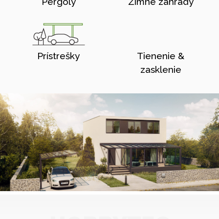
Pergoly
Zimné zahrady
Prístrešky
Tienenie &
zasklenie