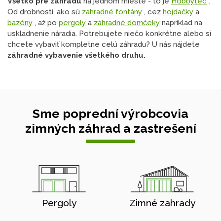
Všetko pre záhradu
na jednom mieste - to je
Hobbytec
.
Od drobností, ako sú
záhradné fontány
, cez
hojdačky
a
bazény
, až po
pergoly
a
záhradné domčeky
napríklad na
uskladnenie náradia. Potrebujete niečo konkrétne alebo si
chcete vybaviť kompletne celú záhradu? U nás nájdete
záhradné vybavenie všetkého druhu.
Sme poprední výrobcovia
zimných záhrad a zastrešení
Pergoly
Zimné zahrady