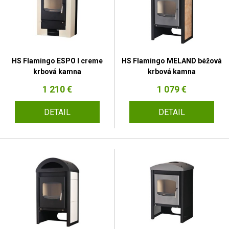
HS Flamingo ESPO I creme
HS Flamingo MELAND béžová
krbová kamna
krbová kamna
1 210 €
1 079 €
DETAIL
DETAIL