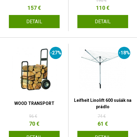
196 €
157 €
110 €
DETAIL
DETAIL
-27%
-18%
Leifheit Linolift 600 sušák na
WOOD TRANSPORT
prádlo
96 €
74 €
70 €
61 €