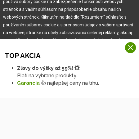
používa súbory cookie na zabezpečenie funkčnosti webových
Prihlásiť sa
stránok a s vaším súhlasom na prispôsobenie obsahu našich
webových stránok. Kliknutím na tlačidlo "Rozumiem" súhlasíte s
používaním súborov cookie a s prenosom údajov o vašom správaní
na webovej stránke na účely zobrazovania cielenej reklamy, ako aj
Showroom Česko
na sociálnych sieťach a reklamných sieťach na iných webových
stránkach a meraniach.
+420 840 810 810
TOP AKCIA
info@hobbytec.cz
Viac informácií
U Mototechny, 251 62
Zľavy do výšky až 59%! 💥
Tehovec - Říčany u Prahy
Na našich webových stránkach používame niekoľko kategórií
Platí na vybrané produkty.
Rozumiem
súborov cookie:
Garancia
👍 najlepšej ceny na trhu.
Technické súbory cookie
Podrobné nastavenia
Tieto údaje sú nevyhnutne potrebné na fungovanie stránky a funkcií,
ktoré sa rozhodnete používať. Bez nich by naša webová stránka
nefungovala, napr. by ste sa nemohli prihlásiť do svojho
používateľského účtu.
Showroom Slovensko
Funkčné súbory cookie
Tieto súbory cookie nám umožňujú zapamätať si vaše základné voľby
+421 909 100 200