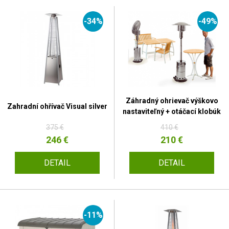
-34%
-49%
Záhradný ohrievač výškovo
Zahradní ohřívač Visual silver
nastaviteľný + otáčací klobúk
375 €
410 €
246 €
210 €
DETAIL
DETAIL
-11%