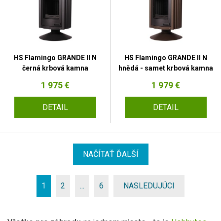
HS Flamingo GRANDE II N
HS Flamingo GRANDE II N
černá krbová kamna
hnědá - samet krbová kamna
1 975 €
1 979 €
DETAIL
DETAIL
NAČÍTAŤ ĎALŠÍ
1
2
...
6
NASLEDUJÚCI