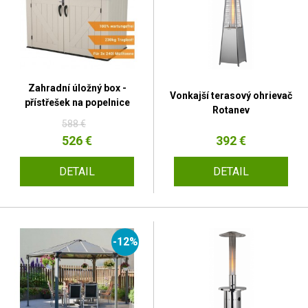
Zahradní úložný box -
Vonkajší terasový ohrievač
přístřešek na popelnice
Rotanev
588 €
526 €
392 €
DETAIL
DETAIL
-12%