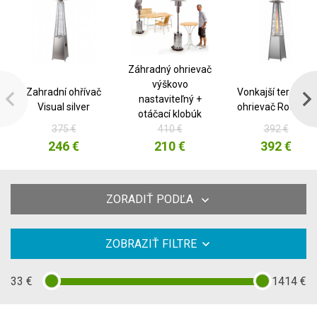
Záhradný ohrievač
výškovo
Zahradní ohřívač
Vonkajší terasový
nastaviteľný +
Visual silver
ohrievač Rotanev
otáčací klobúk
375 €
410 €
392 €
246 €
210 €
392 €
ZORADIŤ PODĽA
ZOBRAZIŤ FILTRE
33
€
1414
€