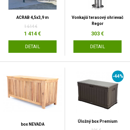
ACRAB 4,5x3,9 m
Vonkajší terasový ohrievač
Regor
1 614 €
1 414 €
303 €
DETAIL
DETAIL
-44%
Úložný box Premium
box NEVADA