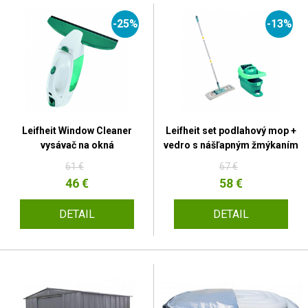
-25%
-13%
Leifheit Window Cleaner
Leifheit set podlahový mop +
vysávač na okná
vedro s nášľapným žmýkaním
61 €
67 €
46 €
58 €
DETAIL
DETAIL