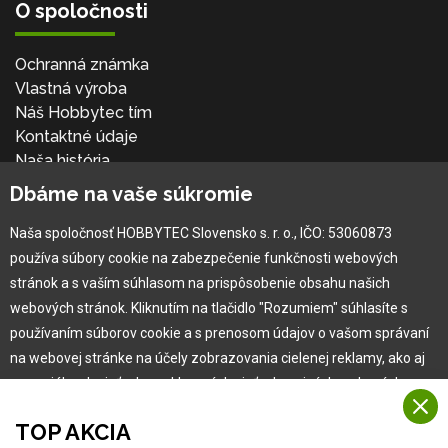
O spoločnosti
Ochranná známka
Vlastná výroba
Náš Hobbytec tím
Kontaktné údaje
Naša história
Kariéra
Dbáme na vaše súkromie
Naša spoločnosť HOBBYTEC Slovensko s. r. o., IČO: 53060873
Pre zákazníka
používa súbory cookie na zabezpečenie funkčnosti webových
stránok a s vaším súhlasom na prispôsobenie obsahu našich
Garancia najlepšej ceny
webových stránok. Kliknutím na tlačidlo "Rozumiem" súhlasíte s
Užívateľský manuál
používaním súborov cookie a s prenosom údajov o vašom správaní
Obchodné podmienky
na webovej stránke na účely zobrazovania cielenej reklamy, ako aj
Zákazník & partner
na sociálnych sieťach a reklamných sieťach na iných webových
Reklamácia
stránkach a meraniach.
Novinky
TOP AKCIA
Viac informácií