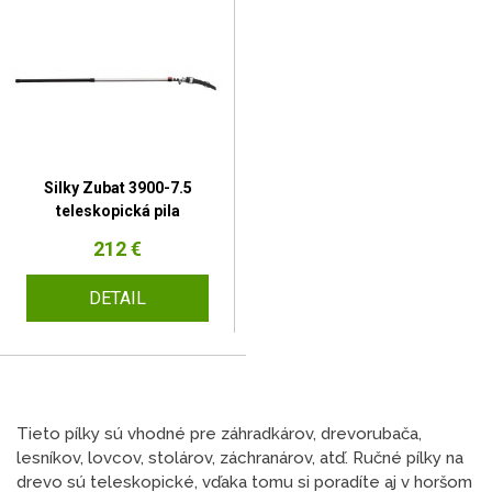
Silky Zubat 3900-7.5
teleskopická pila
212 €
DETAIL
Tieto pílky sú vhodné pre záhradkárov, drevorubača,
lesníkov, lovcov, stolárov, záchranárov, atď. Ručné pílky na
drevo sú teleskopické, vďaka tomu si poradíte aj v horšom