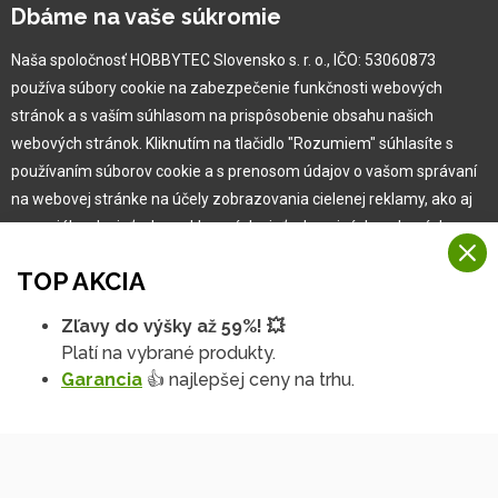
Kariéra
Dbáme na vaše súkromie
Naša spoločnosť HOBBYTEC Slovensko s. r. o., IČO: 53060873
Pre zákazníka
používa súbory cookie na zabezpečenie funkčnosti webových
stránok a s vaším súhlasom na prispôsobenie obsahu našich
Garancia najlepšej ceny
webových stránok. Kliknutím na tlačidlo "Rozumiem" súhlasíte s
Užívateľský manuál
používaním súborov cookie a s prenosom údajov o vašom správaní
Obchodné podmienky
na webovej stránke na účely zobrazovania cielenej reklamy, ako aj
Zákazník & partner
na sociálnych sieťach a reklamných sieťach na iných webových
Reklamácia
stránkach a meraniach.
Novinky
TOP AKCIA
Viac informácií
Zľavy do výšky až 59%! 💥
Na našich webových stránkach používame niekoľko kategórií
Platí na vybrané produkty.
Rozumiem
súborov cookie:
Garancia
👍 najlepšej ceny na trhu.
Technické súbory cookie
Podrobné nastavenia
Tieto údaje sú nevyhnutne potrebné na fungovanie stránky a funkcií,
ktoré sa rozhodnete používať. Bez nich by naša webová stránka
nefungovala, napr. by ste sa nemohli prihlásiť do svojho