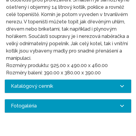
ošetřený i objemný 14 litrový kotlík, poklice a rovněž
celé topeniště. Komín je potom vyveden v trvanlivém
nerezu. V topeništi můžete topit jak dřevěným uhlím,
dřevem nebo briketami, tak například i plynovým
hořákem. Součástí soupravy je i nerezová naběračka a
velký odnímatelný popelník. Jak celý kotel, tak i vnitřní
kotlík jsou vybaveny madly pro snadné přenášení a
manipulaci.
Rozměry produktu: 925.00 x 490.00 x 460.00
Rozměry balení: 390.00 x 380.00 x 390.00
Katalógový cenník
Fotogaléria