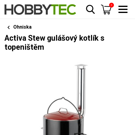
0
Ohniska
Activa Stew gulášový kotlík s
topeništěm