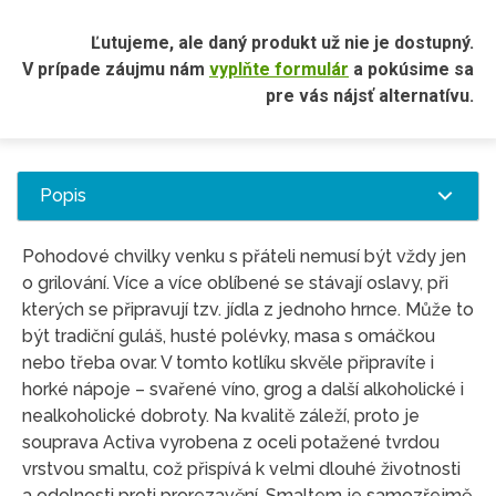
Ľutujeme, ale daný produkt už nie je dostupný.
V prípade záujmu nám
vyplňte formulár
a pokúsime sa
pre vás nájsť alternatívu.
Popis
Pohodové chvilky venku s přáteli nemusí být vždy jen
o grilování. Více a více oblíbené se stávají oslavy, při
kterých se připravují tzv. jídla z jednoho hrnce. Může to
být tradiční guláš, husté polévky, masa s omáčkou
nebo třeba ovar. V tomto kotlíku skvěle připravíte i
horké nápoje – svařené víno, grog a další alkoholické i
nealkoholické dobroty. Na kvalitě záleží, proto je
souprava Activa vyrobena z oceli potažené tvrdou
vrstvou smaltu, což přispívá k velmi dlouhé životnosti
a odolnosti proti prorezavění. Smaltem je samozřejmě