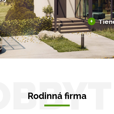
šky
Solárne pergoly
ky pre auto
+
Tien
Tienenie
Zasklenie
OBBYT
Rodinná firma