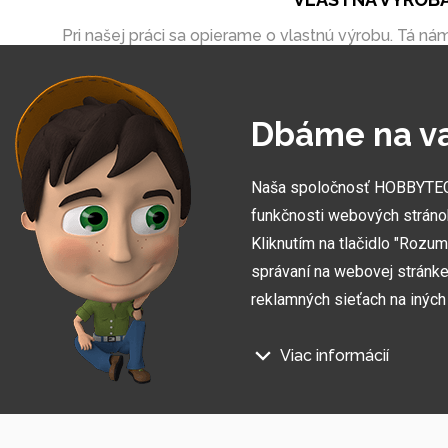
Pri našej práci sa opierame o vlastnú výrobu. Tá ná
umožňuje vytvoriť zákazky úplne na mieru
Dbáme na v
Naša spoločnosť HOBBYTEC S
funkčnosti webových stráno
Kliknutím na tlačidlo "Rozu
správaní na webovej stránke 
reklamných sieťach na inýc
Viac informácií
Prihláste sa na odber informác
Na našich webových stránkac
Súhlasím so
spracovaním osobných údajov
.
Technické súbory cookie