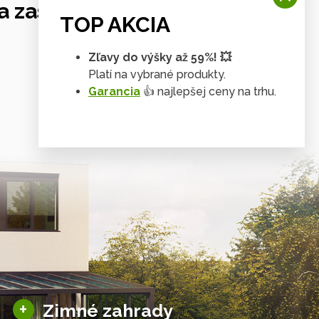
 zastrešení
TOP AKCIA
Zľavy do výšky až 59%! 💥
Platí na vybrané produkty.
Garancia
👍 najlepšej ceny na trhu.
Tienenie & zasklenie
Sezónne zimné záhrady
+
Zimné zahrady