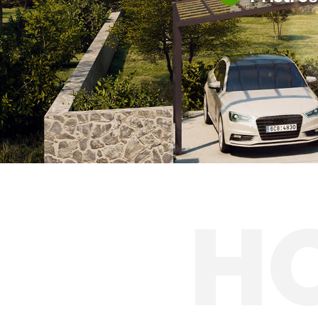
Hliníkové prístre
Solárne prístreš
H