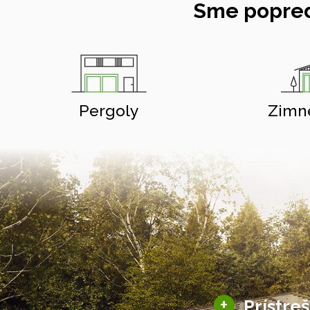
Sme popred
Pergoly
Zimn
+
Prístre