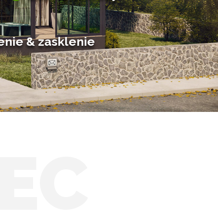
Hliníkové zimné záhrady
Posuvné zimné záhrady
Solárne zimné záhrady
enie & zasklenie
EC