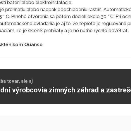
i batérií alebo elektroinštalácie.
 prehriatiu alebo naopak podchladeniu rastlín. Automatické
5 ° C. Plného otvorenia sa potom docieli okolo 30 ° C. Pri o
utomatického ovládania je aj to, že teplota je regulovaná p
áciám, že je skleník prehriaty a je ho nutné rýchlo odvetrať.
skleníkom Quanso
a tovar, ale aj
dní výrobcovia zimných záhrad a zastreš