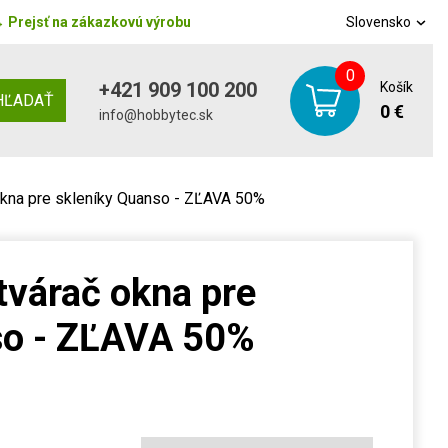
→
Prejsť na zákazkovú výrobu
Slovensko
0
+421 909 100 200
Košík
HĽADAŤ
0 €
info@hobbytec.sk
okna pre skleníky Quanso - ZĽAVA 50%
tvárač okna pre
so - ZĽAVA 50%