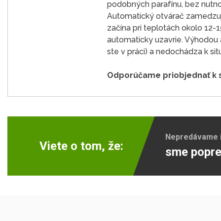
podobných parafínu, bez nutnost
Automatický otvárač zamedzuje
začína pri teplotách okolo 12-1
automaticky uzavrie. Výhodou a
ste v práci) a nedochádza k situ
Odporúčame priobjednať k 
Nepredávame ib
Viete o tom, že:
sme popre