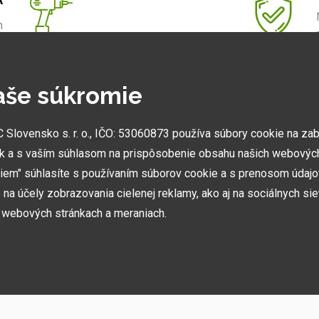
m
.
aše súkromie
NAJVÄČŠIE SHOWROOMY
lovensko s. r. o., IČO: 53060873 používa súbory cookie na za
Vytvorili sme najväčšie ukážkové centrá svojho druhu
k a s vaším súhlasom na prispôsobenie obsahu našich webových
v ČR a SK. Nájdete nás v Prahe a Prešove.
miem" súhlasíte s používaním súborov cookie a s prenosom údaj
na účely zobrazovania cielenej reklamy, ako aj na sociálnych sie
h webových stránkach a meraniach.
ií, akcií, noviniek
h používame niekoľko kategórií súborov cookie: