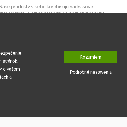
Naše produkty v sebe kombinujú nadčasové
spracovanie, kvalitné materiály a bezkonkurenčnú
cenu na trhu.
bezpečenie
Rozumiem
 stránok.
ov o vašom
Podrobné nastavenia
ťach a
Prihlásiť sa