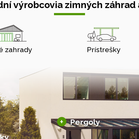
ní výrobcovia zimných záhrad a
é zahrady
Prístrešky
Hliníkové pergoly
+
Pergoly
Bioklimatické pergoly
šky
Altány a zastrešenie