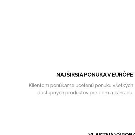
NAJŠIRŠIA PONUKA V EURÓPE
Klientom ponúkame ucelenú ponuku všetkých
dostupných produktov pre dom a záhradu.
VLASTNÁ VÝROB