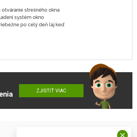
 otváranie strešného okna
chladení systém okno
riebežne po celý deň (aj keď
ZJISTIŤ VIAC
enia