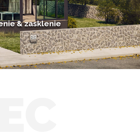
Posuvné zimné záhrady
Solárne zimné záhrady
enie & zasklenie
EC