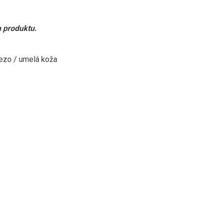
h produktu.
ezo / umelá koža