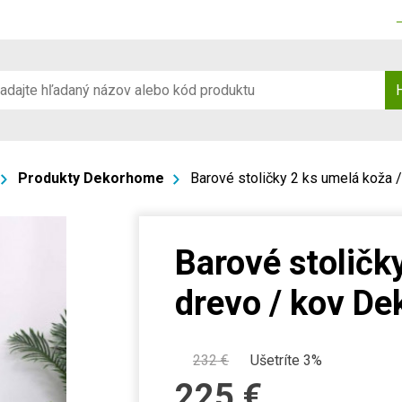
Produkty Dekorhome
Barové stoličky 2 ks umelá koža 
Barové stoličk
drevo / kov D
232
€
Ušetríte 3%
225
€