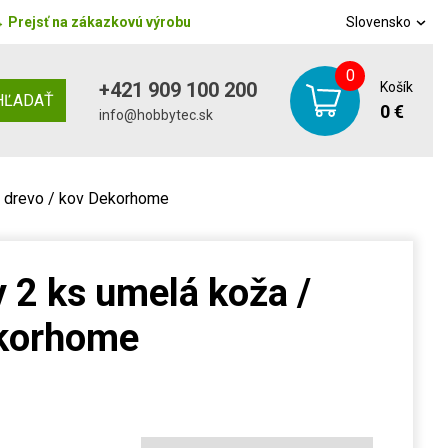
→
Prejsť na zákazkovú výrobu
Slovensko
0
+421 909 100 200
Košík
HĽADAŤ
0 €
info@hobbytec.sk
/ drevo / kov Dekorhome
y 2 ks umelá koža /
ekorhome