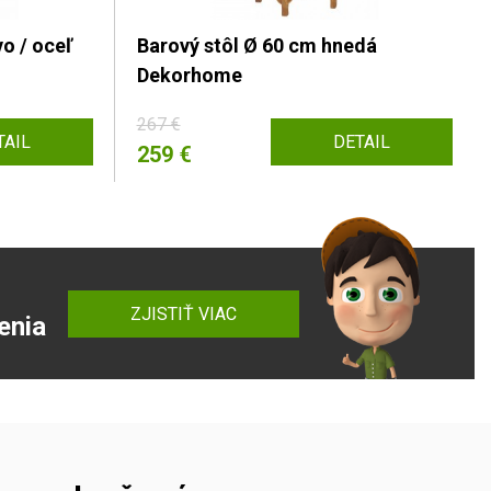
o / oceľ
Barový stôl Ø 60 cm hnedá
Dekorhome
267 €
TAIL
DETAIL
259 €
ZJISTIŤ VIAC
enia