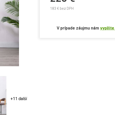
183
€ bez DPH
V prípade záujmu nám
vyplňte
+11 další