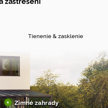
 zastrešení
Tienenie & zasklenie
Sezónne zimné záhrady
+
Zimné zahrady
Hliníkové zimné záhrady