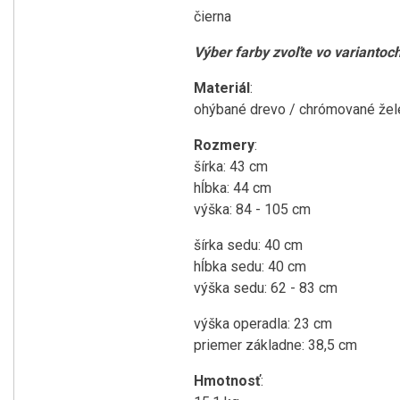
čierna
Výber farby zvoľte vo variantoc
Materiál
:
ohýbané drevo / chrómované žel
Rozmery
:
šírka: 43 cm
hĺbka: 44 cm
výška: 84 - 105 cm
šírka sedu: 40 cm
hĺbka sedu: 40 cm
výška sedu: 62 - 83 cm
výška operadla: 23 cm
priemer základne: 38,5 cm
Hmotnosť
: