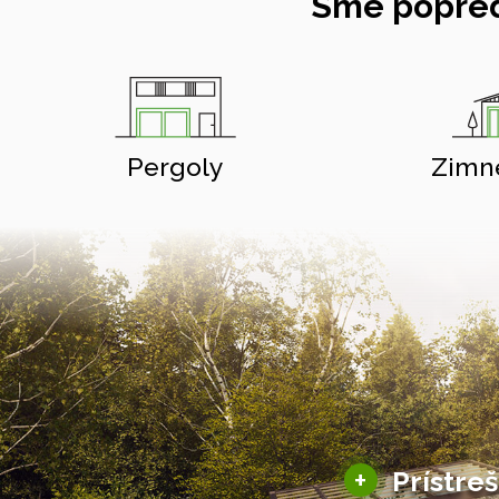
Sme popred
Pergoly
Zimn
+
Prístre