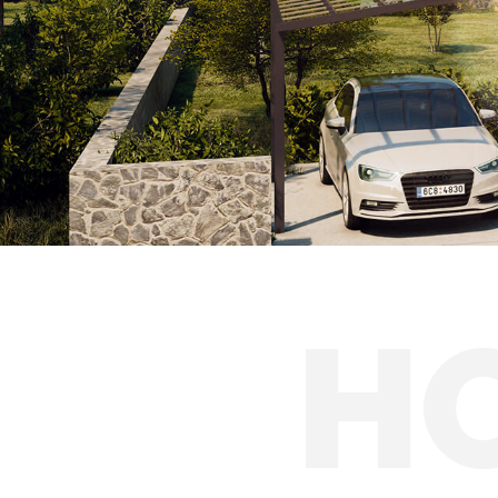
Hliníkové prístre
Solárne prístreš
H