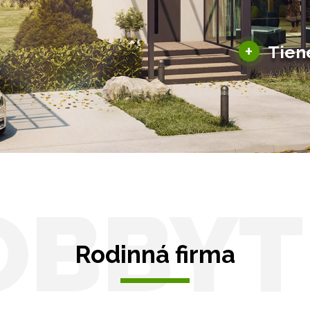
šky
Solárne pergoly
ky pre auto
+
Tien
Tienenie
Zasklenie
OBBYT
Rodinná firma