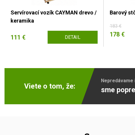
Servírovací vozík CAYMAN drevo /
Barový st
keramika
183 €
178 €
111 €
DETAIL
Nepredávame ib
Viete o tom, že:
sme popre