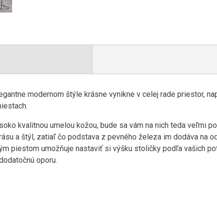
egantne modernom štýle krásne vynikne v celej rade priestor, napr
miestach.
soko kvalitnou umelou kožou, bude sa vám na nich teda veľmi p
rásu a štýl, zatiaľ čo podstava z pevného železa im dodáva na odo
m piestom umožňuje nastaviť si výšku stoličky podľa vašich po
dodatočnú oporu.