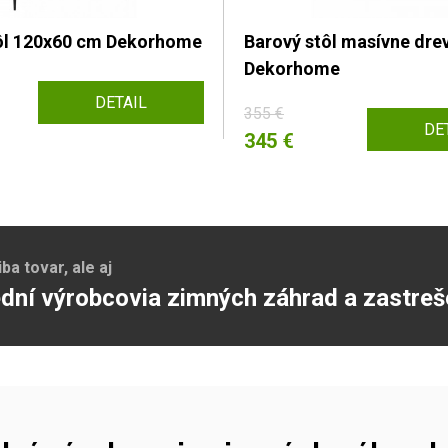
ôl 120x60 cm Dekorhome
Barový stôl masívne drev
Dekorhome
DETAIL
355 €
DE
345 €
a tovar, ale aj
dní výrobcovia zimných záhrad a zastreš