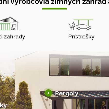
ní výrobcovia zimných záhrad a
é zahrady
Prístrešky
Hliníkové pergoly
+
Pergoly
Bioklimatické pergoly
šky
Altány a zastrešenie