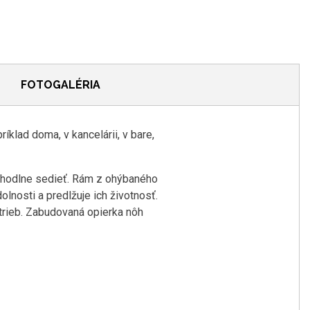
FOTOGALÉRIA
íklad doma, v kancelárii, v bare,
ohodlne sedieť. Rám z ohýbaného
lnosti a predlžuje ich životnosť.
trieb. Zabudovaná opierka nôh