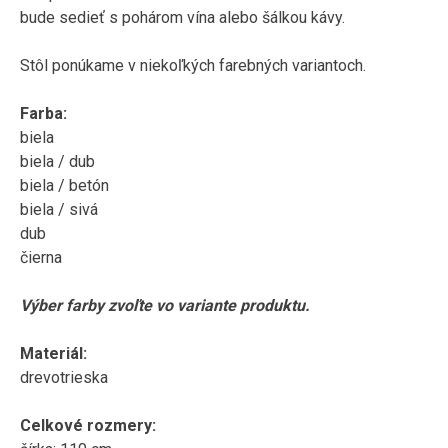
bude sedieť
s pohárom
vína alebo
šálkou
kávy
.
Stôl
ponúkame
v
niekoľkých
farebných
variantoch
.
Farba
:
biela
biela /
dub
biela /
betón
biela
/
sivá
dub
čierna
Výber farby
zvoľte
vo variante
produktu
.
Materiál
:
drevotrieska
Celkové rozmery
: