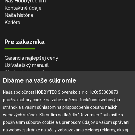
Náš Hobbytec tím
Kontaktné údaje
Naša história
Kariéra
Pre zákazníka
Garancia najlepšej ceny
Užívateľský manuál
Obchodné podmienky
Dbáme na vaše súkromie
Zákazník & partner
Reklamácia
Naša spoločnosť HOBBYTEC Slovensko s. r. o., IČO: 53060873
Novinky
používa súbory cookie na zabezpečenie funkčnosti webových
stránok a s vaším súhlasom na prispôsobenie obsahu našich
webových stránok. Kliknutím na tlačidlo "Rozumiem" súhlasíte s
používaním súborov cookie a s prenosom údajov o vašom správaní
na webovej stránke na účely zobrazovania cielenej reklamy, ako aj