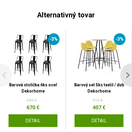
Alternativný tovar
-3%
-3%
Barová stolička 6ks oceľ
Barový set 5ks textil / dub
Dekorhome
Dekorhome
690 €
419 €
670 €
407 €
DETAIL
DETAIL