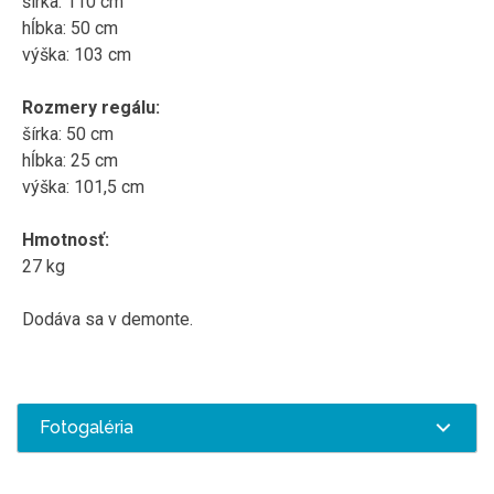
šírka
:
110
cm
hĺbka
:
50
cm
výška:
103
cm
Rozmery
regálu
:
šírka
:
50
cm
hĺbka
:
25
cm
výška:
101,5
cm
Hmotnosť
:
27
kg
Dodáva sa v
demonte
.
Fotogaléria