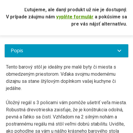
Ľutujeme, ale daný produkt už nie je dostupný.
V prípade záujmu nám
vyplňte formulár
a pokúsime sa
pre vás nájsť alternatívu.
Popis
Tento
barový
stôl
je ideálny
pre
malé
byty či
miesta
s
obmedzeným
priestorom
.
Vďaka svojmu
modernému
dizajnu sa
stane
štýlovým
doplnkom vašej
kuchyne či
jedálne
.
Úložný
regál
s 3 policami
vám
pomôže
ušetriť veľa
miesta.
Robustná
drevotrieska
zaisťuje, že
je konštrukcia
odolná
,
pevná
a
ľahko
sa čistí
.
Vzhľadom na
2
silným
nohám
a
postrannému
regálu
má
stôl
veľmi
dobrú stabilitu
.
Uvidíte
,
ako pohodlne
sa
vám
u nášho
krásneho
barového
stola