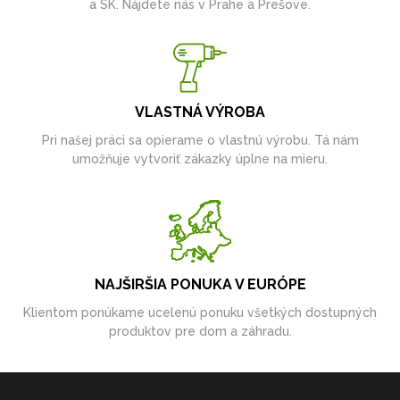
a SK. Nájdete nás v Prahe a Prešove.
VLASTNÁ VÝROBA
Pri našej práci sa opierame o vlastnú výrobu. Tá nám
umožňuje vytvoriť zákazky úplne na mieru.
NAJŠIRŠIA PONUKA V EURÓPE
Klientom ponúkame ucelenú ponuku všetkých dostupných
produktov pre dom a záhradu.