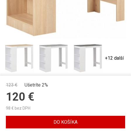
+12 další
123
€
Ušetríte 2%
120
€
98
€ bez DPH
DO KOŠÍKA