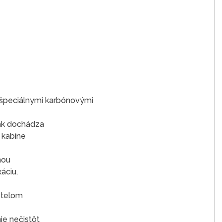
a špeciálnymi karbónovými
tak dochádza
 kabíne
nou
áciu,
e telom
ie nečistôt