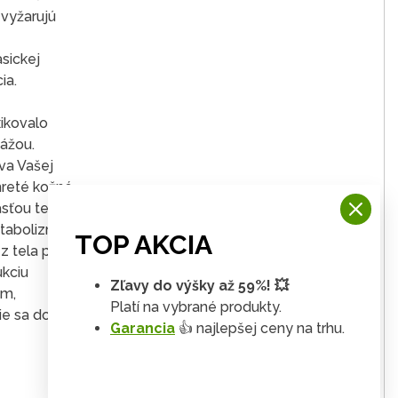
 vyžarujú
asickej
ia.
xikovalo
sážou.
va Vašej
mreté kožné
časťou termoregulačného
etabolizmu.
TOP AKCIA
 tela pri
ukciu
Zľavy do výšky až 59%! 💥
ým,
Platí na vybrané produkty.
ejšie sa dostáva k poraneným
Garancia
👍 najlepšej ceny na trhu.