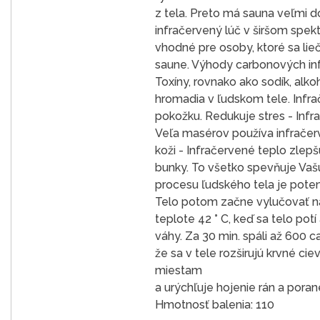
z tela. Preto má sauna veľmi 
infračervený lúč v širšom spek
vhodné pre osoby, ktoré sa lie
saune. Výhody carbonových infr
Toxíny, rovnako ako sodík, alko
hromadia v ľudskom tele. Infra
pokožku. Redukuje stres - Infr
Veľa masérov používa infračer
koži - Infračervené teplo zlep
bunky. To všetko spevňuje Vaš
procesu ľudského tela je pote
Telo potom začne vylučovať nad
teplote 42 ° C, keď sa telo pot
váhy. Za 30 min. spáli až 600 c
že sa v tele rozširujú krvné ci
miestam
a urýchľuje hojenie rán a pora
Hmotnosť balenia: 110