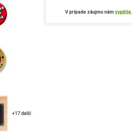
V prípade záujmu nám
vyplňte
+17 další