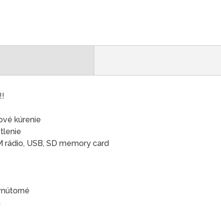
!!
ové kúrenie
tlenie
M rádio, USB, SD memory card
vnútorné
á