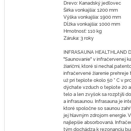
Drevo: Kanadský jedľovec
Šírka vonkajšia: 1200 mm
Výška vonkajšia: 1900 mm
Dĺžka vonkajšia: 1000 mm
Hmotnosť: 110 kg
Záruka: 3 roky
INFRASAUNA HEALTHLAND 
"Saunovanie" v infračervenej k
žiaričmi, ktoré si nechal paten
infračervené žiarenie prehreje
už pri teplote okolo 50 ° C v 
dýchate vzduch o teplote 20 a
telo a len zvyšok sa rozptýli d
a infrasaunou. Infrasauna je in
ktoré spoločne so saunou zahŕň
jej hlavným zdrojom energie. V
najlepšie absorbovaná. Infrač
tým dochádza k rezonanciu bun