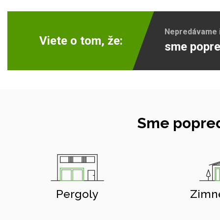
Nepredávame ib
Viete o tom, že:
sme popre
Sme popred
Pergoly
Zimn