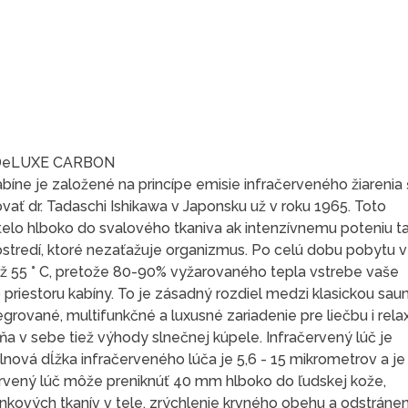
DeLUXE CARBON
abíne je založené na princípe emisie infračerveného žiareni
tovať dr. Tadaschi Ishikawa v Japonsku už v roku 1965. Toto
 telo hlboko do svalového tkaniva ak intenzívnemu poteniu 
prostredí, ktoré nezaťažuje organizmus. Po celú dobu pobytu v
ž 55 ° C, pretože 80-90% vyžarovaného tepla vstrebe vaše
o priestoru kabíny. To je zásadný rozdiel medzi klasickou sau
tegrované, multifunkčné a luxusné zariadenie pre liečbu i relax
a v sebe tiež výhody slnečnej kúpele. Infračervený lúč je
lnová dĺžka infračerveného lúča je 5,6 - 15 mikrometrov a j
ervený lúč môže preniknúť 40 mm hlboko do ľudskej kože,
kových tkanív v tele, zrýchlenie krvného obehu a odstránen