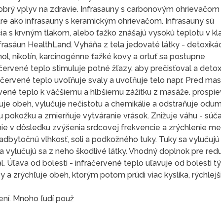
dobrý vplyv na zdravie. Infrasauny s carbonovým ohrievačom
tre ako infrasauny s keramickým ohrievačom. Infrasauny sú
čia s krvným tlakom, alebo ťažko znášajú vysokú teplotu v kl
asáun HealthLand. Vyháňa z tela jedovaté látky - detoxikác
hol, nikotín, karcinogénne ťažké kovy a ortuť sa postupne
červené teplo stimuluje potné žľazy, aby prečisťoval a deto
ačervené teplo uvoľňuje svaly a uvoľňuje telo napr. Pred ma
vené teplo k väčšiemu a hlbšiemu zážitku z masáže. prospie
šuje obeh, vylučuje nečistotu a chemikálie a odstraňuje odu
u pokožku a zmierňuje vytváranie vrások. Znižuje váhu - sú
nie v dôsledku zvýšenia srdcovej frekvencie a zrýchlenie m
bytočnú vlhkosť, soli a podkožného tuky. Tuky sa vylučujú z
í a vylučujú sa z neho škodlivé látky. Vhodný doplnok pre red
al. Úľava od bolesti - infračervené teplo uľavuje od bolesti t
evy a zrýchľuje obeh, ktorým potom prúdi viac kyslíka, rýchl
není. Mnoho ľudí použ