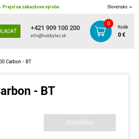
→
Prejsť na zákazkovú výrobu
Slovensko
0
+421 909 100 200
Košík
HĽADAŤ
0 €
info@hobbytec.sk
0 Carbon - BT
arbon - BT
DO KOŠÍKA