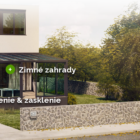
Sezónne zimné záhrady
+
Zimné zahrady
Hliníkové zimné záhrady
Posuvné zimné záhrady
Solárne zimné záhrady
enie & zasklenie