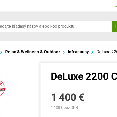
Relax & Wellness & Outdoor
Infrasauny
DeLuxe 220
DeLuxe 2200 C
1 400
€
1 138
€ bez DPH