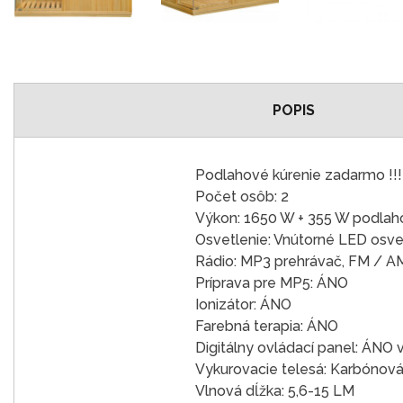
POPIS
Podlahové kúrenie zadarmo !!!
Počet osôb: 2
Výkon: 1650 W + 355 W podlah
Osvetlenie: Vnútorné LED osve
Rádio: MP3 prehrávač, FM / A
Príprava pre MP5: ÁNO
Ionizátor: ÁNO
Farebná terapia: ÁNO
Digitálny ovládací panel: ÁNO 
Vykurovacie telesá: Karbónov
Vlnová dĺžka: 5,6-15 LM