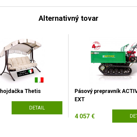
Alternativný tovar
hojdačka Thetis
Pásový prepravník ACTI
EXT
DETAIL
4 057 €
DE