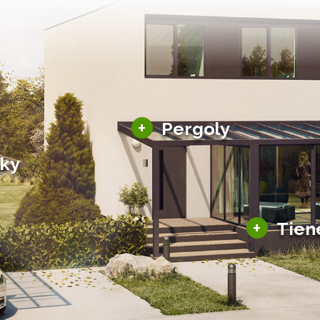
Hliníkové pergoly
+
Pergoly
Bioklimatické pergoly
šky
Altány a zastrešenie
šky
Solárne pergoly
ky pre auto
+
Tien
Tienenie
Zasklenie