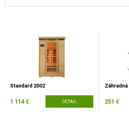
Standard 2002
Záhradná 
1 114 €
251 €
DETAIL