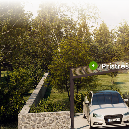
+
Prístre
Hliníkové prístre
Solárne prístreš