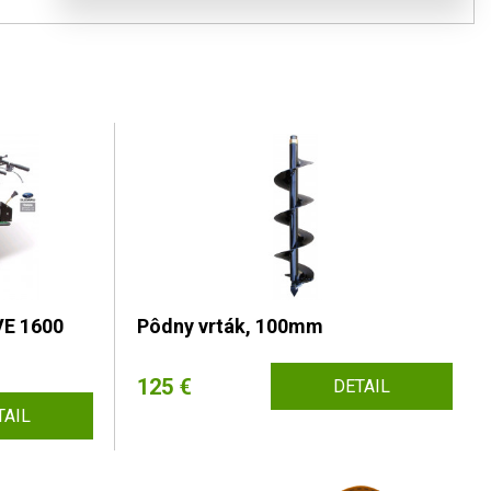
VE 1600
Pôdny vrták, 100mm
125 €
DETAIL
TAIL