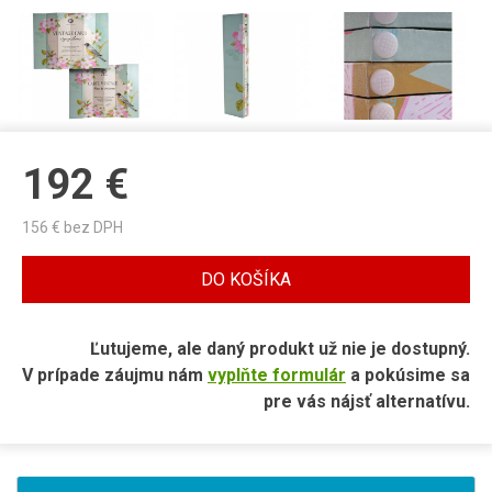
192
€
156
€ bez DPH
DO KOŠÍKA
Ľutujeme, ale daný produkt už nie je dostupný.
V prípade záujmu nám
vyplňte formulár
a pokúsime sa
pre vás nájsť alternatívu.