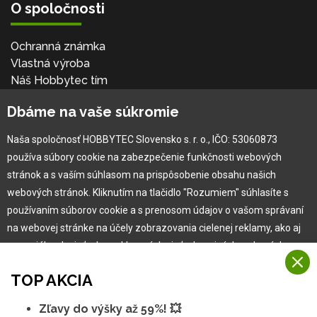
O spoločnosti
Ochranná známka
Vlastná výroba
Náš Hobbytec tím
Kontaktné údaje
Dbáme na vaše súkromie
Naša história
Kariéra
Naša spoločnosť HOBBYTEC Slovensko s. r. o., IČO: 53060873
používa súbory cookie na zabezpečenie funkčnosti webových
Pre zákazníka
stránok a s vaším súhlasom na prispôsobenie obsahu našich
webových stránok. Kliknutím na tlačidlo "Rozumiem" súhlasíte s
používaním súborov cookie a s prenosom údajov o vašom správaní
Garancia najlepšej ceny
na webovej stránke na účely zobrazovania cielenej reklamy, ako aj
Užívateľský manuál
na sociálnych sieťach a reklamných sieťach na iných webových
Obchodné podmienky
stránkach a meraniach.
Zákazník & partner
TOP AKCIA
Reklamácia
Viac informácií
Novinky
Zľavy do výšky až 59%! 💥