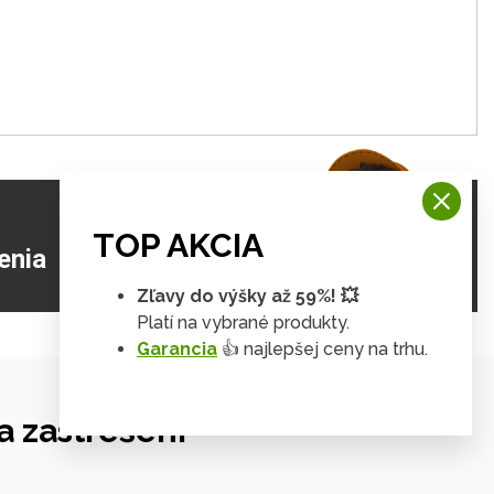
TOP AKCIA
ZJISTIŤ VIAC
enia
Zľavy do výšky až 59%! 💥
Platí na vybrané produkty.
Garancia
👍 najlepšej ceny na trhu.
 zastrešení