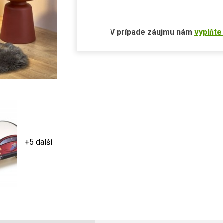
V prípade záujmu nám
vyplňte
+5 další