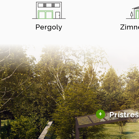
Pergoly
Zimn
+
Prístre
Hliníkové prístre
Solárne prístreš