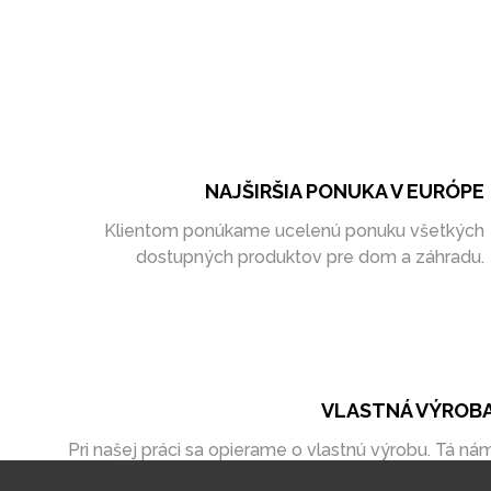
NAJŠIRŠIA PONUKA V EURÓPE
Klientom ponúkame ucelenú ponuku všetkých
dostupných produktov pre dom a záhradu.
VLASTNÁ VÝROB
Pri našej práci sa opierame o vlastnú výrobu. Tá ná
umožňuje vytvoriť zákazky úplne na mieru