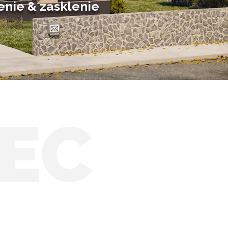
enie & zasklenie
EC