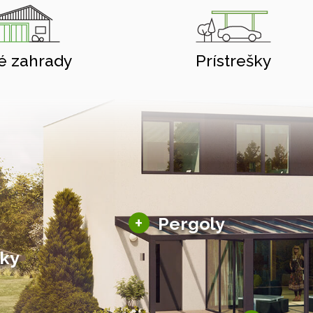
é zahrady
Prístrešky
Hliníkové pergoly
+
Pergoly
Bioklimatické pergoly
šky
Altány a zastrešenie
šky
Solárne pergoly
ky pre auto