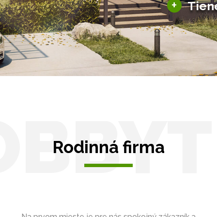
+
Tien
Tienenie
Zasklenie
OBBYT
Rodinná firma
Na prvom mieste je pre nás spokojný zákazník a