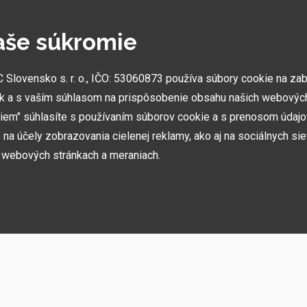
aše súkromie
NAJVÄČŠIE SHOWROOMY
lovensko s. r. o., IČO: 53060873 používa súbory cookie na za
Vytvorili sme najväčšie ukážkové centrá svojho druhu
k a s vaším súhlasom na prispôsobenie obsahu našich webových
v ČR a SK. Nájdete nás v Prahe a Prešove.
miem" súhlasíte s používaním súborov cookie a s prenosom údaj
na účely zobrazovania cielenej reklamy, ako aj na sociálnych sie
h webových stránkach a meraniach.
ií, akcií, noviniek
h používame niekoľko kategórií súborov cookie:
rebné na fungovanie stránky a funkcií, ktoré sa rozhodnete používať. Bez nich b
ste sa nemohli prihlásiť do svojho používateľského účtu.