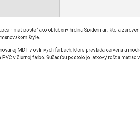
ca - mať posteľ ako obľúbený hrdina Spiderman, ktorá zároveň o
ermanovskom štýle.
novanej MDF v oslnivých farbách, ktoré prevláda červená a modrá
PVC v čiernej farbe. Súčasťou postele je latkový rošt a matrac 