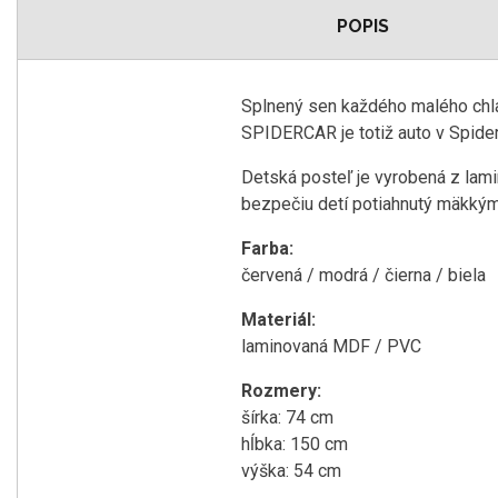
POPIS
Splnený sen každého malého chlap
SPIDERCAR je totiž auto v Spid
Detská posteľ je vyrobená z lami
bezpečiu detí potiahnutý mäkkým 
Farba:
červená / modrá / čierna / biela
Materiál:
laminovaná MDF / PVC
Rozmery:
šírka: 74 cm
hĺbka: 150 cm
výška: 54 cm