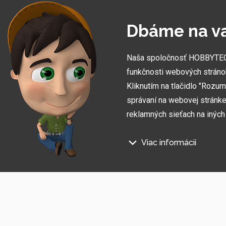
Dbáme na v
Naša spoločnosť HOBBYTEC S
funkčnosti webových stráno
Kliknutím na tlačidlo "Rozu
správaní na webovej stránke 
reklamných sieťach na inýc
Viac informácií
Prihláste sa na odber informác
Na našich webových stránkac
Súhlasím so
spracovaním osobných údajov
.
Technické súbory cookie
Tieto údaje sú nevyhnutne pot
stránka nefungovala, napr. by 