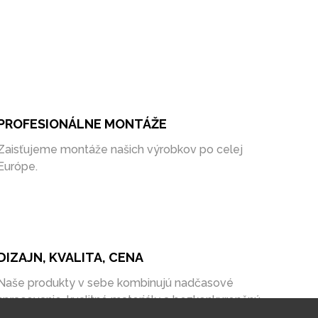
PROFESIONÁLNE MONTÁŽE
Zaisťujeme montáže našich výrobkov po celej
Európe.
DIZAJN, KVALITA, CENA
Naše produkty v sebe kombinujú nadčasové
spracovanie, kvalitné materiály a bezkonkurenčnú
cenu na trhu.