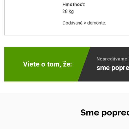
Hmotnosť:
28 kg
Dodávané v demonte.
Nepredávame ib
Viete o tom, že:
sme popre
Sme popred