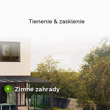
Tienenie & zasklenie
Sezónne zimné záhrady
+
Zimné zahrady
Hliníkové zimné záhrady
Posuvné zimné záhrady
Solárne zimné záhrady