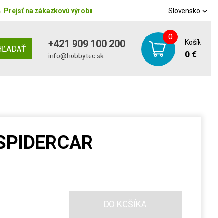
→
Prejsť na zákazkovú výrobu
Slovensko
0
+421 909 100 200
Košík
HĽADAŤ
0 €
info@hobbytec.sk
 SPIDERCAR
DO KOŠÍKA