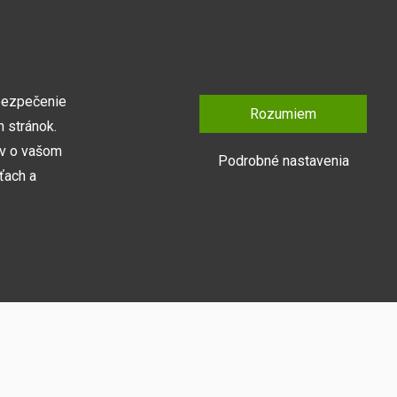
bezpečenie
Rozumiem
 stránok.
ov o vašom
Podrobné nastavenia
ťach a
Prihlásiť sa
y naša webová