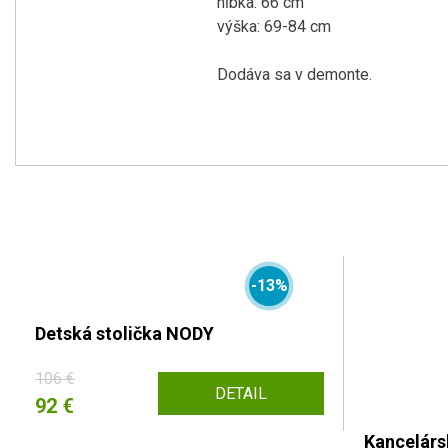
hĺbka: 66 cm
výška: 69-84 cm
Dodáva sa v demonte.
-13%
Detská stolička NODY
106 €
DETAIL
92 €
Kancelárs