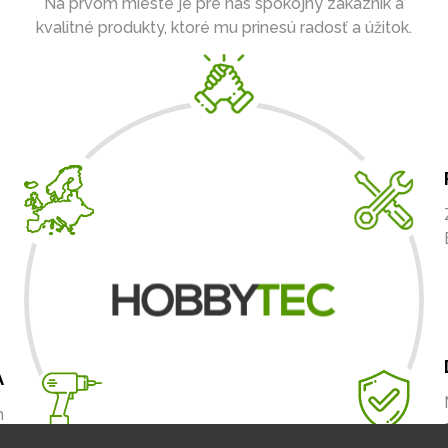
Na prvom mieste je pre nás spokojný zákazník a
kvalitné produkty, ktoré mu prinesú radosť a úžitok.
A
m
.