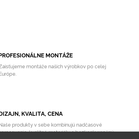
PROFESIONÁLNE MONTÁŽE
Zaisťujeme montáže našich výrobkov po celej
Európe.
DIZAJN, KVALITA, CENA
Naše produkty v sebe kombinujú nadčasové
spracovanie, kvalitné materiály a bezkonkurenčnú