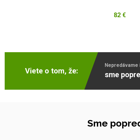
82 €
Nepredávame ib
Viete o tom, že:
sme popre
Sme popred