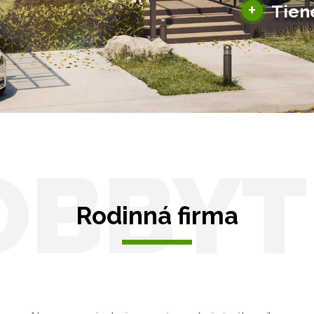
+
Tien
Tienenie
Zasklenie
OBBYT
Rodinná firma