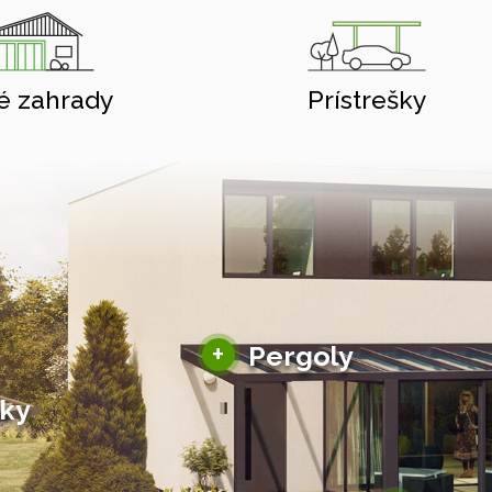
é zahrady
Prístrešky
Hliníkové pergoly
+
Pergoly
Bioklimatické pergoly
šky
Altány a zastrešenie
šky
Solárne pergoly
ky pre auto