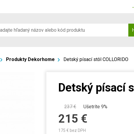
Produkty Dekorhome
Detský písací stôl COLLORIDO
Detský písací
237
€
Ušetríte 9%
215
€
175
€ bez DPH