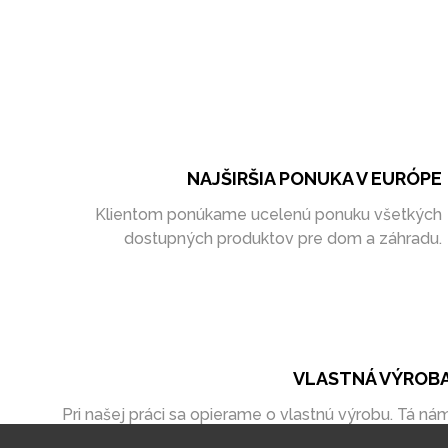
NAJŠIRŠIA PONUKA V EURÓPE
Klientom ponúkame ucelenú ponuku všetkých
dostupných produktov pre dom a záhradu.
VLASTNÁ VÝROB
Pri našej práci sa opierame o vlastnú výrobu. Tá ná
umožňuje vytvoriť zákazky úplne na mieru