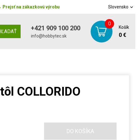
→
Prejsť na zákazkovú výrobu
Slovensko
0
+421 909 100 200
Košík
HĽADAŤ
0 €
info@hobbytec.sk
 stôl COLLORIDO
DO KOŠÍKA