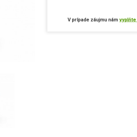
V prípade záujmu nám
vyplňte