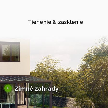
Tienenie & zasklenie
Sezónne zimné záhrady
+
Zimné zahrady
Hliníkové zimné záhrady
Posuvné zimné záhrady
Solárne zimné záhrady