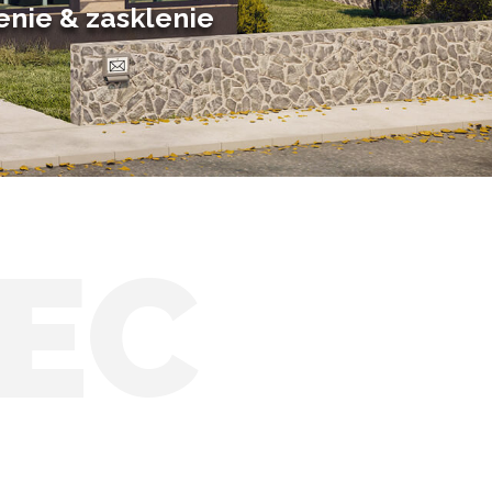
enie & zasklenie
EC