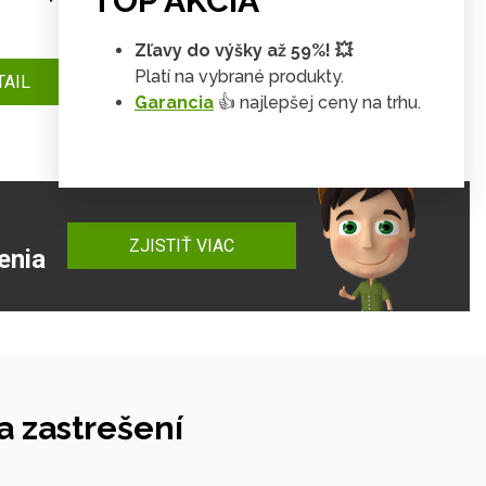
TOP AKCIA
89 €
Zľavy do výšky až 59%! 💥
DETAIL
81 €
Platí na vybrané produkty.
TAIL
Garancia
👍 najlepšej ceny na trhu.
ZJISTIŤ VIAC
enia
 zastrešení