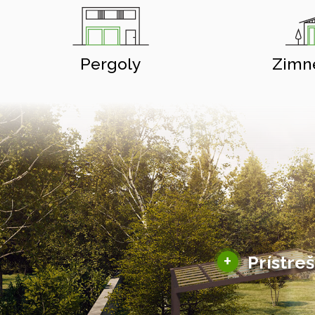
Pergoly
Zimn
+
Prístre
Hliníkové prístre
Solárne prístreš