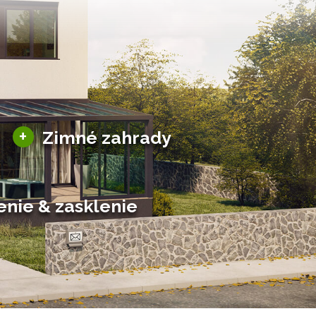
Sezónne zimné záhrady
+
Zimné zahrady
Hliníkové zimné záhrady
Posuvné zimné záhrady
Solárne zimné záhrady
enie & zasklenie