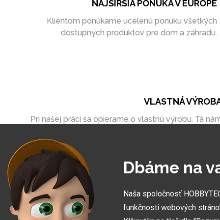
NAJŠIRŠIA PONUKA V EURÓPE
Klientom ponúkame ucelenú ponuku všetkých
dostupných produktov pre dom a záhradu.
VLASTNÁ VÝROB
Pri našej práci sa opierame o vlastnú výrobu. Tá ná
umožňuje vytvoriť zákazky úplne na mieru
Dbáme na v
Naša spoločnosť HOBBYTEC S
funkčnosti webových stráno