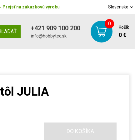
→
Prejsť na zákazkovú výrobu
Slovensko
0
+421 909 100 200
Košík
HĽADAŤ
0 €
info@hobbytec.sk
stôl JULIA
DO KOŠÍKA