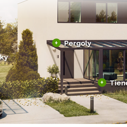
Hliníkové pergoly
+
Pergoly
Bioklimatické pergoly
šky
Altány a zastrešenie
šky
Solárne pergoly
ky pre auto
+
Tien
Tienenie
Zasklenie