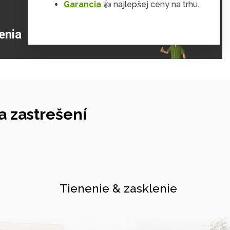
Garancia
👍 najlepšej ceny na trhu.
ZJISTIŤ VIAC
enia
 zastrešení
Tienenie & zasklenie