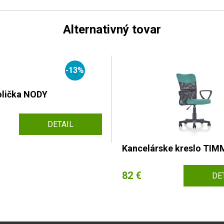
Alternativný tovar
-13%
olička NODY
DETAIL
Kancelárske kreslo TIM
82 €
DE