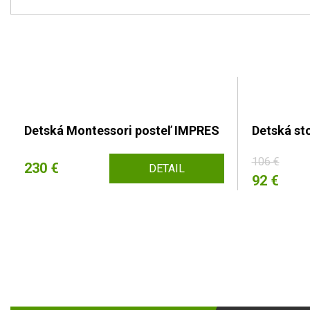
Detská Montessori posteľ IMPRES
Detská st
106 €
230 €
DETAIL
92 €