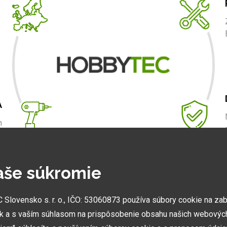
A
m
.
aše súkromie
NAJVÄČŠIE SHOWROOMY
lovensko s. r. o., IČO: 53060873 používa súbory cookie na za
Vytvorili sme najväčšie ukážkové centrá svojho druhu
k a s vaším súhlasom na prispôsobenie obsahu našich webových
v ČR a SK. Nájdete nás v Prahe a Prešove.