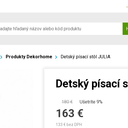
Produkty Dekorhome
Detský písací stôl JULIA
Detský písací 
180
€
Ušetríte 9%
163
€
133
€ bez DPH