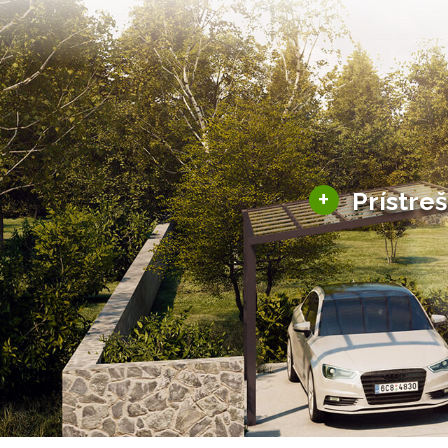
+
Prístre
Hliníkové prístre
Solárne prístreš