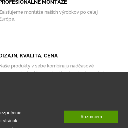
PROFESIONÁLNE MONTÁŽE
Zaisťujeme montáže našich výrobkov po celej
Európe.
DIZAJN, KVALITA, CENA
Naše produkty v sebe kombinujú nadčasové
spracovanie, kvalitné materiály a bezkonkurenčnú
cenu na trhu.
bezpečenie
Rozumiem
 stránok.