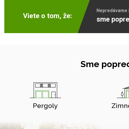
Nepredávame ib
Viete o tom, že:
sme popre
Sme popred
Pergoly
Zimn