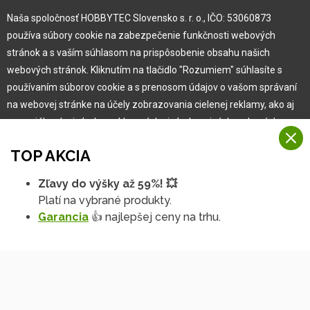
Naša spoločnosť HOBBYTEC Slovensko s. r. o., IČO: 53060873
Pre zákazníka
používa súbory cookie na zabezpečenie funkčnosti webových
stránok a s vaším súhlasom na prispôsobenie obsahu našich
Garancia najlepšej ceny
webových stránok. Kliknutím na tlačidlo "Rozumiem" súhlasíte s
Užívateľský manuál
používaním súborov cookie a s prenosom údajov o vašom správaní
Obchodné podmienky
na webovej stránke na účely zobrazovania cielenej reklamy, ako aj
Zákazník & partner
na sociálnych sieťach a reklamných sieťach na iných webových
Reklamácia
stránkach a meraniach.
Novinky
TOP AKCIA
Viac informácií
Zľavy do výšky až 59%! 💥
Na našich webových stránkach používame niekoľko kategórií
Platí na vybrané produkty.
Rozumiem
súborov cookie:
Garancia
👍 najlepšej ceny na trhu.
Technické súbory cookie
Podrobné nastavenia
Tieto údaje sú nevyhnutne potrebné na fungovanie stránky a funkcií,
ktoré sa rozhodnete používať. Bez nich by naša webová stránka
nefungovala, napr. by ste sa nemohli prihlásiť do svojho
používateľského účtu.