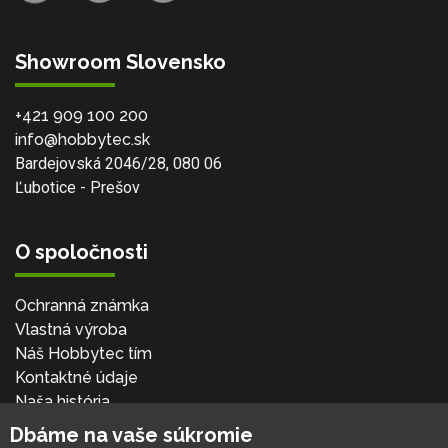
Showroom Slovensko
+421 909 100 200
info@hobbytec.sk
Bardejovská 2046/28, 080 06
Ľubotice - Prešov
O spoločnosti
Ochranná známka
Vlastná výroba
Náš Hobbytec tím
Kontaktné údaje
Naša história
Kariéra
Dbáme na vaše súkromie