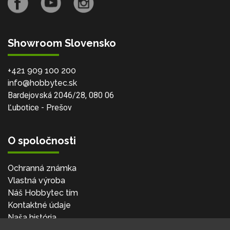
Showroom Slovensko
+421 909 100 200
info@hobbytec.sk
Bardejovská 2046/28, 080 06
Ľubotice - Prešov
O spoločnosti
Ochranná známka
Vlastná výroba
Náš Hobbytec tím
Kontaktné údaje
Naša história
Kariéra