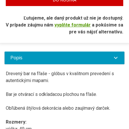
Ľutujeme, ale daný produkt už nie je dostupný.
V prípade záujmu nám
vyplňte formulár
a pokúsime sa
pre vás nájsť alternatívu.
Popis
Drevený bar na fľaše - glóbus v kvalitnom prevedení s
autentickými mapami.
Bar je otvárací s odkladacou plochou na fľaše.
Obľúbená štýlová dekorácia alebo zaujímavý darček.
Rozmery:
výška: 49 cm