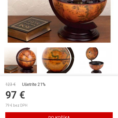
123
€
Ušetríte 21%
97
€
79
€ bez DPH
DO KOŠÍKA