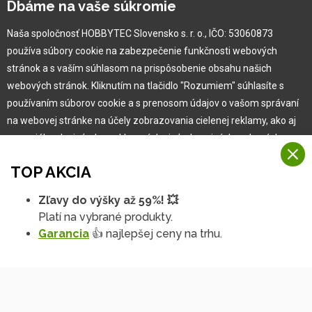
Dbáme na vaše súkromie
Naša spoločnosť HOBBYTEC Slovensko s. r. o., IČO: 53060873
Pre zákazníka
používa súbory cookie na zabezpečenie funkčnosti webových
stránok a s vaším súhlasom na prispôsobenie obsahu našich
Garancia najlepšej ceny
webových stránok. Kliknutím na tlačidlo "Rozumiem" súhlasíte s
Užívateľský manuál
používaním súborov cookie a s prenosom údajov o vašom správaní
Obchodné podmienky
na webovej stránke na účely zobrazovania cielenej reklamy, ako aj
Zákazník & partner
na sociálnych sieťach a reklamných sieťach na iných webových
Reklamácia
stránkach a meraniach.
Novinky
TOP AKCIA
Viac informácií
Zľavy do výšky až 59%! 💥
Na našich webových stránkach používame niekoľko kategórií
Platí na vybrané produkty.
Rozumiem
súborov cookie:
Garancia
👍 najlepšej ceny na trhu.
Technické súbory cookie
Podrobné nastavenia
Tieto údaje sú nevyhnutne potrebné na fungovanie stránky a funkcií,
ktoré sa rozhodnete používať. Bez nich by naša webová stránka
nefungovala, napr. by ste sa nemohli prihlásiť do svojho
používateľského účtu.