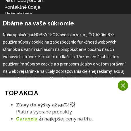
Náš Hobbytec tím
Kontaktné údaje
Naša história
Kariéra
Dbáme na vaše súkromie
Naša spoločnosť HOBBYTEC Slovensko s. r. o., IČO: 53060873
Pre zákazníka
používa súbory cookie na zabezpečenie funkčnosti webových
stránok a s vaším súhlasom na prispôsobenie obsahu našich
Garancia najlepšej ceny
webových stránok. Kliknutím na tlačidlo "Rozumiem" súhlasíte s
Užívateľský manuál
používaním súborov cookie a s prenosom údajov o vašom správaní
Obchodné podmienky
na webovej stránke na účely zobrazovania cielenej reklamy, ako aj
Zákazník & partner
na sociálnych sieťach a reklamných sieťach na iných webových
Reklamácia
stránkach a meraniach.
Novinky
TOP AKCIA
Viac informácií
Zľavy do výšky až 59%! 💥
Na našich webových stránkach používame niekoľko kategórií
Platí na vybrané produkty.
Rozumiem
súborov cookie:
Garancia
👍 najlepšej ceny na trhu.
Technické súbory cookie
Podrobné nastavenia