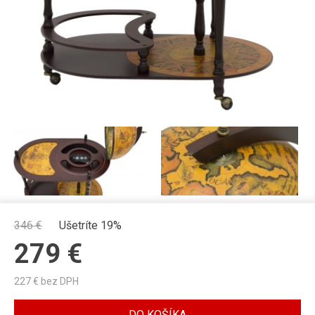
346
€
Ušetríte 19%
279
€
227
€ bez DPH
DO KOŠÍKA