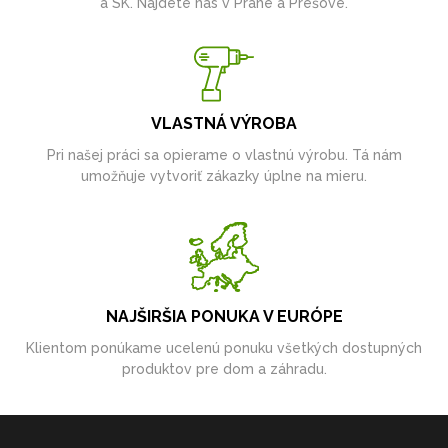
a SK. Nájdete nás v Prahe a Prešove.
VLASTNÁ VÝROBA
Pri našej práci sa opierame o vlastnú výrobu. Tá nám
umožňuje vytvoriť zákazky úplne na mieru.
NAJŠIRŠIA PONUKA V EURÓPE
Klientom ponúkame ucelenú ponuku všetkých dostupných
produktov pre dom a záhradu.