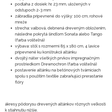
podlaha z dosiek: hr. 23 mm, uložených v
odstupoch 2-3 mm
zábradlia pripevnené do výšky: 100 cm, rohové
mreže
strecha: valbová, debnená dreveným obložením,
následne pokrytá šindľom Sonata alebo Tango
(farba voliteľná)
výbava: stôl s rozmermi 85 x 180 cm, 4 lavice
pripevnené ku konštrukcii altánku
dvojitý náter všetkých prvkov impregnačným
prostriedkom Drewnochron (farba voliteľná)
postavenie altánku na betónových tvárniciach
spolu s použitím textílie zabraňujúci prerastanie
flóry
ákresy pôdorysu drevených altánkov rôznych veľkosti
k stiahnutiu nižšie.