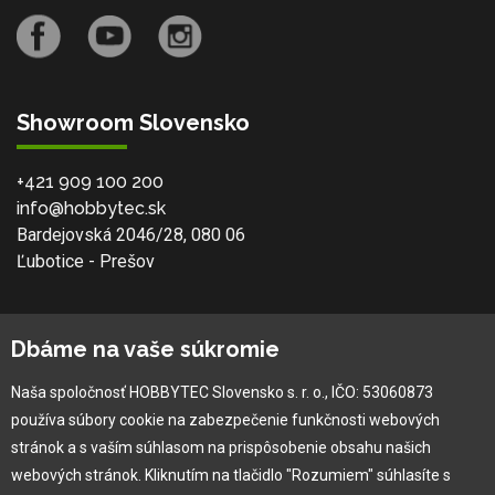
Showroom Slovensko
+421 909 100 200
info@hobbytec.sk
Bardejovská 2046/28, 080 06
Ľubotice - Prešov
O spoločnosti
Dbáme na vaše súkromie
Ochranná známka
Naša spoločnosť HOBBYTEC Slovensko s. r. o., IČO: 53060873
Vlastná výroba
používa súbory cookie na zabezpečenie funkčnosti webových
Náš Hobbytec tím
stránok a s vaším súhlasom na prispôsobenie obsahu našich
Kontaktné údaje
webových stránok. Kliknutím na tlačidlo "Rozumiem" súhlasíte s