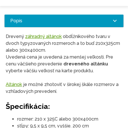
Popis
Drevený
záhradný altánok
obdĺžnikového tvaru v
dvoch typyzovaných rozmeroch a to buď 210x325cm
alebo 300x400cm.
Uvedená cena je uvedená za menšej veľkosti. Pre
cenu väčšieho prevedenie
dreveného altánku
vyberte väčšiu veľkosť na karte produktu.
Altánok
je možné zhotoviť v širokej škále rozmerov a
vzhľadových prevedení.
Špecifikácia:
rozmer: 210 x 325C alebo 300x400cm
stĺpy: 9,5 x 9,5 cm, vyššie. 200 cm