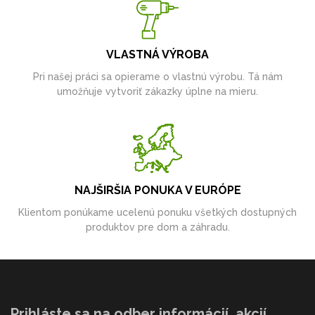
VLASTNÁ VÝROBA
Pri našej práci sa opierame o vlastnú výrobu. Tá nám
umožňuje vytvoriť zákazky úplne na mieru.
NAJŠIRŠIA PONUKA V EURÓPE
Klientom ponúkame ucelenú ponuku všetkých dostupných
produktov pre dom a záhradu.
Prihláste sa na odber informácií, akcií,