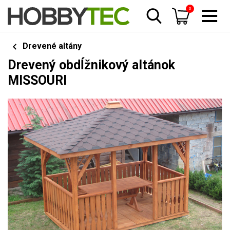
0
Drevené altány
Drevený obdĺžnikový altánok
MISSOURI