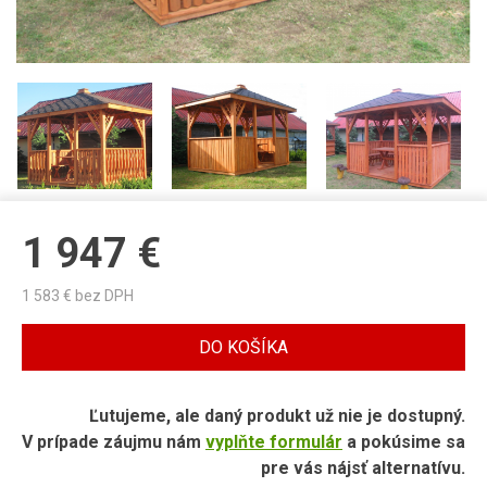
1 947
€
1 583
€ bez DPH
DO KOŠÍKA
Ľutujeme, ale daný produkt už nie je dostupný.
V prípade záujmu nám
vyplňte formulár
a pokúsime sa
pre vás nájsť alternatívu.