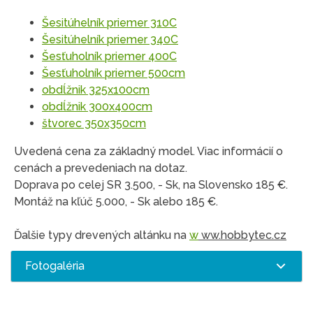
Šesitúhelník priemer 310C
Šesitúhelník priemer 340C
Šesťuholník priemer 400C
Šesťuholník priemer 500cm
obdĺžnik 325x100cm
obdĺžnik 300x400cm
štvorec 350x350cm
Uvedená cena za základný model. Viac informácií o
cenách a prevedeniach na dotaz.
Doprava po celej SR 3.500, - Sk, na Slovensko 185 €.
Montáž na kľúč 5.000, - Sk alebo 185 €.
Ďalšie typy drevených altánku na
w
ww.hobbytec.cz
Fotogaléria