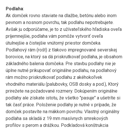
Podlaha
:
Ak domček rovno staviate na dlažbe, betónu alebo inom
pevnom a nosnom povrchu, tak podlahu nepotrebujete.
Avšak ju odporúčame, je to z užívateľského hľadiska oveľa
príjemnejšie, podlaha vám pomôže vytvoriť oveľa
útulnejšie a čistejšie vnútorný priestor domčeka.
Podlahový rám (rošt) z tlakovo impregnované severskej
borovice, na ktorý sa dá priskrutkovať podlaha, je obsahom
základného balenia domčeka. Pre stavbu podlahy nie je
úplne nutné prikupovať originálne podlahu, na podlahový
rám možno priskrutkovať podlahu z akéhokoľvek
vhodného materiálu (palubovky, OSB dosky a pod.), Ktorý
prirežete na požadované rozmery. Dokúpením originálne
podlahy ale získate istotu, že všetko "pasuje" a ušetríte si
tak časť práce. Položenie podlahy je nutné v prípade, že
domček postavíte na mäkkom povrchu. Vlastný originálny
podlaha sa skladá z 19 mm masívnych smrekových
profilov s perom a drážkou. Podkladová konštrukcia