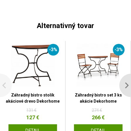
Alternativný tovar
-3%
-3%
Záhradný bistro stolík
Záhradný bistro set 3 ks
akáciové drevo Dekorhome
akácie Dekorhome
131 €
274 €
127 €
266 €
DETAIL
DETAIL