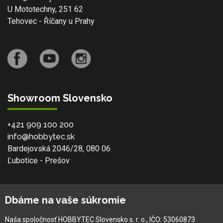
U Mototechny, 251 62
Tehovec - Říčany u Prahy
Showroom Slovensko
+421 909 100 200
info@hobbytec.sk
Bardejovská 2046/28, 080 06
Ľubotice - Prešov
O spoločnosti
Dbáme na vaše súkromie
Ochranná známka
Naša spoločnosť HOBBYTEC Slovensko s. r. o., IČO: 53060873