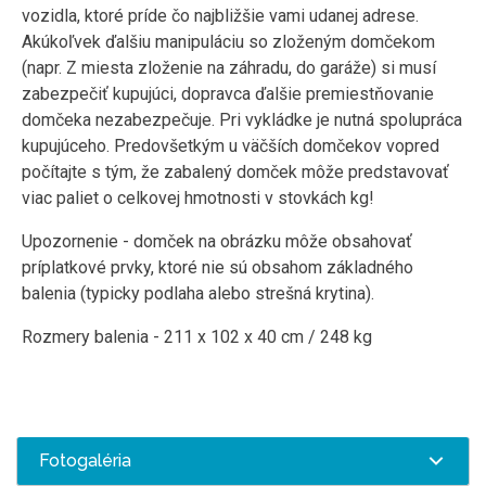
vozidla, ktoré príde čo najbližšie vami udanej adrese.
Akúkoľvek ďalšiu manipuláciu so zloženým domčekom
(napr. Z miesta zloženie na záhradu, do garáže) si musí
zabezpečiť kupujúci, dopravca ďalšie premiestňovanie
domčeka nezabezpečuje. Pri vykládke je nutná spolupráca
kupujúceho. Predovšetkým u väčších domčekov vopred
počítajte s tým, že zabalený domček môže predstavovať
viac paliet o celkovej hmotnosti v stovkách kg!
Upozornenie - domček na obrázku môže obsahovať
príplatkové prvky, ktoré nie sú obsahom základného
balenia (typicky podlaha alebo strešná krytina).
Rozmery balenia - 211 x 102 x 40 cm / 248 kg
Fotogaléria