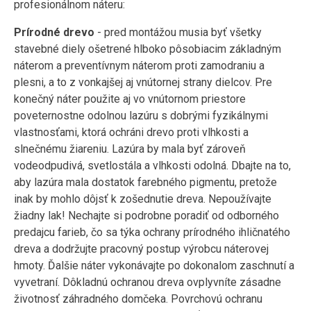
profesionálnom náteru:
Prírodné drevo
- pred montážou musia byť všetky
stavebné diely ošetrené hlboko pôsobiacim základným
náterom a preventívnym náterom proti zamodraniu a
plesni, a to z vonkajšej aj vnútornej strany dielcov. Pre
konečný náter použite aj vo vnútornom priestore
poveternostne odolnou lazúru s dobrými fyzikálnymi
vlastnosťami, ktorá ochráni drevo proti vlhkosti a
slnečnému žiareniu. Lazúra by mala byť zároveň
vodeodpudivá, svetlostála a vlhkosti odolná. Dbajte na to,
aby lazúra mala dostatok farebného pigmentu, pretože
inak by mohlo dôjsť k zošednutie dreva. Nepoužívajte
žiadny lak! Nechajte si podrobne poradiť od odborného
predajcu farieb, čo sa týka ochrany prírodného ihličnatého
dreva a dodržujte pracovný postup výrobcu náterovej
hmoty. Ďalšie náter vykonávajte po dokonalom zaschnutí a
vyvetraní. Dôkladnú ochranou dreva ovplyvníte zásadne
životnosť záhradného domčeka. Povrchovú ochranu