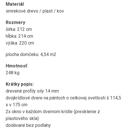
Materiál
:
smrekové drevo / plast / kov
Rozmery
:
šírka: 212 cm
hĺbka: 214 cm
výška: 220 cm
plocha domčeku: 4,54 m2
Hmotnosť
:
248 kg
Krátky popis:
drevené profily sily 14 mm
dvojkrídlové dvere na pántoch o celkovej svetlosti š 114,5
x v 175 cm
2x okno v každom dvernom krídle (presklenie z
plastového skla)
dodávané bez podlahy