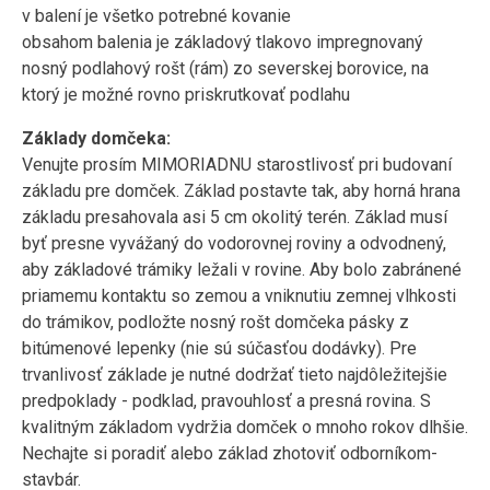
v balení je všetko potrebné kovanie
obsahom balenia je základový tlakovo impregnovaný
nosný podlahový rošt (rám) zo severskej borovice, na
ktorý je možné rovno priskrutkovať podlahu
Základy domčeka:
Venujte prosím MIMORIADNU starostlivosť pri budovaní
základu pre domček. Základ postavte tak, aby horná hrana
základu presahovala asi 5 cm okolitý terén. Základ musí
byť presne vyvážaný do vodorovnej roviny a odvodnený,
aby základové trámiky ležali v rovine. Aby bolo zabránené
priamemu kontaktu so zemou a vniknutiu zemnej vlhkosti
do trámikov, podložte nosný rošt domčeka pásky z
bitúmenové lepenky (nie sú súčasťou dodávky). Pre
trvanlivosť základe je nutné dodržať tieto najdôležitejšie
predpoklady - podklad, pravouhlosť a presná rovina. S
kvalitným základom vydržia domček o mnoho rokov dlhšie.
Nechajte si poradiť alebo základ zhotoviť odborníkom-
stavbár.