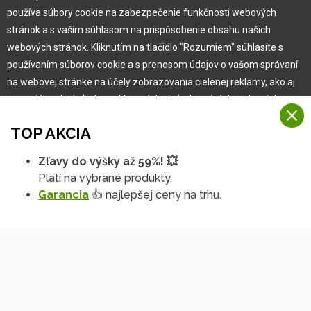
Vlastná výroba
používa súbory cookie na zabezpečenie funkčnosti webových
Náš Hobbytec tím
stránok a s vaším súhlasom na prispôsobenie obsahu našich
Kontaktné údaje
webových stránok. Kliknutím na tlačidlo "Rozumiem" súhlasíte s
Naša história
používaním súborov cookie a s prenosom údajov o vašom správaní
Kariéra
na webovej stránke na účely zobrazovania cielenej reklamy, ako aj
na sociálnych sieťach a reklamných sieťach na iných webových
stránkach a meraniach.
Pre zákazníka
TOP AKCIA
Viac informácií
Garancia najlepšej ceny
Zľavy do výšky až 59%! 💥
Na našich webových stránkach používame niekoľko kategórií
Užívateľský manuál
Platí na vybrané produkty.
Rozumiem
súborov cookie:
Obchodné podmienky
Garancia
👍 najlepšej ceny na trhu.
Zákazník & partner
Technické súbory cookie
Podrobné nastavenia
Reklamácia
Tieto údaje sú nevyhnutne potrebné na fungovanie stránky a funkcií,
ktoré sa rozhodnete používať. Bez nich by naša webová stránka
Novinky
nefungovala, napr. by ste sa nemohli prihlásiť do svojho
používateľského účtu.
Funkčné súbory cookie
Tieto súbory cookie nám umožňujú zapamätať si vaše základné voľby