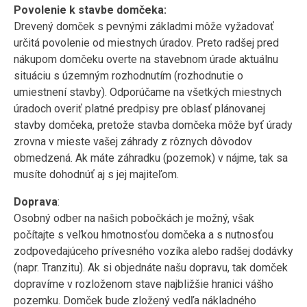
Povolenie k stavbe domčeka:
Drevený domček s pevnými základmi môže vyžadovať
určitá povolenie od miestnych úradov. Preto radšej pred
nákupom domčeku overte na stavebnom úrade aktuálnu
situáciu s územným rozhodnutím (rozhodnutie o
umiestnení stavby). Odporúčame na všetkých miestnych
úradoch overiť platné predpisy pre oblasť plánovanej
stavby domčeka, pretože stavba domčeka môže byť úrady
zrovna v mieste vašej záhrady z rôznych dôvodov
obmedzená. Ak máte záhradku (pozemok) v nájme, tak sa
musíte dohodnúť aj s jej majiteľom.
Doprava
:
Osobný odber na našich pobočkách je možný, však
počítajte s veľkou hmotnosťou domčeka a s nutnosťou
zodpovedajúceho prívesného vozíka alebo radšej dodávky
(napr. Tranzitu). Ak si objednáte našu dopravu, tak domček
dopravíme v rozloženom stave najbližšie hranici vášho
pozemku. Domček bude zložený vedľa nákladného