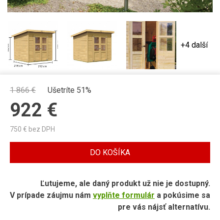
+4 další
1 866
€
Ušetríte 51%
922
€
750
€ bez DPH
DO KOŠÍKA
Ľutujeme, ale daný produkt už nie je dostupný.
V prípade záujmu nám
vyplňte formulár
a pokúsime sa
pre vás nájsť alternatívu.