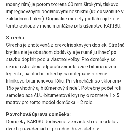
(nosný rám) je potom tvorená 60 mm širokými, tlakovo
impregnovanými podlahovými nosníkmi (už obsiahnuté v
základnom balení). Originálne modely podláh nájdete v
tomto eshope v menu montážne príslušenstvo KARIBU.
Strecha
:
Strecha je zhotovená z drevotrieskových dosiek. Strešná
krytina nie je obsahom dodávky a je nutné ju ihneď po
stavbe doplniť podľa vlastnej voľby. Pre domčeky so
šikmou strechou odporučí samolepiace bitúmenovou
lepenku, na plochej strechy samolepiace strešné
hliníkovo-bitúmenovou fóliu. Pri strechách so sklonom>
15o je vhodný aj bitúmenový šindeľ. Potrebný počet rolí
samolepiaca ALU-bitumentové krytiny o rozmere 1 x 5
metrov pre tento model domčeka = 2 role.
Povrchová úprava domčeka:
Domčeky KARIBU dodávame v závislosti od modelu v
dvoch prevedeniach - prírodné drevo alebo v