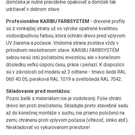
domčeka je nutné pravidelne opakovať a domček tak
udržiavať v dobrom stave.
Profesionálne KARIBU FARBSYSTEM
- drevené profily
sú z vonkajšej strany už vo výrobe opatrené kvalitnou
vodoodpudivou farbou, ktorá ochráni drevo pred vplyvom
UV žiarenia a počasie. Vnútorná strana zostáva vždy v
prírodnom neošetrenom stave. KARIBU FARBSYSTÉM
sebou nesú istú počiatočnú investíciu, ale v konečnom
dôsledku veľkú úsporu času, práce i peňazí. K dispozícii
sú v závislosti od modelu až 3 odtiene - tmavo šedá RAL
060 40 05, piesková RAL 1019 a svetlošedá RAL 7042.
Skladovanie pred montážou:
Pozor, balík s materiálom nie je vodotesný. Folie chráni
drevo len proti znečisteniu. Skladujte preto stavebné sadu
až do konečnej montáže v suchu, nie priamo položenú na
zemi, chránenú proti vplyvom počasia (vlhkosť, slnko atď.).
Neskladovať vo vykurovanom priestore!