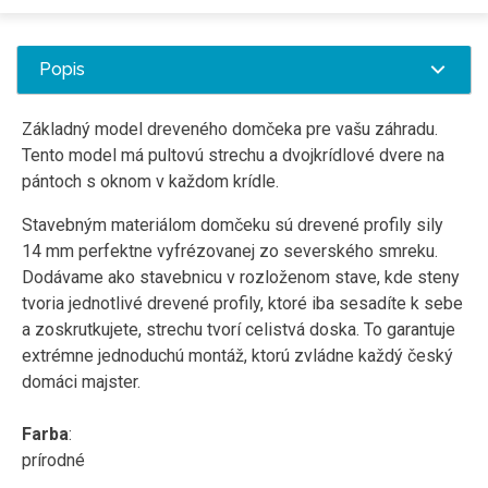
Popis
Základný model dreveného domčeka pre vašu záhradu.
Tento model má pultovú strechu a dvojkrídlové dvere na
pántoch s oknom v každom krídle.
Stavebným materiálom domčeku sú drevené profily sily
14 mm perfektne vyfrézovanej zo severského smreku.
Dodávame ako stavebnicu v rozloženom stave, kde steny
tvoria jednotlivé drevené profily, ktoré iba sesadíte k sebe
a zoskrutkujete, strechu tvorí celistvá doska. To garantuje
extrémne jednoduchú montáž, ktorú zvládne každý český
domáci majster.
Farba
:
prírodné