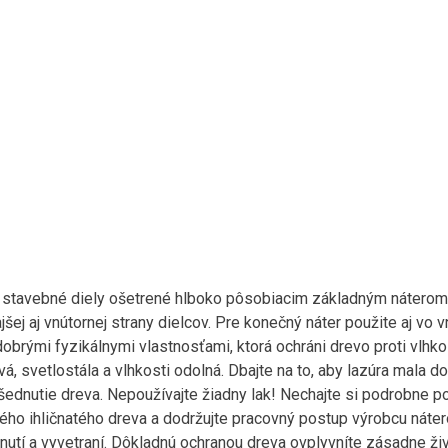
stavebné diely ošetrené hlboko pôsobiacim základným náterom (
jšej aj vnútornej strany dielcov. Pre konečný náter použite aj vo 
obrými fyzikálnymi vlastnosťami, ktorá ochráni drevo proti vlhko
, svetlostála a vlhkosti odolná. Dbajte na to, aby lazúra mala 
šednutie dreva. Nepoužívajte žiadny lak! Nechajte si podrobne p
ného ihličnatého dreva a dodržujte pracovný postup výrobcu náter
utí a vyvetraní. Dôkladnú ochranou dreva ovplyvníte zásadne ž