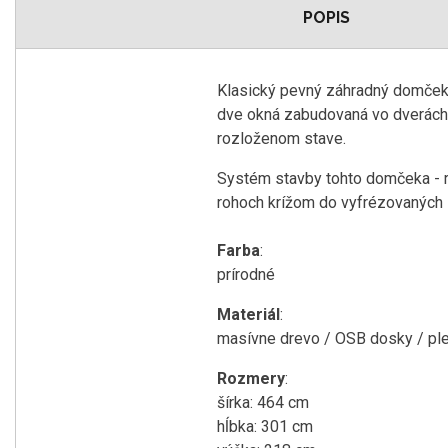
POPIS
Klasický pevný záhradný domče
dve okná zabudovaná vo dverách 
rozloženom stave.
Systém stavby tohto domčeka - r
rohoch krížom do vyfrézovaných
Farba
:
prírodné
Materiál
:
masívne drevo / OSB dosky / ple
Rozmery
:
šírka: 464 cm
hĺbka: 301 cm