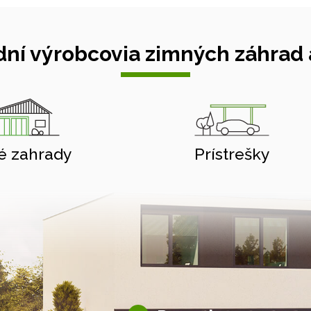
ní výrobcovia zimných záhrad a
é zahrady
Prístrešky
Hliníkové pergoly