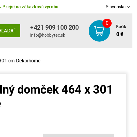
→
Prejsť na zákazkovú výrobu
Slovensko
0
+421 909 100 200
Košík
HĽADAŤ
0 €
info@hobbytec.sk
 301 cm Dekorhome
dný domček 464 x 301
e