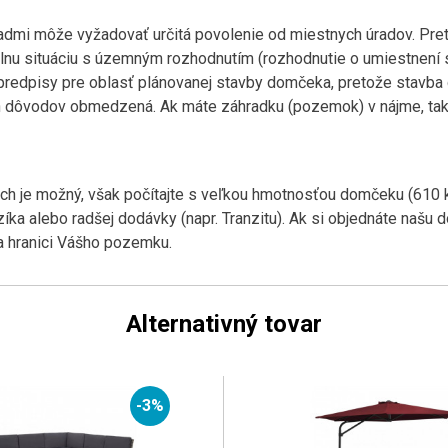
dmi môže vyžadovať určitá povolenie od miestnych úradov. Pr
lnu situáciu s územným rozhodnutím (rozhodnutie o umiestnení
 predpisy pre oblasť plánovanej stavby domčeka, pretože stavb
h dôvodov obmedzená. Ak máte záhradku (pozemok) v nájme, tak 
h je možný, však počítajte s veľkou hmotnosťou domčeku (610 k
a alebo radšej dodávky (napr. Tranzitu). Ak si objednáte našu 
a hranici Vášho pozemku.
Alternativný tovar
-3%