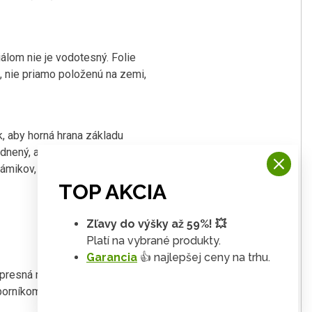
álom nie je vodotesný. Folie
, nie priamo položenú na zemi,
, aby horná hrana základu
odnený, aby základové trámiky
rámikov, podložte trámiky pásiky
TOP AKCIA
Zľavy do výšky až 59%! 💥
Platí na vybrané produkty.
Garancia
👍 najlepšej ceny na trhu.
 presná rovina. S kvalitným
borníkom-stavbár.