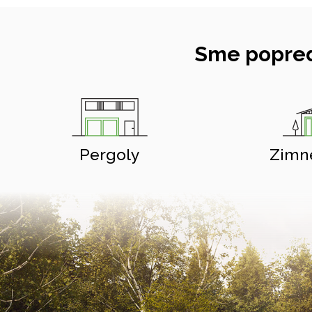
Sme popred
Pergoly
Zimn