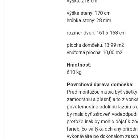
výška: 218 cm
výška steny: 170 cm
hrúbka steny: 28 mm
rozmer dverí: 161 x 168 cm
plocha domčeku: 13,99 m2
vnútorná plocha: 10,00 m2
Hmotnosť
:
610 kg
Povrchová úprava domčeka:
Pred montážou musia byť všetky 
zamodraniu a plesni) a to z vonka
poveternostne odolnou lazúru s d
by mala byť zároveň vodeodpudivá
pretože inak by mohlo dôjsť k zo
farieb, čo sa týka ochrany prírod
vykonávajte po dokonalom zaschn