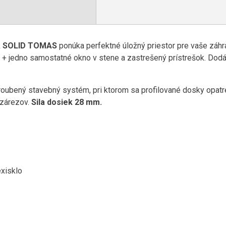
k
SOLID TOMAS
ponúka perfektné úložný priestor pre vaše záh
+ jedno samostatné okno v stene a zastrešený prístrešok. Dod
oubený stavebný systém, pri ktorom sa profilované dosky opatr
 zárezov.
Sila dosiek 28 mm.
xisklo