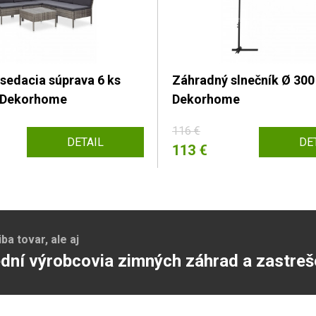
sedacia súprava 6 ks
Záhradný slnečník Ø 30
n Dekorhome
Dekorhome
116 €
DETAIL
DE
113 €
a tovar, ale aj
dní výrobcovia zimných záhrad a zastreš