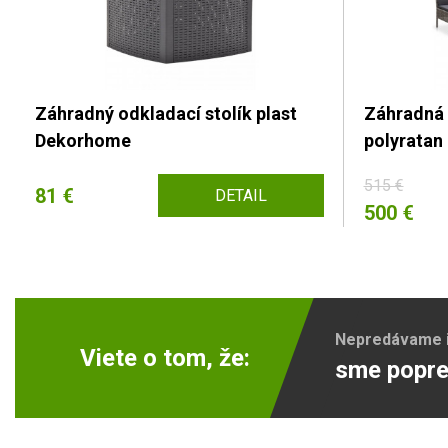
Záhradný odkladací stolík plast
Záhradná 
Dekorhome
polyrata
515 €
81 €
DETAIL
500 €
Nepredávame ib
Viete o tom, že:
sme popre