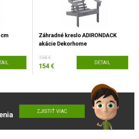
0 cm
Záhradné kreslo ADIRONDACK
akácie Dekorhome
158 €
TAIL
DETAIL
154 €
ZJISTIŤ VIAC
enia