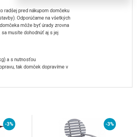
eto radšej pred nákupom domčeku
 stavby). Odporúčame na všetkých
a domčeka môže byť úrady zrovna
sa musíte dohodnúť aj s jej
g) a s nutnosťou
dopravu, tak domček dopravíme v
-3%
-3%