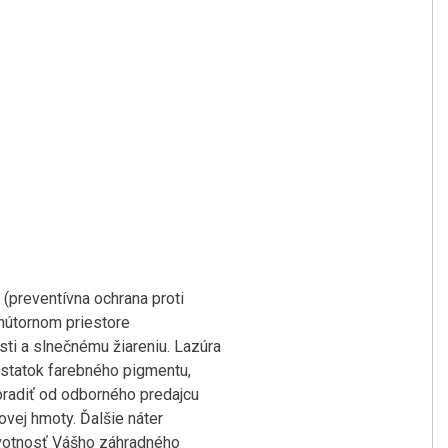
preventívna ochrana proti
vnútornom priestore
sti a slnečnému žiareniu. Lazúra
dostatok farebného pigmentu,
oradiť od odborného predajcu
ovej hmoty. Ďalšie náter
ivotnosť Vášho záhradného