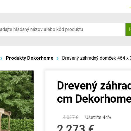
Produkty Dekorhome
Drevený záhradný domček 464 x
Drevený záhra
cm Dekorhom
4 037
€
Ušetríte 44%
2 273
€