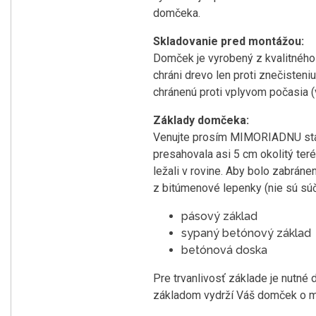
domčeka.
Skladovanie pred montážou:
Domček je vyrobený z kvalitného 
chráni drevo len proti znečisten
chránenú proti vplyvom počasia (
Základy domčeka:
Venujte prosím MIMORIADNU staro
presahovala asi 5 cm okolitý ter
ležali v rovine. Aby bolo zabrán
z bitúmenové lepenky (nie sú sú
pásový základ
sypaný betónový základ
betónová doska
Pre trvanlivosť základe je nutné 
základom vydrží Váš domček o mn