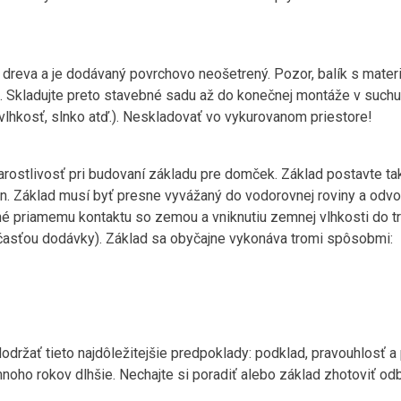
dreva a je dodávaný povrchovo neošetrený. Pozor, balík s materi
iu. Skladujte preto stavebné sadu až do konečnej montáže v suchu
vlhkosť, slnko atď.). Neskladovať vo vykurovanom priestore!
stlivosť pri budovaní základu pre domček. Základ postavte tak
én. Základ musí byť presne vyvážaný do vodorovnej roviny a odv
ené priamemu kontaktu so zemou a vniknutiu zemnej vlhkosti do t
časťou dodávky). Základ sa obyčajne vykonáva tromi spôsobmi:
dodržať tieto najdôležitejšie predpoklady: podklad, pravouhlosť a
oho rokov dlhšie. Nechajte si poradiť alebo základ zhotoviť od