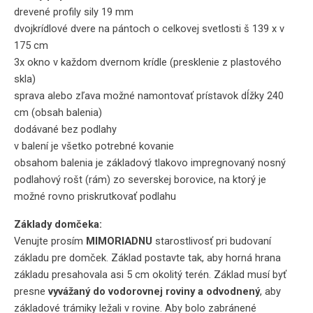
drevené profily sily 19 mm
dvojkrídlové dvere na pántoch o celkovej svetlosti š 139 x v
175 cm
3x okno v každom dvernom krídle (presklenie z plastového
skla)
sprava alebo zľava možné namontovať prístavok dĺžky 240
cm (obsah balenia)
dodávané bez podlahy
v balení je všetko potrebné kovanie
obsahom balenia je základový tlakovo impregnovaný nosný
podlahový rošt (rám) zo severskej borovice, na ktorý je
možné rovno priskrutkovať podlahu
Základy domčeka:
Venujte prosím
MIMORIADNU
starostlivosť pri budovaní
základu pre domček. Základ postavte tak, aby horná hrana
základu presahovala asi 5 cm okolitý terén. Základ musí byť
presne
vyvážaný do vodorovnej roviny a odvodnený
, aby
základové trámiky ležali v rovine. Aby bolo zabránené