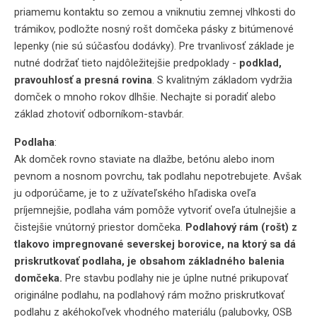
priamemu kontaktu so zemou a vniknutiu zemnej vlhkosti do
trámikov, podložte nosný rošt domčeka pásky z bitúmenové
lepenky (nie sú súčasťou dodávky). Pre trvanlivosť základe je
nutné dodržať tieto najdôležitejšie predpoklady -
podklad,
pravouhlosť a presná rovina
. S kvalitným základom vydržia
domček o mnoho rokov dlhšie. Nechajte si poradiť alebo
základ zhotoviť odborníkom-stavbár.
Podlaha
:
Ak domček rovno staviate na dlažbe, betónu alebo inom
pevnom a nosnom povrchu, tak podlahu nepotrebujete. Avšak
ju odporúčame, je to z užívateľského hľadiska oveľa
príjemnejšie, podlaha vám pomôže vytvoriť oveľa útulnejšie a
čistejšie vnútorný priestor domčeka.
Podlahový rám (rošt) z
tlakovo impregnované severskej borovice, na ktorý sa dá
priskrutkovať podlaha, je obsahom základného balenia
domčeka.
Pre stavbu podlahy nie je úplne nutné prikupovať
originálne podlahu, na podlahový rám možno priskrutkovať
podlahu z akéhokoľvek vhodného materiálu (palubovky, OSB