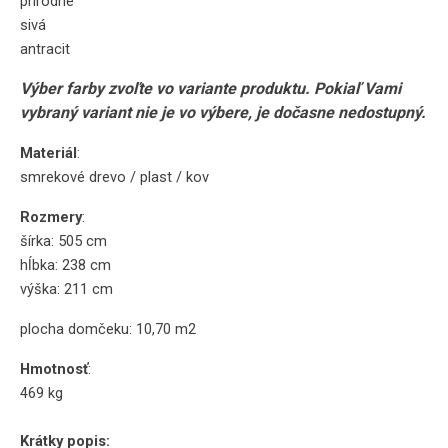
prírodné
sivá
antracit
Výber farby zvoľte vo variante produktu. Pokiaľ Vami
vybraný variant nie je vo výbere, je dočasne nedostupný.
Materiál
:
smrekové drevo / plast / kov
Rozmery
:
šírka: 505 cm
hĺbka: 238 cm
výška: 211 cm
plocha domčeku: 10,70 m2
Hmotnosť
:
469 kg
Krátky popis: