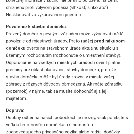
konečnej montáže v suchu, nie priamo položenú na zemi,
chránenú proti vplyvom počasia (vlhkosť, slnko atď.).
Neskladovať vo vykurovanom priestore!
Povolenie k stavbe domčeka:
Drevený domček s pevnými základmi môže vyžadovať určitá
povolenie od miestnych úradov. Preto radšej
pred nákupom
domčeku
overte na stavebnom úrade aktuálnu situáciu s
územným rozhodnutím (rozhodnutie o umiestnení stavby).
Odporúčame na všetkých miestnych úradoch overiť platné
predpisy pre oblasť plánovanej stavby domčeka, pretože
stavba domčeka môže byť úrady zrovna v mieste vašej
záhrady z rôznych dôvodov obmedzená. Ak máte záhradku
(pozemok) v nájme, tak sa musíte dohodnúť aj s jej
majiteľom.
Doprava
:
Osobný odber na našich pobočkách je možný, však počítajte s
veľkou hmotnosťou domčeka a s nutnosťou
zodpovedajúceho prívesného vozíka alebo radšej dodávky