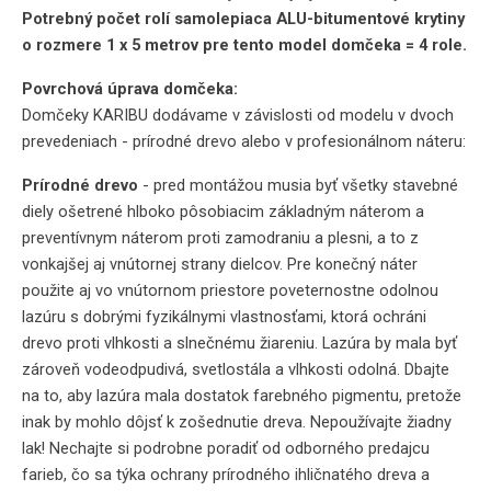
Potrebný počet rolí samolepiaca ALU-bitumentové krytiny
o rozmere 1 x 5 metrov pre tento model domčeka = 4 role.
Povrchová úprava domčeka:
Domčeky KARIBU dodávame v závislosti od modelu v dvoch
prevedeniach - prírodné drevo alebo v profesionálnom náteru:
Prírodné drevo
- pred montážou musia byť všetky stavebné
diely ošetrené hlboko pôsobiacim základným náterom a
preventívnym náterom proti zamodraniu a plesni, a to z
vonkajšej aj vnútornej strany dielcov. Pre konečný náter
použite aj vo vnútornom priestore poveternostne odolnou
lazúru s dobrými fyzikálnymi vlastnosťami, ktorá ochráni
drevo proti vlhkosti a slnečnému žiareniu. Lazúra by mala byť
zároveň vodeodpudivá, svetlostála a vlhkosti odolná. Dbajte
na to, aby lazúra mala dostatok farebného pigmentu, pretože
inak by mohlo dôjsť k zošednutie dreva. Nepoužívajte žiadny
lak! Nechajte si podrobne poradiť od odborného predajcu
farieb, čo sa týka ochrany prírodného ihličnatého dreva a