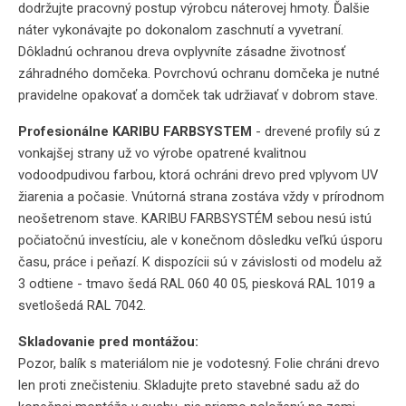
dodržujte pracovný postup výrobcu náterovej hmoty. Ďalšie
náter vykonávajte po dokonalom zaschnutí a vyvetraní.
Dôkladnú ochranou dreva ovplyvníte zásadne životnosť
záhradného domčeka. Povrchovú ochranu domčeka je nutné
pravidelne opakovať a domček tak udržiavať v dobrom stave.
Profesionálne KARIBU FARBSYSTEM
- drevené profily sú z
vonkajšej strany už vo výrobe opatrené kvalitnou
vodoodpudivou farbou, ktorá ochráni drevo pred vplyvom UV
žiarenia a počasie. Vnútorná strana zostáva vždy v prírodnom
neošetrenom stave. KARIBU FARBSYSTÉM sebou nesú istú
počiatočnú investíciu, ale v konečnom dôsledku veľkú úsporu
času, práce i peňazí. K dispozícii sú v závislosti od modelu až
3 odtiene - tmavo šedá RAL 060 40 05, piesková RAL 1019 a
svetlošedá RAL 7042.
Skladovanie pred montážou:
Pozor, balík s materiálom nie je vodotesný. Folie chráni drevo
len proti znečisteniu. Skladujte preto stavebné sadu až do