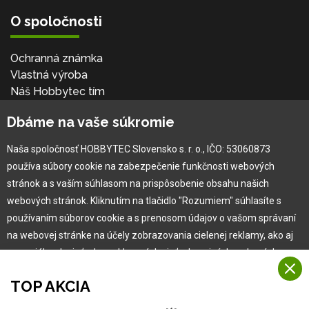
O spoločnosti
Ochranná známka
Vlastná výroba
Náš Hobbytec tím
Kontaktné údaje
Dbáme na vaše súkromie
Naša história
Kariéra
Naša spoločnosť HOBBYTEC Slovensko s. r. o., IČO: 53060873
používa súbory cookie na zabezpečenie funkčnosti webových
Pre zákazníka
stránok a s vaším súhlasom na prispôsobenie obsahu našich
webových stránok. Kliknutím na tlačidlo "Rozumiem" súhlasíte s
používaním súborov cookie a s prenosom údajov o vašom správaní
Garancia najlepšej ceny
na webovej stránke na účely zobrazovania cielenej reklamy, ako aj
Užívateľský manuál
na sociálnych sieťach a reklamných sieťach na iných webových
Obchodné podmienky
stránkach a meraniach.
Zákazník & partner
TOP AKCIA
Reklamácia
Viac informácií
Novinky