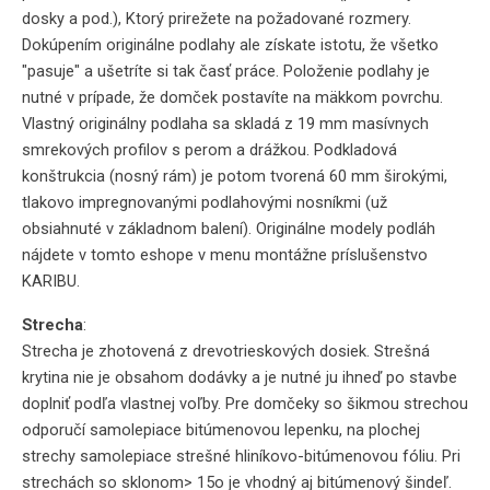
dosky a pod.), Ktorý prirežete na požadované rozmery.
Dokúpením originálne podlahy ale získate istotu, že všetko
"pasuje" a ušetríte si tak časť práce. Položenie podlahy je
nutné v prípade, že domček postavíte na mäkkom povrchu.
Vlastný originálny podlaha sa skladá z 19 mm masívnych
smrekových profilov s perom a drážkou. Podkladová
konštrukcia (nosný rám) je potom tvorená 60 mm širokými,
tlakovo impregnovanými podlahovými nosníkmi (už
obsiahnuté v základnom balení). Originálne modely podláh
nájdete v tomto eshope v menu montážne príslušenstvo
KARIBU.
Strecha
:
Strecha je zhotovená z drevotrieskových dosiek. Strešná
krytina nie je obsahom dodávky a je nutné ju ihneď po stavbe
doplniť podľa vlastnej voľby. Pre domčeky so šikmou strechou
odporučí samolepiace bitúmenovou lepenku, na plochej
strechy samolepiace strešné hliníkovo-bitúmenovou fóliu. Pri
strechách so sklonom> 15o je vhodný aj bitúmenový šindeľ.