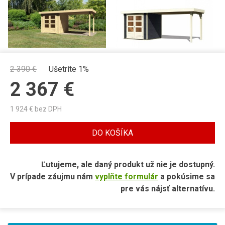
2 390
€
Ušetríte 1%
2 367
€
1 924
€ bez DPH
DO KOŠÍKA
Ľutujeme, ale daný produkt už nie je dostupný.
V prípade záujmu nám
vyplňte formulár
a pokúsime sa
pre vás nájsť alternatívu.