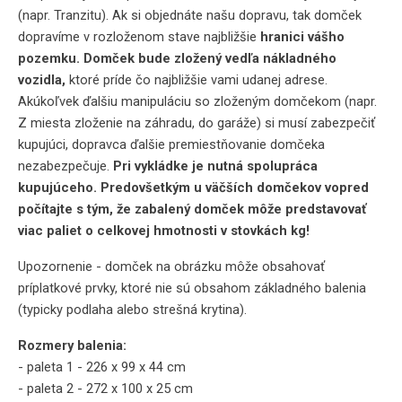
(napr. Tranzitu). Ak si objednáte našu dopravu, tak domček
dopravíme v rozloženom stave najbližšie
hranici vášho
pozemku. Domček bude zložený vedľa nákladného
vozidla,
ktoré príde čo najbližšie vami udanej adrese.
Akúkoľvek ďalšiu manipuláciu so zloženým domčekom (napr.
Z miesta zloženie na záhradu, do garáže) si musí zabezpečiť
kupujúci, dopravca ďalšie premiestňovanie domčeka
nezabezpečuje.
Pri vykládke je nutná spolupráca
kupujúceho. Predovšetkým u väčších domčekov vopred
počítajte s tým, že zabalený domček môže predstavovať
viac paliet o celkovej hmotnosti v stovkách kg!
Upozornenie - domček na obrázku môže obsahovať
príplatkové prvky, ktoré nie sú obsahom základného balenia
(typicky podlaha alebo strešná krytina).
Rozmery balenia:
- paleta 1 - 226 x 99 x 44 cm
- paleta 2 - 272 x 100 x 25 cm