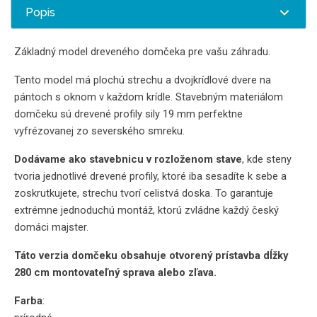
Popis
Základný model dreveného domčeka pre vašu záhradu.
Tento model má plochú strechu a dvojkrídlové dvere na
pántoch s oknom v každom krídle. Stavebným materiálom
domčeku sú drevené profily sily 19 mm perfektne
vyfrézovanej zo severského smreku.
Dodávame ako stavebnicu v rozloženom stave
, kde steny
tvoria jednotlivé drevené profily, ktoré iba sesadíte k sebe a
zoskrutkujete, strechu tvorí celistvá doska. To garantuje
extrémne jednoduchú montáž, ktorú zvládne každý český
domáci majster.
Táto verzia domčeku obsahuje otvorený prístavba dĺžky
280 cm montovateľný sprava alebo zľava.
Farba
: