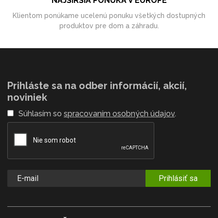
NAJŠIRŠIA PONUKA V EURÓPE
Klientom ponúkame ucelenú ponuku všetkých dostupných
produktov pre dom a záhradu.
Prihláste sa na odber informácií, akcií,
noviniek
Súhlasím so
spracovaním osobných údajov
.
Prihlásiť sa