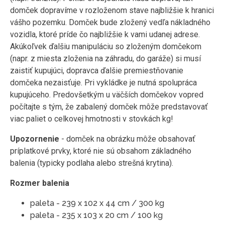
domček dopravíme v rozloženom stave najbližšie k hranici
vášho pozemku. Domček bude zložený vedľa nákladného
vozidla, ktoré príde čo najbližšie k vami udanej adrese.
Akúkoľvek ďalšiu manipuláciu so zloženým domčekom
(napr. z miesta zloženia na záhradu, do garáže) si musí
zaistiť kupujúci, dopravca ďalšie premiestňovanie
domčeka nezaisťuje. Pri vykládke je nutná spolupráca
kupujúceho. Predovšetkým u väčších domčekov vopred
počítajte s tým, že zabalený domček môže predstavovať
viac paliet o celkovej hmotnosti v stovkách kg!
Upozornenie
- domček na obrázku môže obsahovať
príplatkové prvky, ktoré nie sú obsahom základného
balenia (typicky podlaha alebo strešná krytina).
Rozmer balenia
paleta - 239 x 102 x 44 cm / 300 kg
paleta - 235 x 103 x 20 cm / 100 kg