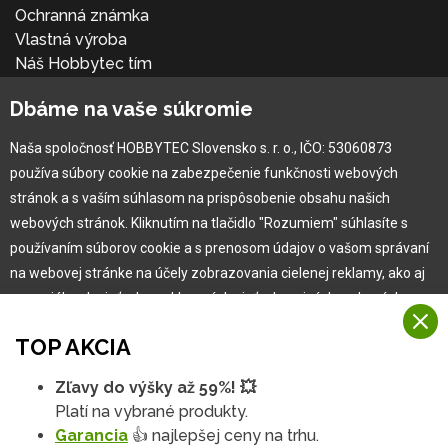
Ochranná známka
Vlastná výroba
Náš Hobbytec tím
Kontaktné údaje
Dbáme na vaše súkromie
Naša história
Kariéra
Naša spoločnosť HOBBYTEC Slovensko s. r. o., IČO: 53060873
používa súbory cookie na zabezpečenie funkčnosti webových
Pre zákazníka
stránok a s vaším súhlasom na prispôsobenie obsahu našich
webových stránok. Kliknutím na tlačidlo "Rozumiem" súhlasíte s
používaním súborov cookie a s prenosom údajov o vašom správaní
Garancia najlepšej ceny
na webovej stránke na účely zobrazovania cielenej reklamy, ako aj
Užívateľský manuál
na sociálnych sieťach a reklamných sieťach na iných webových
Obchodné podmienky
stránkach a meraniach.
Zákazník & partner
TOP AKCIA
Reklamácia
Viac informácií
Novinky
Zľavy do výšky až 59%! 💥
Na našich webových stránkach používame niekoľko kategórií
Platí na vybrané produkty.
Rozumiem
súborov cookie:
Garancia
👍 najlepšej ceny na trhu.