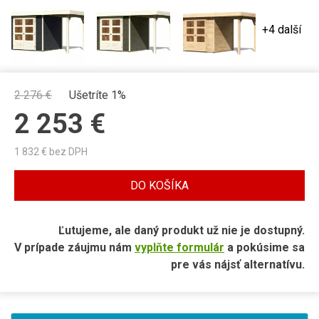
+4 další
2 276
€
Ušetríte 1%
2 253
€
1 832
€ bez DPH
DO KOŠÍKA
Ľutujeme, ale daný produkt už nie je dostupný.
V prípade záujmu nám
vyplňte formulár
a pokúsime sa
pre vás nájsť alternatívu.