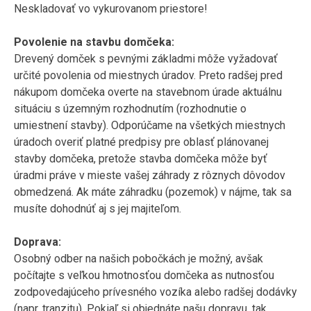
Neskladovať vo vykurovanom priestore!
Povolenie na stavbu domčeka:
Drevený domček s pevnými základmi môže vyžadovať
určité povolenia od miestnych úradov. Preto radšej pred
nákupom domčeka overte na stavebnom úrade aktuálnu
situáciu s územným rozhodnutím (rozhodnutie o
umiestnení stavby). Odporúčame na všetkých miestnych
úradoch overiť platné predpisy pre oblasť plánovanej
stavby domčeka, pretože stavba domčeka môže byť
úradmi práve v mieste vašej záhrady z rôznych dôvodov
obmedzená. Ak máte záhradku (pozemok) v nájme, tak sa
musíte dohodnúť aj s jej majiteľom.
Doprava:
Osobný odber na našich pobočkách je možný, avšak
počítajte s veľkou hmotnosťou domčeka as nutnosťou
zodpovedajúceho prívesného vozíka alebo radšej dodávky
(napr. tranzitu). Pokiaľ si objednáte našu dopravu, tak