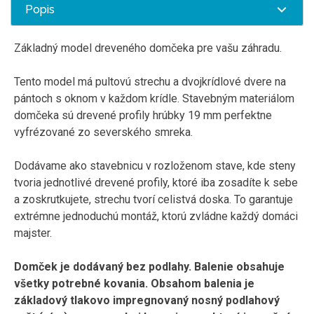
Popis
Základný model dreveného domčeka pre vašu záhradu.
Tento model má pultovú strechu a dvojkrídlové dvere na
pántoch s oknom v každom krídle. Stavebným materiálom
domčeka sú drevené profily hrúbky 19 mm perfektne
vyfrézované zo severského smreka.
Dodávame ako stavebnicu v rozloženom stave, kde steny
tvoria jednotlivé drevené profily, ktoré iba zosadíte k sebe
a zoskrutkujete, strechu tvorí celistvá doska. To garantuje
extrémne jednoduchú montáž, ktorú zvládne každý domáci
majster.
Domček je dodávaný bez podlahy. Balenie obsahuje
všetky potrebné kovania. Obsahom balenia je
základový tlakovo impregnovaný nosný podlahový