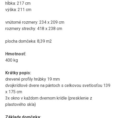
hĺbka: 217 cm
výška: 211 cm
vnútorné rozmery: 234 x 209 cm
rozmery strechy: 418 x 238 cm
plocha domčeka: 8,39 m2
Hmotnosť:
400 kg
Krátky popis:
drevené profily hrúbky 19 mm
dvojkrídlové dvere na pántoch s celkovou svetlosťou 139
x 175 cm
3x okno v každom dvernom krídle (presklenie z
plastového skla)
Základy domčeka: