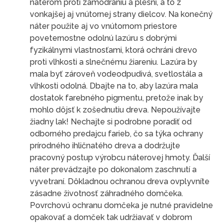
náterom proti zamodraniu a plesni, a to z
vonkajšej aj vnútornej strany dielcov. Na konečný
náter použite aj vo vnútornom priestore
poveternostne odolnú lazúru s dobrými
fyzikálnymi vlastnosťami, ktorá ochráni drevo
proti vlhkosti a slnečnému žiareniu. Lazúra by
mala byť zároveň vodeodpudivá, svetlostála a
vlhkosti odolná. Dbajte na to, aby lazúra mala
dostatok farebného pigmentu, pretože inak by
mohlo dôjsť k zošednutiu dreva. Nepoužívajte
žiadny lak! Nechajte si podrobne poradiť od
odborného predajcu farieb, čo sa týka ochrany
prírodného ihličnatého dreva a dodržujte
pracovný postup výrobcu náterovej hmoty. Ďalší
náter prevádzajte po dokonalom zaschnutí a
vyvetraní. Dôkladnou ochranou dreva ovplyvníte
zásadne životnosť záhradného domčeka.
Povrchovú ochranu domčeka je nutné pravidelne
opakovať a domček tak udržiavať v dobrom