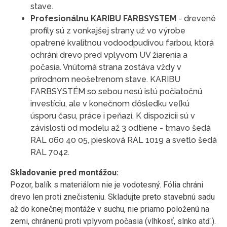
stave.
Profesionálnu KARIBU FARBSYSTEM
- drevené
profily sú z vonkajšej strany už vo výrobe
opatrené kvalitnou vodoodpudivou farbou, ktorá
ochráni drevo pred vplyvom UV žiarenia a
počasia. Vnútorná strana zostáva vždy v
prírodnom neošetrenom stave. KARIBU
FARBSYSTÉM so sebou nesú istú počiatočnú
investíciu, ale v konečnom dôsledku veľkú
úsporu času, práce i peňazí. K dispozícii sú v
závislosti od modelu až 3 odtiene - tmavo šedá
RAL 060 40 05, piesková RAL 1019 a svetlo šedá
RAL 7042.
Skladovanie pred montážou:
Pozor, balík s materiálom nie je vodotesný. Fólia chráni
drevo len proti znečisteniu. Skladujte preto stavebnú sadu
až do konečnej montáže v suchu, nie priamo položenú na
zemi, chránenú proti vplyvom počasia (vlhkosť, slnko atď.).