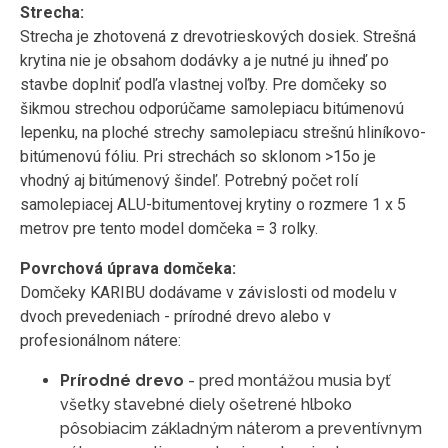
Strecha:
Strecha je zhotovená z drevotrieskových dosiek. Strešná
krytina nie je obsahom dodávky a je nutné ju ihneď po
stavbe doplniť podľa vlastnej voľby. Pre domčeky so
šikmou strechou odporúčame samolepiacu bitúmenovú
lepenku, na ploché strechy samolepiacu strešnú hliníkovo-
bitúmenovú fóliu. Pri strechách so sklonom >15o je
vhodný aj bitúmenový šindeľ. Potrebný počet rolí
samolepiacej ALU-bitumentovej krytiny o rozmere 1 x 5
metrov pre tento model domčeka = 3 rolky.
Povrchová úprava domčeka:
Domčeky KARIBU dodávame v závislosti od modelu v
dvoch prevedeniach - prírodné drevo alebo v
profesionálnom nátere:
Prírodné drevo
- pred montážou musia byť
všetky stavebné diely ošetrené hlboko
pôsobiacim základným náterom a preventívnym