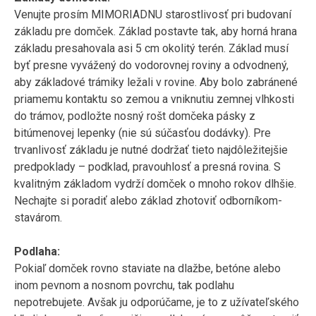
Venujte prosím MIMORIADNU starostlivosť pri budovaní
základu pre domček. Základ postavte tak, aby horná hrana
základu presahovala asi 5 cm okolitý terén. Základ musí
byť presne vyvážený do vodorovnej roviny a odvodnený,
aby základové trámiky ležali v rovine. Aby bolo zabránené
priamemu kontaktu so zemou a vniknutiu zemnej vlhkosti
do trámov, podložte nosný rošt domčeka pásky z
bitúmenovej lepenky (nie sú súčasťou dodávky). Pre
trvanlivosť základu je nutné dodržať tieto najdôležitejšie
predpoklady – podklad, pravouhlosť a presná rovina. S
kvalitným základom vydrží domček o mnoho rokov dlhšie.
Nechajte si poradiť alebo základ zhotoviť odborníkom-
stavárom.
Podlaha:
Pokiaľ domček rovno staviate na dlažbe, betóne alebo
inom pevnom a nosnom povrchu, tak podlahu
nepotrebujete. Avšak ju odporúčame, je to z užívateľského