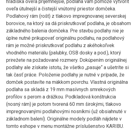
hľadiska oveľa príjemnejšie, podlaha vám pomôže vytvoriť
oveľa útulnejší a čistejší vnútorný priestor domčeka.
Podlahový rám (rošt) z tlakovo impregnovanej severskej
borovice, na ktorý sa dá priskrutkovať podlaha, je obsahom
základného balenia domčeka. Pre stavbu podlahy nie je
úplne nutné prikupovať originálnu podlahu, na podlahový
rám je možné priskrutkovať podlahu z akéhokoľvek
vhodného materiálu (palubky, OSB dosky a pod.), ktorý
prirežete na požadované rozmery. Dokúpením originálnej
podlahy ale získate istotu, že všetko „pasuje“ a ušetríte si
tak časť práce. Položenie podlahy je nutné v prípade, že
domček postavíte na mäkkom povrchu. Vlastná originálna
podlaha sa skladá z 19 mm masívnych smrekových
profilov s perom a drážkou. Podkladová konštrukcia
(nosný rám) je potom tvorená 60 mm širokými, tlakovo
impregnovanými podlahovými nosníkmi (už obsiahnuté v
základnom balení). Originálne modely podláh nájdete v
tomto eshope v menu montážne príslušenstvo KARIBU.