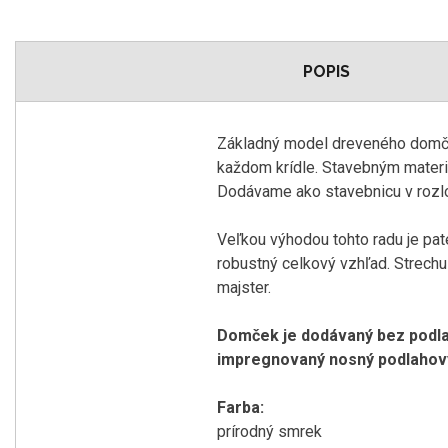
POPIS
Základný model dreveného domček
každom krídle. Stavebným mater
Dodávame ako stavebnicu v rozl
Veľkou výhodou tohto radu je pate
robustný celkový vzhľad. Strechu
majster.
Domček je dodávaný bez podlah
impregnovaný nosný podlahový 
Farba:
prírodný smrek