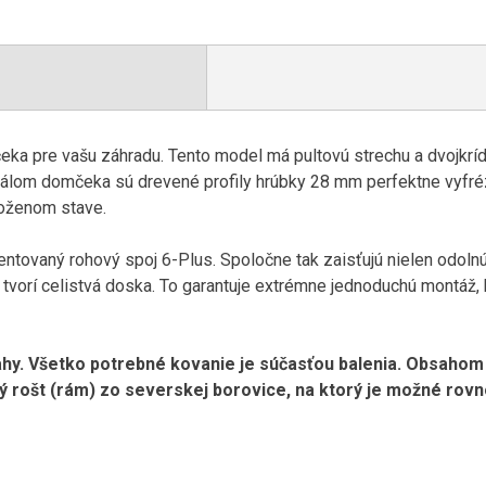
a pre vašu záhradu. Tento model má pultovú strechu a dvojkrí
iálom domčeka sú drevené profily hrúbky 28 mm perfektne vyfr
oženom stave.
ntovaný rohový spoj 6-Plus. Spoločne tak zaisťujú nielen odolnú 
 tvorí celistvá doska. To garantuje extrémne jednoduchú montáž,
y. Všetko potrebné kovanie je súčasťou balenia. Obsahom 
rošt (rám) zo severskej borovice, na ktorý je možné rovn