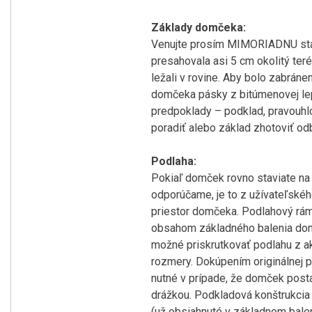
Základy domčeka:
Venujte prosím MIMORIADNU staro
presahovala asi 5 cm okolitý ter
ležali v rovine. Aby bolo zabrán
domčeka pásky z bitúmenovej lepe
predpoklady – podklad, pravouhlo
poradiť alebo základ zhotoviť o
Podlaha:
Pokiaľ domček rovno staviate na
odporúčame, je to z užívateľského
priestor domčeka. Podlahový rám 
obsahom základného balenia domče
možné priskrutkovať podlahu z a
rozmery. Dokúpením originálnej po
nutné v prípade, že domček post
drážkou. Podkladová konštrukcia
(už obsiahnuté v základnom bale