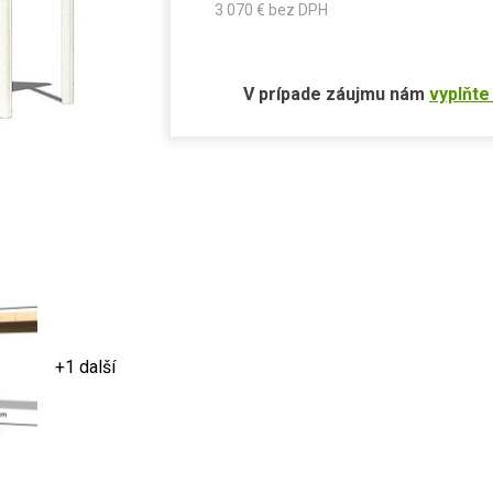
3 070
€ bez DPH
V prípade záujmu nám
vyplňte
+1 další