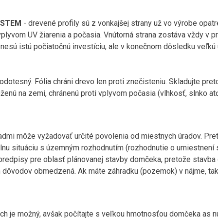
SYSTEM
- drevené profily sú z vonkajšej strany už vo výrobe opa
 vplyvom UV žiarenia a počasia. Vnútorná strana zostáva vždy v 
 istú počiatočnú investíciu, ale v konečnom dôsledku veľkú ú
vodotesný. Fólia chráni drevo len proti znečisteniu. Skladujte pr
ženú na zemi, chránenú proti vplyvom počasia (vlhkosť, slnko a
dmi môže vyžadovať určité povolenia od miestnych úradov. Pr
lnu situáciu s územným rozhodnutím (rozhodnutie o umiestnení
 predpisy pre oblasť plánovanej stavby domčeka, pretože stavb
h dôvodov obmedzená. Ak máte záhradku (pozemok) v nájme, tak 
ch je možný, avšak počítajte s veľkou hmotnosťou domčeka as 