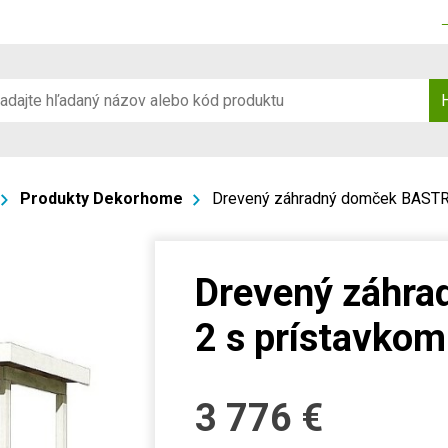
Produkty Dekorhome
Drevený záhradný domček BASTR
Drevený záhr
2 s prístavko
3 776
€