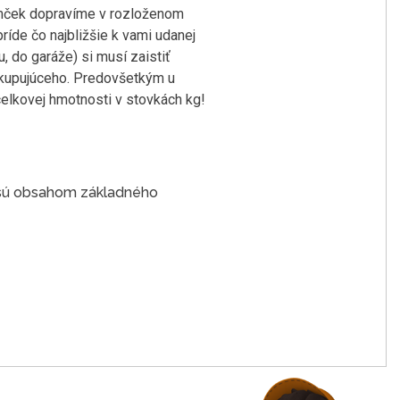
domček dopravíme v rozloženom
íde čo najbližšie k vami udanej
 do garáže) si musí zaistiť
a kupujúceho. Predovšetkým u
elkovej hmotnosti v stovkách kg!
e sú obsahom základného