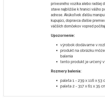
prívesného vozíka alebo radšej d
stave najbližšie k hranici vášho
adrese. Akúkoľvek ďalšiu manipul
kupujúci, dopravca ďalšie premi
väčších domčekov vopred počítaj
Upozornenie:
výrobok dodávame v roz
produkt na obrázku môže 
balenia
tento produkt je určený
Rozmery balenia:
paleta 1 - 239 x 116 x 53
paleta 2 - 317 x 61 x 35 