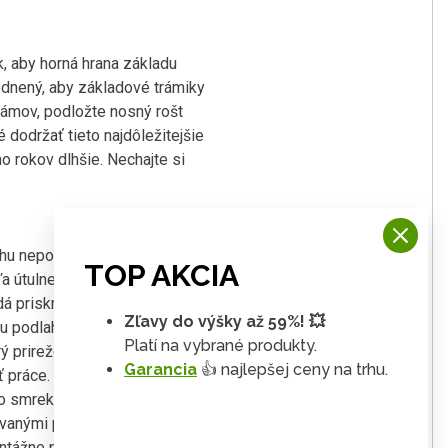
, aby horná hrana základu
odnený, aby základové trámiky
rámov, podložte nosný rošt
dodržať tieto najdôležitejšie
 rokov dlhšie. Nechajte si
u nepotrebujete. Avšak ju
TOP AKCIA
útulnejší a čistejší vnútorný
á priskrutkovať podlaha, je
Zľavy do výšky až 59%! 💥
u podlahu, na podlahový rám je
Platí na vybrané produkty.
rý prirežete na požadované
Garancia
👍 najlepšej ceny na trhu.
sť práce. Položenie podlahy je
zo smrekových profilov s perom a
novanými podlahovými nosníkmi
ontážne príslušenstvo KARIBU.