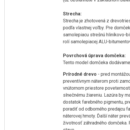
Strecha:
Strecha je zhotovená z drevotrie
podľa vlastnej voľby. Pre domče
samolepiacu strešnú hliníkovo-bi
rolí samolepiacej ALU-bitumentov
Povrchová úprava domčeka:
Tento model domčeka dodávame v 
Prírodné drevo
- pred montážo
preventívnym náterom proti zamodr
vnútornom priestore poveternostn
slnečnému žiareniu. Lazúra by ma
dostatok farebného pigmentu, pre
poradiť od odborného predajcu fa
náterovej hmoty. Ďalší náter pre
životnosť záhradného domčeka. 
stave.