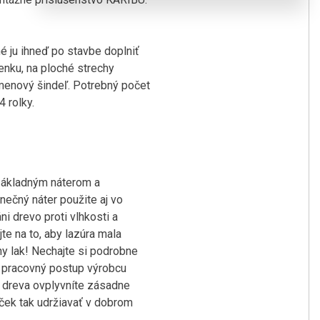
é ju ihneď po stavbe doplniť
nku, na ploché strechy
úmenový šindeľ. Potrebný počet
 rolky.
základným náterom a
onečný náter použite aj vo
i drevo proti vlhkosti a
te na to, aby lazúra mala
ny lak! Nechajte si podrobne
te pracovný postup výrobcu
u dreva ovplyvníte zásadne
ek tak udržiavať v dobrom