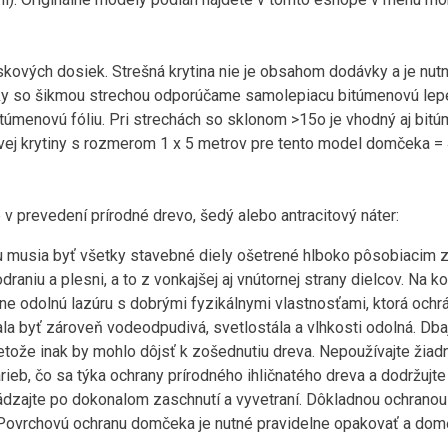
skových dosiek. Strešná krytina nie je obsahom dodávky a je nutn
ky so šikmou strechou odporúčame samolepiacu bitúmenovú lepe
túmenovú fóliu. Pri strechách so sklonom >15o je vhodný aj bit
ej krytiny s rozmerom 1 x 5 metrov pre tento model domčeka = 4
prevedení prírodné drevo, šedý alebo antracitový náter:
u musia byť všetky stavebné diely ošetrené hlboko pôsobiacim 
aniu a plesni, a to z vonkajšej aj vnútornej strany dielcov. Na k
e odolnú lazúru s dobrými fyzikálnymi vlastnosťami, ktorá ochrán
la byť zároveň vodeodpudivá, svetlostála a vlhkosti odolná. Dbaj
tože inak by mohlo dôjsť k zošednutiu dreva. Nepoužívajte žiad
rieb, čo sa týka ochrany prírodného ihličnatého dreva a dodržuj
vádzajte po dokonalom zaschnutí a vyvetraní. Dôkladnou ochrano
Povrchovú ochranu domčeka je nutné pravidelne opakovať a domč