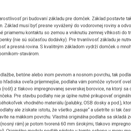
stlivosť pri budovaní základu pre domček. Základ postavte tak
én. Základ musí byť presne vyvážený do vodorovnej roviny a odv
ené priamemu kontaktu so zemou a vniknutiu zemnej vlhkosti do t
nky (nie sú súčasťou dodávky). Pre trvanlivosť základu je nutné 
sť a presná rovina. S kvalitným základom vydrží domček o mnoho
dborníkom-stavárom.
 dlažbe, betóne alebo inom pevnom a nosnom povrchu, tak podlah
 hľadiska oveľa príjemnejšie, podlaha vám pomôže vytvoriť oveľa 
(rošt) z tlakovo impregnovanej severskej borovice, na ktorý sa d
ka. Pre stavbu podlahy nie je úplne nutné prikupovať origináln
kéhokoľvek vhodného materiálu (palubky, OSB dosky a pod.), kto
dlahy ale získate istotu, že všetko „pasuje“ a ušetríte si tak ča
avíte na mäkkom povrchu. Vlastná originálna podlaha sa skladá 
 (nosný rám) je potom tvorená 60 mm širokými, tlakovo impreg
ní). Originálne modely podláh nájdete v tomto eshope v menu m