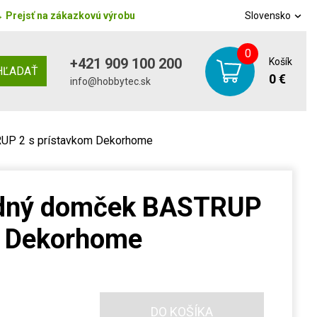
→
Prejsť na zákazkovú výrobu
Slovensko
0
+421 909 100 200
Košík
HĽADAŤ
0 €
info@hobbytec.sk
UP 2 s prístavkom Dekorhome
adný domček BASTRUP
m Dekorhome
DO KOŠÍKA