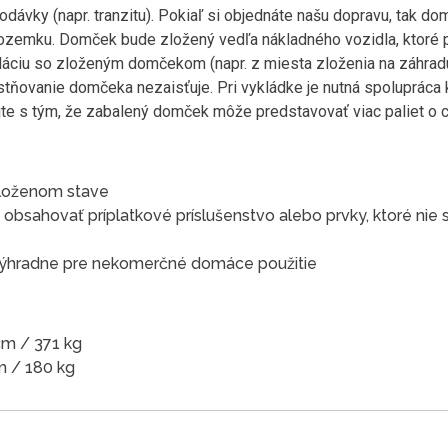
odávky (napr. tranzitu). Pokiaľ si objednáte našu dopravu, tak 
 pozemku. Domček bude zložený vedľa nákladného vozidla, ktoré pr
áciu so zloženým domčekom (napr. z miesta zloženia na záhradu,
estňovanie domčeka nezaisťuje. Pri vykládke je nutná spoluprác
te s tým, že zabalený domček môže predstavovať viac paliet o c
loženom stave
obsahovať príplatkové príslušenstvo alebo prvky, ktoré ni
 výhradne pre nekomerčné domáce použitie
 cm / 371 kg
cm / 180 kg