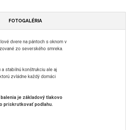
FOTOGALÉRIA
dlové dvere na pántoch s oknom v
ézované zo severského smreka.
a stabilnú konštrukciu ale aj
 ktorú zvládne každý domáci
balenia je základový tlakovo
o priskrutkovať podlahu.