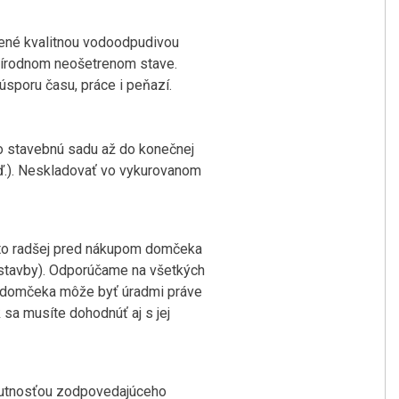
trené kvalitnou vodoodpudivou
prírodnom neošetrenom stave.
sporu času, práce i peňazí.
eto stavebnú sadu až do konečnej
tď.). Neskladovať vo vykurovanom
eto radšej pred nákupom domčeka
 stavby). Odporúčame na všetkých
a domčeka môže byť úradmi práve
sa musíte dohodnúť aj s jej
nutnosťou zodpovedajúceho