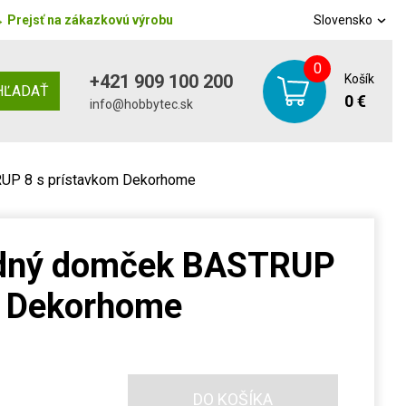
→
Prejsť na zákazkovú výrobu
Slovensko
0
+421 909 100 200
Košík
HĽADAŤ
0 €
info@hobbytec.sk
UP 8 s prístavkom Dekorhome
adný domček BASTRUP
m Dekorhome
DO KOŠÍKA