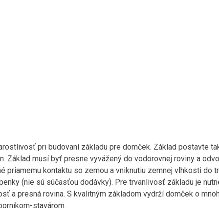
stlivosť pri budovaní základu pre domček. Základ postavte tak
én. Základ musí byť presne vyvážený do vodorovnej roviny a odv
ené priamemu kontaktu so zemou a vniknutiu zemnej vlhkosti do t
nky (nie sú súčasťou dodávky). Pre trvanlivosť základu je nutné 
sť a presná rovina. S kvalitným základom vydrží domček o mnoho
dborníkom-stavárom.