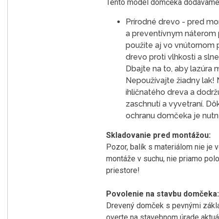
Tento model domčeka dodávame v 
Prírodné drevo - pred m
a preventívnym náterom pr
použite aj vo vnútornom p
drevo proti vlhkosti a sl
Dbajte na to, aby lazúra
Nepoužívajte žiadny lak!
ihličnatého dreva a dodr
zaschnutí a vyvetraní. 
ochranu domčeka je nutn
Skladovanie pred montážou:
Pozor, balík s materiálom nie je 
montáže v suchu, nie priamo polo
priestore!
Povolenie na stavbu domčeka:
Drevený domček s pevnými zákla
overte na stavebnom úrade aktuá