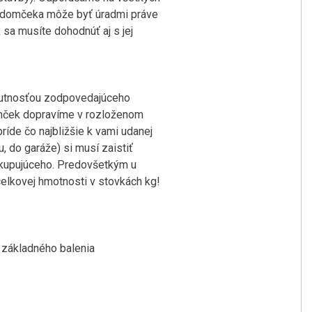
a domčeka môže byť úradmi práve
sa musíte dohodnúť aj s jej
nutnosťou zodpovedajúceho
domček dopravíme v rozloženom
íde čo najbližšie k vami udanej
 do garáže) si musí zaistiť
a kupujúceho. Predovšetkým u
elkovej hmotnosti v stovkách kg!
 základného balenia