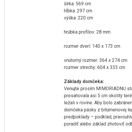
šírka: 569 cm
hĺbka: 297 cm
výška: 220 cm
hrúbka profilov: 28 mm
rozmer dverí: 140 x 173 cm
vnútorný rozmer: 364 x 274 cm
rozmer strechy: 604 x 333 cm
Základy domčeka:
Venujte prosím MIMORIADNU staro
presahovala asi 5 cm okolitý ter
ležali v rovine. Aby bolo zabrán
domčeka pásky z bitúmenovej lepe
predpoklady – podklad, pravouhlo
poradiť alebo základ zhotoviť o