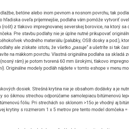
 dlažbe, betóne alebo inom pevnom a nosnom povrchu, tak podlah
 hľadiska oveľa príjemnejšie, podlaha vám pomôže vytvoriť oveľa 
(rošt) z tlakovo impregnovanej severskej borovice, na ktorý sa d
ka. Pre stavbu podlahy nie je úplne nutné prikupovať origináln
kéhokoľvek vhodného materiálu (palubky, OSB dosky a pod.), kto
dlahy ale získate istotu, že všetko „pasuje“ a ušetríte si tak ča
avíte na mäkkom povrchu. Vlastná originálna podlaha sa skladá 
 (nosný rám) je potom tvorená 60 mm širokými, tlakovo impreg
ní). Originálne modely podláh nájdete v tomto eshope v menu m
skových dosiek. Strešná krytina nie je obsahom dodávky a je nutn
ky so šikmou strechou odporúčame samolepiacu bitúmenovú lepe
túmenovú fóliu. Pri strechách so sklonom >15o je vhodný aj bit
ej krytiny s rozmerom 1 x 5 metrov pre tento model domčeka = 6