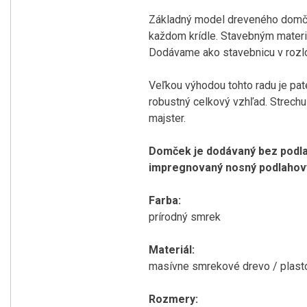
Základný model dreveného domček
každom krídle. Stavebným mater
Dodávame ako stavebnicu v rozl
Veľkou výhodou tohto radu je pate
robustný celkový vzhľad. Strechu
majster.
Domček je dodávaný bez podlah
impregnovaný nosný podlahový 
Farba:
prírodný smrek
Materiál:
masívne smrekové drevo / plasto
Rozmery: