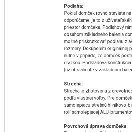
Podlaha:
Pokiaľ domček rovno staviate na
odporúčame, je to z užívateľského
priestor domčeka. Podlahový rám 
obsahom základného balenia domče
možné priskrutkovať podlahu z a
rozmery. Dokúpením originálnej po
nutné v prípade, že domček post
drážkou. Podkladová konštrukcia
(už obsiahnuté v základnom bale
Strecha:
Strecha je zhotovená z drevotrie
podľa vlastnej voľby. Pre domče
samolepiacu strešnú hliníkovo-bi
rolí samolepiacej ALU-bitumentov
Povrchová úprava domčeka: