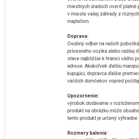
miestnych úradoch overiť platné
v mieste vašej záhrady z rôznyc
majiteľom.
Doprava:
Osobný odber na našich pobočká
prívesného vozíka alebo radšej d
stave najbližšie k hranici vášho
adrese. Akúkoľvek ďalšiu manipul
kupujúci, dopravca ďalšie premi
väčších domčekov vopred počítaj
Upozornenie:
výrobok dodávame v rozloženom
produkt na obrázku môže obsahov
tento produkt je určený výhradn
Rozmery balenia: