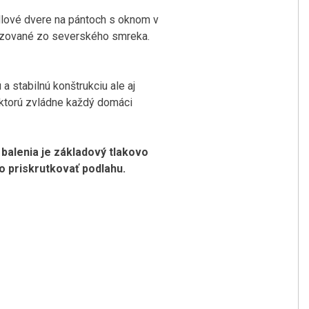
dlové dvere na pántoch s oknom v
ézované zo severského smreka.
a stabilnú konštrukciu ale aj
 ktorú zvládne každý domáci
balenia je základový tlakovo
o priskrutkovať podlahu.