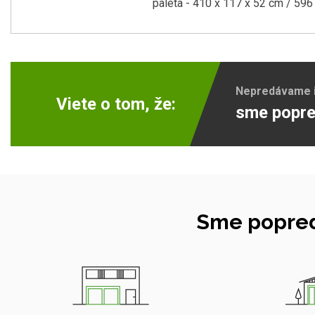
paleta - 410 x 117 x 52 cm / 596
Nepredávame ib
Viete o tom, že:
sme popre
Sme popred