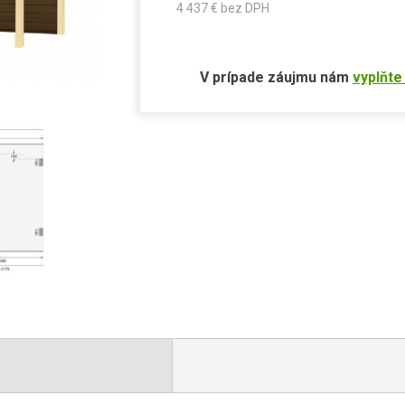
4 437
€ bez DPH
V prípade záujmu nám
vyplňte