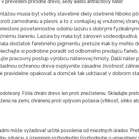
prevedení prírodné drevo, šedý alebo antracitový náter:
ontážou musia byť všetky stavebné diely ošetrené hlboko 
oti zamodraniu a plesni, a to z vonkajšej aj vnútornej stran
riestore poveternostne odolnú lazúru s dobrými fyzikálnymi 
nečnému žiareniu. Lazúra by mala byť zároveň vodeodpudivá, s
 mala dostatok farebného pigmentu, pretože inak by mohlo dô
 Nechajte si podrobne poradiť od odborného predajcu farieb,
žujte pracovný postup výrobcu náterovej hmoty. Ďalší náte
Dôkladnou ochranou dreva ovplyvníte zásadne životnosť záh
é pravidelne opakovať a domček tak udržiavať v dobrom sta
vodotesný. Fólia chráni drevo len proti znečisteniu. Skladujte pr
ženú na zemi, chránenú proti vplyvom počasia (vlhkosť, slnko a
dmi môže vyžadovať určité povolenia od miestnych úradov. Pr
lnu situáciu s územným rozhodnutím (rozhodnutie o umiestnení