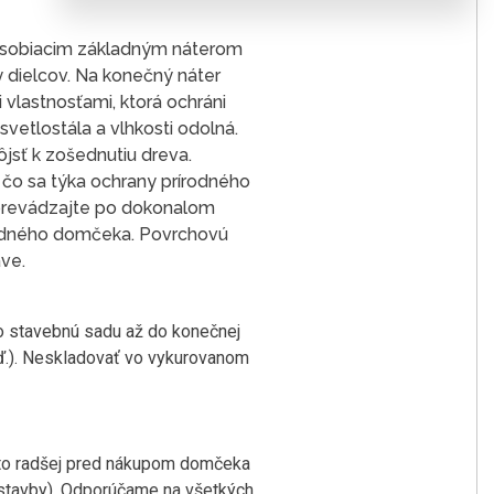
pôsobiacim základným náterom
y dielcov. Na konečný náter
vlastnosťami, ktorá ochráni
vetlostála a vlhkosti odolná.
jsť k zošednutiu dreva.
 čo sa týka ochrany prírodného
r prevádzajte po dokonalom
radného domčeka. Povrchovú
ve.
eto stavebnú sadu až do konečnej
tď.). Neskladovať vo vykurovanom
eto radšej pred nákupom domčeka
 stavby). Odporúčame na všetkých