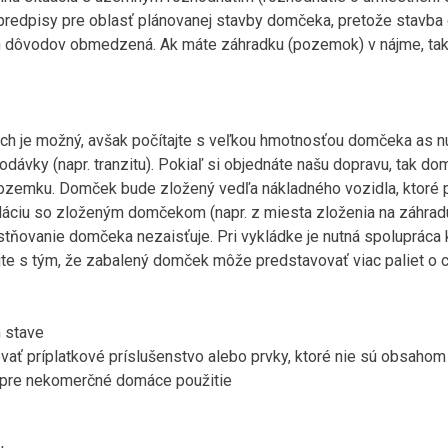
 predpisy pre oblasť plánovanej stavby domčeka, pretože stavb
h dôvodov obmedzená. Ak máte záhradku (pozemok) v nájme, tak 
ch je možný, avšak počítajte s veľkou hmotnosťou domčeka as 
odávky (napr. tranzitu). Pokiaľ si objednáte našu dopravu, tak 
 pozemku. Domček bude zložený vedľa nákladného vozidla, ktoré pr
áciu so zloženým domčekom (napr. z miesta zloženia na záhradu,
estňovanie domčeka nezaisťuje. Pri vykládke je nutná spoluprác
te s tým, že zabalený domček môže predstavovať viac paliet o c
 stave
ať príplatkové príslušenstvo alebo prvky, ktoré nie sú obsahom
e pre nekomerčné domáce použitie