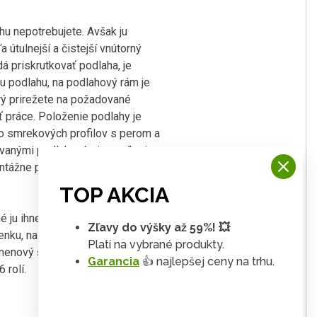
u nepotrebujete. Avšak ju
útulnejší a čistejší vnútorný
á priskrutkovať podlaha, je
u podlahu, na podlahový rám je
rý prirežete na požadované
sť práce. Položenie podlahy je
zo smrekových profilov s perom a
novanými podlahovými nosníkmi
ontážne príslušenstvo KARIBU.
TOP AKCIA
é ju ihneď po stavbe doplniť
Zľavy do výšky až 59%! 💥
nku, na ploché strechy
Platí na vybrané produkty.
úmenový šindeľ. Potrebný počet
Garancia
👍 najlepšej ceny na trhu.
 rolí.