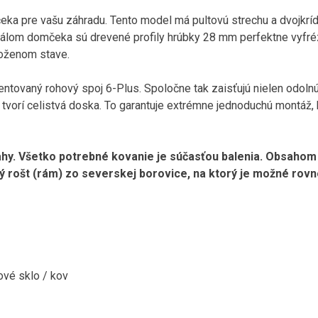
a pre vašu záhradu. Tento model má pultovú strechu a dvojkrí
iálom domčeka sú drevené profily hrúbky 28 mm perfektne vyfr
oženom stave.
ntovaný rohový spoj 6-Plus. Spoločne tak zaisťujú nielen odolnú 
 tvorí celistvá doska. To garantuje extrémne jednoduchú montáž,
y. Všetko potrebné kovanie je súčasťou balenia. Obsahom 
rošt (rám) zo severskej borovice, na ktorý je možné rovn
vé sklo / kov