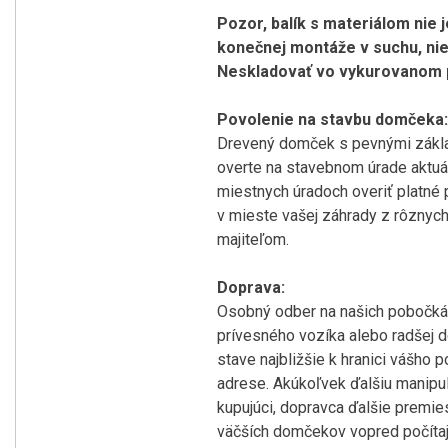
Pozor, balík s materiálom nie 
konečnej montáže v suchu, nie 
Neskladovať vo vykurovanom p
Povolenie na stavbu domčeka:
Drevený domček s pevnými zákla
overte na stavebnom úrade aktuá
miestnych úradoch overiť platné
v mieste vašej záhrady z rôznyc
majiteľom.
Doprava:
Osobný odber na našich pobočká
prívesného vozíka alebo radšej d
stave najbližšie k hranici vášho
adrese. Akúkoľvek ďalšiu manipul
kupujúci, dopravca ďalšie premi
väčších domčekov vopred počítaj