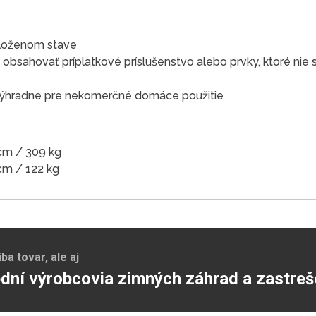
loženom stave
obsahovať príplatkové príslušenstvo alebo prvky, ktoré ni
 výhradne pre nekomerčné domáce použitie
 cm / 309 kg
 cm / 122 kg
a tovar, ale aj
dní výrobcovia zimných záhrad a zastreš