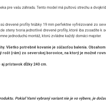
a pre vašu záhradu. Tento model má pultovú strechu a dvojkrí
ú drevené profily hrúbky 19 mm perfektne vyfrézované zo se
e steny tvoria jednotlivé drevené profily, ktoré iba zosadíte k s
rémne jednoduchú montáž, ktorú zvládne každý domáci majster.
y. Všetko potrebné kovanie je súčasťou balenia. Obsahom 
rošt (rám) zo severskej borovice, na ktorý je možné rovn
aj prístavok dĺžky 240 cm.
produktu. Pokiaľ Vami vybraný variant nie je vo výbere, je doč