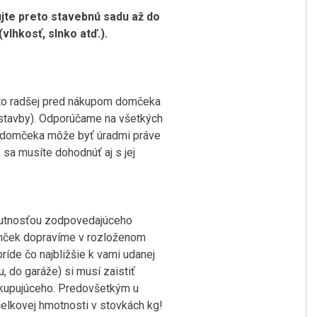
dujte preto stavebnú sadu až do
lhkosť, slnko atď.).
eto radšej pred nákupom domčeka
 stavby). Odporúčame na všetkých
a domčeka môže byť úradmi práve
sa musíte dohodnúť aj s jej
nutnosťou zodpovedajúceho
domček dopravíme v rozloženom
íde čo najbližšie k vami udanej
 do garáže) si musí zaistiť
a kupujúceho. Predovšetkým u
elkovej hmotnosti v stovkách kg!