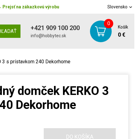
→
Prejsť na zákazkovú výrobu
Slovensko
0
+421 909 100 200
Košík
HĽADAŤ
0 €
info@hobbytec.sk
 3 s prístavkom 240 Dekorhome
adný domček KERKO 3
240 Dekorhome
DO KOŠÍKA