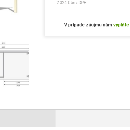
2 024
€ bez DPH
V prípade záujmu nám
vyplňte