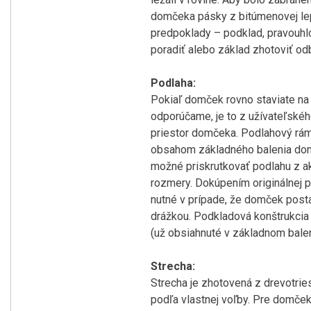
domčeka pásky z bitúmenovej lepe
predpoklady – podklad, pravouhlo
poradiť alebo základ zhotoviť o
Podlaha:
Pokiaľ domček rovno staviate na
odporúčame, je to z užívateľského
priestor domčeka. Podlahový rám 
obsahom základného balenia domče
možné priskrutkovať podlahu z a
rozmery. Dokúpením originálnej po
nutné v prípade, že domček post
drážkou. Podkladová konštrukcia
(už obsiahnuté v základnom bale
Strecha:
Strecha je zhotovená z drevotrie
podľa vlastnej voľby. Pre domče