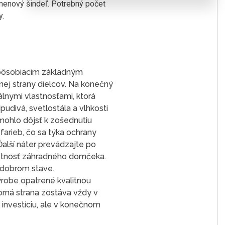
úmenový šindeľ. Potrebný počet
y.
 pôsobiacim základným
nej strany dielcov. Na konečný
lnymi vlastnosťami, ktorá
udivá, svetlostála a vlhkosti
mohlo dôjsť k zošednutiu
farieb, čo sa týka ochrany
alší náter prevádzajte po
votnosť záhradného domčeka.
 dobrom stave.
výrobe opatrené kvalitnou
orná strana zostáva vždy v
nvestíciu, ale v konečnom