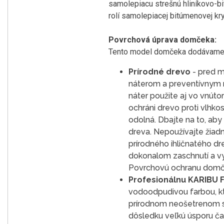
samolepiacu strešnú hliníkovo-bi
rolí samolepiacej bitúmenovej kr
Povrchová úprava domčeka:
Tento model domčeka dodávame v
Prírodné drevo
- pred m
náterom a preventívnym ná
náter použite aj vo vnúto
ochráni drevo proti vlhko
odolná. Dbajte na to, ab
dreva. Nepoužívajte žiadn
prírodného ihličnatého d
dokonalom zaschnutí a v
Povrchovú ochranu domče
Profesionálnu KARIBU
vodoodpudivou farbou, kt
prírodnom neošetrenom s
dôsledku veľkú úsporu čas