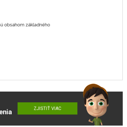
e sú obsahom základného
ZJISTIŤ VIAC
enia