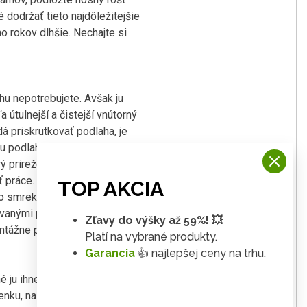
dodržať tieto najdôležitejšie
 rokov dlhšie. Nechajte si
u nepotrebujete. Avšak ju
útulnejší a čistejší vnútorný
á priskrutkovať podlaha, je
u podlahu, na podlahový rám je
rý prirežete na požadované
sť práce. Položenie podlahy je
TOP AKCIA
zo smrekových profilov s perom a
novanými podlahovými nosníkmi
Zľavy do výšky až 59%! 💥
ontážne príslušenstvo KARIBU.
Platí na vybrané produkty.
Garancia
👍 najlepšej ceny na trhu.
é ju ihneď po stavbe doplniť
nku, na ploché strechy