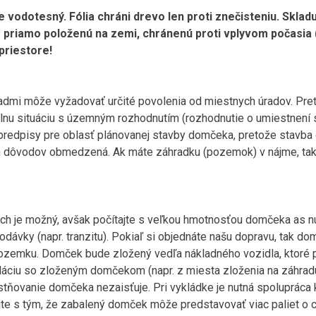
je vodotesný. Fólia chráni drevo len proti znečisteniu. Skla
priamo položenú na zemi, chránenú proti vplyvom počasia (v
riestore!
dmi môže vyžadovať určité povolenia od miestnych úradov. Pr
lnu situáciu s územným rozhodnutím (rozhodnutie o umiestnení
 predpisy pre oblasť plánovanej stavby domčeka, pretože stavb
h dôvodov obmedzená. Ak máte záhradku (pozemok) v nájme, tak 
ch je možný, avšak počítajte s veľkou hmotnosťou domčeka as 
odávky (napr. tranzitu). Pokiaľ si objednáte našu dopravu, tak 
 pozemku. Domček bude zložený vedľa nákladného vozidla, ktoré pr
áciu so zloženým domčekom (napr. z miesta zloženia na záhradu,
estňovanie domčeka nezaisťuje. Pri vykládke je nutná spoluprác
te s tým, že zabalený domček môže predstavovať viac paliet o c