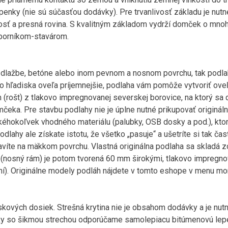
nky (nie sú súčasťou dodávky). Pre trvanlivosť základu je nutné 
sť a presná rovina. S kvalitným základom vydrží domček o mnoho
dborníkom-stavárom.
 dlažbe, betóne alebo inom pevnom a nosnom povrchu, tak podlah
 hľadiska oveľa príjemnejšie, podlaha vám pomôže vytvoriť oveľa 
(rošt) z tlakovo impregnovanej severskej borovice, na ktorý sa d
ka. Pre stavbu podlahy nie je úplne nutné prikupovať origináln
kéhokoľvek vhodného materiálu (palubky, OSB dosky a pod.), kto
dlahy ale získate istotu, že všetko „pasuje“ a ušetríte si tak ča
avíte na mäkkom povrchu. Vlastná originálna podlaha sa skladá 
 (nosný rám) je potom tvorená 60 mm širokými, tlakovo impreg
ní). Originálne modely podláh nájdete v tomto eshope v menu m
skových dosiek. Strešná krytina nie je obsahom dodávky a je nutn
ky so šikmou strechou odporúčame samolepiacu bitúmenovú lepe