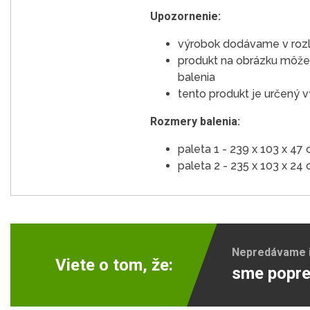
Upozornenie:
výrobok dodávame v roz
produkt na obrázku môže 
balenia
tento produkt je určený
Rozmery balenia:
paleta 1 - 239 x 103 x 47
paleta 2 - 235 x 103 x 24
Nepredávame ib
Viete o tom, že:
sme popre