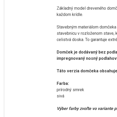
Základný model dreveného domček
každom krídle.
Stavebným materiálom domčeka s
stavebnicu v rozloženom stave, kd
celistvá doska. To garantuje ext
Domček je dodávaný bez podlah
impregnovaný nosný podlahový 
Táto verzia domčeka obsahuje 
Farba:
prírodný smrek
sivá
Výber farby zvoľte vo variante 