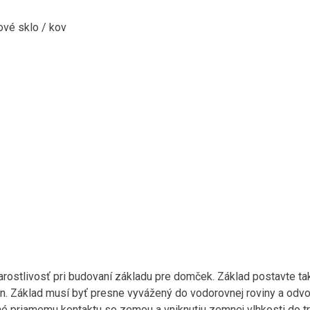
vé sklo / kov
stlivosť pri budovaní základu pre domček. Základ postavte tak
én. Základ musí byť presne vyvážený do vodorovnej roviny a odv
ené priamemu kontaktu so zemou a vniknutiu zemnej vlhkosti do t