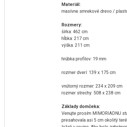
Materiál:
masívne smrekové drevo / plasto
Rozmery:
šírka: 462 cm
hĺbka: 217 cm
výška: 211 cm
hrúbka profilov: 19 mm
rozmer dverí: 139 x 175 cm
vnútorný rozmer: 234 x 209 cm
rozmer strechy: 508 x 238 cm
Základy domčeka:
Venujte prosím MIMORIADNU staro
presahovala asi 5 cm okolitý ter
ležali v rovine. Aby bolo zabrán