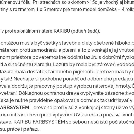
túmenovú fóliu. Pri strechách so sklonom >15o je vhodný aj bit
ytiny s rozmerom 1 x 5 metrov pre tento model domčeka = 4 rolk
 profesionálnom nátere KARIBU (odtieň šedá):
ontážou musia byť všetky stavebné diely ošetrené hlboko
terom proti zamodraniu a plesni, a to z vonkajšej aj vnútor
rnom priestore poveternostne odolnú lazúru s dobrými fyziká
sti a slnečnému žiareniu. Lazúra by mala byť zároveň vodeodp
y lazúra mala dostatok farebného pigmentu, pretože inak by 
y lak! Nechajte si podrobne poradiť od odborného predajcu 
reva a dodržujte pracovný postup výrobcu náterovej hmoty. Ď
yvetraní. Dôkladnou ochranou dreva ovplyvníte zásadne ži
ka je nutné pravidelne opakovať a domček tak udržiavať v
 FARBSYSTEM
- drevené profily sú z vonkajšej strany už vo 
orá ochráni drevo pred vplyvom UV žiarenia a počasia. Vnút
tave. KARIBU FARBSYSTÉM so sebou nesú istú počiatočnú i
u, práce i peňazí.