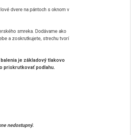
dlové dvere na pántoch s oknom v
verského smreka. Dodávame ako
ebe a zoskrutkujete, strechu tvorí
balenia je základový tlakovo
o priskrutkovať podlahu.
asne nedostupný.