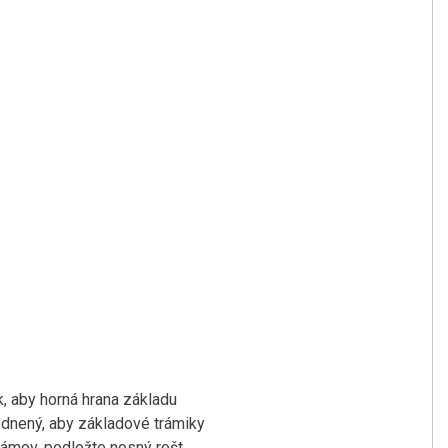
, aby horná hrana základu
odnený, aby základové trámiky
rámov, podložte nosný rošt