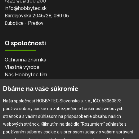
+421 909 100 200
info@hobbytec.sk
Bardejovská 2046/28, 080 06
Ľubotice - Prešov
O spoločnosti
Ochranná známka
Vlastná výroba
Náš Hobbytec tím
Kontaktné údaje
Dbáme na vaše súkromie
Naša história
Kariéra
Naša spoločnosť HOBBYTEC Slovensko s. r. o., IČO: 53060873
používa súbory cookie na zabezpečenie funkčnosti webových
Pre zákazníka
stránok a s vaším súhlasom na prispôsobenie obsahu našich
webových stránok. Kliknutím na tlačidlo "Rozumiem" súhlasíte s
používaním súborov cookie a s prenosom údajov o vašom správaní
Garancia najlepšej ceny