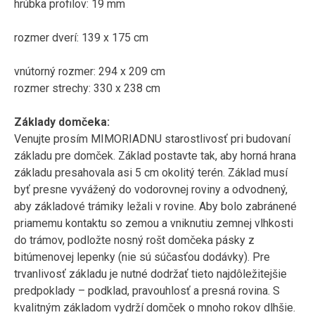
hrúbka profilov: 19 mm
rozmer dverí: 139 x 175 cm
vnútorný rozmer: 294 x 209 cm
rozmer strechy: 330 x 238 cm
Základy domčeka:
Venujte prosím MIMORIADNU starostlivosť pri budovaní
základu pre domček. Základ postavte tak, aby horná hrana
základu presahovala asi 5 cm okolitý terén. Základ musí
byť presne vyvážený do vodorovnej roviny a odvodnený,
aby základové trámiky ležali v rovine. Aby bolo zabránené
priamemu kontaktu so zemou a vniknutiu zemnej vlhkosti
do trámov, podložte nosný rošt domčeka pásky z
bitúmenovej lepenky (nie sú súčasťou dodávky). Pre
trvanlivosť základu je nutné dodržať tieto najdôležitejšie
predpoklady – podklad, pravouhlosť a presná rovina. S
kvalitným základom vydrží domček o mnoho rokov dlhšie.