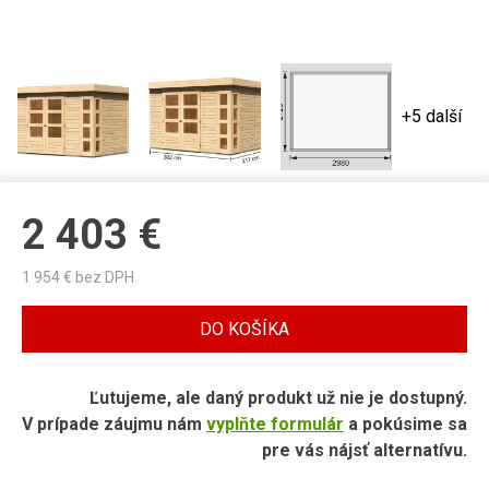
+5 další
2 403
€
1 954
€ bez DPH
DO KOŠÍKA
Ľutujeme, ale daný produkt už nie je dostupný.
V prípade záujmu nám
vyplňte formulár
a pokúsime sa
pre vás nájsť alternatívu.