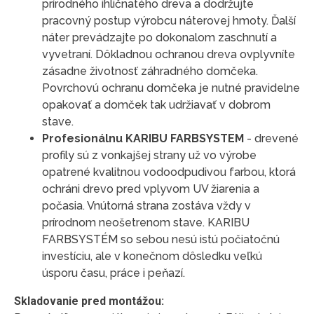
prírodného ihličnatého dreva a dodržujte
pracovný postup výrobcu náterovej hmoty. Ďalší
náter prevádzajte po dokonalom zaschnutí a
vyvetraní. Dôkladnou ochranou dreva ovplyvníte
zásadne životnosť záhradného domčeka.
Povrchovú ochranu domčeka je nutné pravidelne
opakovať a domček tak udržiavať v dobrom
stave.
Profesionálnu KARIBU FARBSYSTEM
- drevené
profily sú z vonkajšej strany už vo výrobe
opatrené kvalitnou vodoodpudivou farbou, ktorá
ochráni drevo pred vplyvom UV žiarenia a
počasia. Vnútorná strana zostáva vždy v
prírodnom neošetrenom stave. KARIBU
FARBSYSTÉM so sebou nesú istú počiatočnú
investíciu, ale v konečnom dôsledku veľkú
úsporu času, práce i peňazí.
Skladovanie pred montážou: