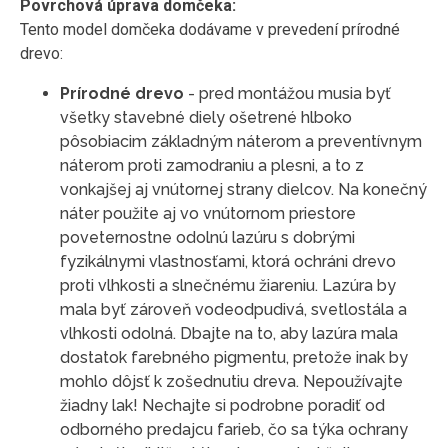
Povrchová úprava domčeka:
Tento model domčeka dodávame v prevedení prírodné
drevo:
Prírodné drevo
- pred montážou musia byť
všetky stavebné diely ošetrené hlboko
pôsobiacim základným náterom a preventívnym
náterom proti zamodraniu a plesni, a to z
vonkajšej aj vnútornej strany dielcov. Na konečný
náter použite aj vo vnútornom priestore
poveternostne odolnú lazúru s dobrými
fyzikálnymi vlastnosťami, ktorá ochráni drevo
proti vlhkosti a slnečnému žiareniu. Lazúra by
mala byť zároveň vodeodpudivá, svetlostála a
vlhkosti odolná. Dbajte na to, aby lazúra mala
dostatok farebného pigmentu, pretože inak by
mohlo dôjsť k zošednutiu dreva. Nepoužívajte
žiadny lak! Nechajte si podrobne poradiť od
odborného predajcu farieb, čo sa týka ochrany