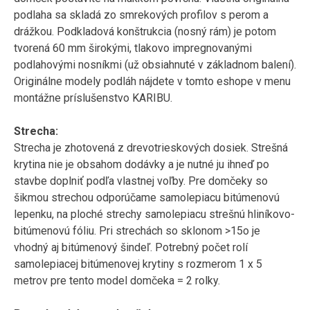
podlaha sa skladá zo smrekových profilov s perom a
drážkou. Podkladová konštrukcia (nosný rám) je potom
tvorená 60 mm širokými, tlakovo impregnovanými
podlahovými nosníkmi (už obsiahnuté v základnom balení).
Originálne modely podláh nájdete v tomto eshope v menu
montážne príslušenstvo KARIBU.
Strecha:
Strecha je zhotovená z drevotrieskových dosiek. Strešná
krytina nie je obsahom dodávky a je nutné ju ihneď po
stavbe doplniť podľa vlastnej voľby. Pre domčeky so
šikmou strechou odporúčame samolepiacu bitúmenovú
lepenku, na ploché strechy samolepiacu strešnú hliníkovo-
bitúmenovú fóliu. Pri strechách so sklonom >15o je
vhodný aj bitúmenový šindeľ. Potrebný počet rolí
samolepiacej bitúmenovej krytiny s rozmerom 1 x 5
metrov pre tento model domčeka = 2 rolky.