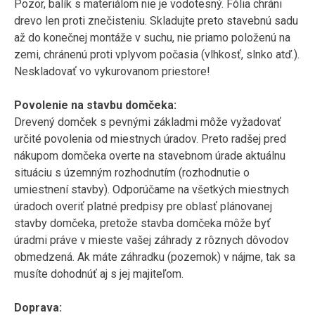
Pozor, balík s materiálom nie je vodotesný. Fólia chráni
drevo len proti znečisteniu. Skladujte preto stavebnú sadu
až do konečnej montáže v suchu, nie priamo položenú na
zemi, chránenú proti vplyvom počasia (vlhkosť, slnko atď.).
Neskladovať vo vykurovanom priestore!
Povolenie na stavbu domčeka:
Drevený domček s pevnými základmi môže vyžadovať
určité povolenia od miestnych úradov. Preto radšej pred
nákupom domčeka overte na stavebnom úrade aktuálnu
situáciu s územným rozhodnutím (rozhodnutie o
umiestnení stavby). Odporúčame na všetkých miestnych
úradoch overiť platné predpisy pre oblasť plánovanej
stavby domčeka, pretože stavba domčeka môže byť
úradmi práve v mieste vašej záhrady z rôznych dôvodov
obmedzená. Ak máte záhradku (pozemok) v nájme, tak sa
musíte dohodnúť aj s jej majiteľom.
Doprava: