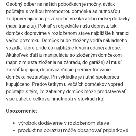
Osobný odber na našich pobočkách je možný, avšak
počítajte s veľkou hmotnosťou domčeka as nutnosťou
zodpovedajúceho prívesného vozíka alebo radšej dodávky
(napr. tranzitu). Pokiaľ si objednáte našu dopravu, tak
domček dopravíme v rozloženom stave najbližšie k hranici
vášho pozemku. Domček bude zložený vedľa nákladného
vozidla, ktoré príde čo najbližšie k vami udanej adrese.
Akúkoľvek ďalšiu manipuláciu so zloženým domčekom
(napr. z miesta zloženia na záhradu, do garáže) si musí
zaistiť kupujúci, dopravca ďalšie premiestňovanie
domčeka nezaisťuje. Pri vykládke je nutná spolupráca
kupujúceho. Predovšetkým u väčších domčekov vopred
počítajte s tým, že zabalený domček môže predstavovať
viac paliet o celkovej hmotnosti v stovkách kg!
Upozornenie:
výrobok dodávame v rozloženom stave
produkt na obrázku môže obsahovať príplatkové