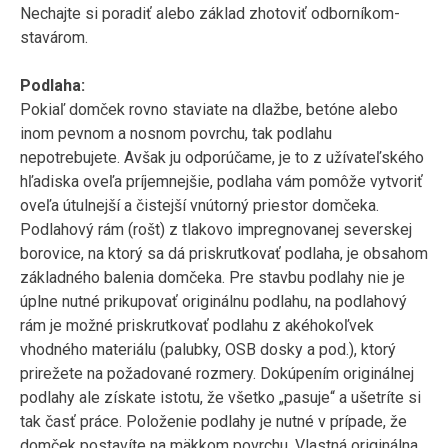
Nechajte si poradiť alebo základ zhotoviť odborníkom-
stavárom.
Podlaha:
Pokiaľ domček rovno staviate na dlažbe, betóne alebo
inom pevnom a nosnom povrchu, tak podlahu
nepotrebujete. Avšak ju odporúčame, je to z užívateľského
hľadiska oveľa príjemnejšie, podlaha vám pomôže vytvoriť
oveľa útulnejší a čistejší vnútorný priestor domčeka.
Podlahový rám (rošt) z tlakovo impregnovanej severskej
borovice, na ktorý sa dá priskrutkovať podlaha, je obsahom
základného balenia domčeka. Pre stavbu podlahy nie je
úplne nutné prikupovať originálnu podlahu, na podlahový
rám je možné priskrutkovať podlahu z akéhokoľvek
vhodného materiálu (palubky, OSB dosky a pod.), ktorý
prirežete na požadované rozmery. Dokúpením originálnej
podlahy ale získate istotu, že všetko „pasuje“ a ušetríte si
tak časť práce. Položenie podlahy je nutné v prípade, že
domček postavíte na mäkkom povrchu. Vlastná originálna