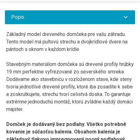
Popis
Základný model dreveného domčeka pre vašu záhradu.
Tento model má pultovú strechu a dvojkrídlové dvere na
pántoch s oknom v každom krídle.
Stavebným materiálom domčeka sú drevené profily hrúbky
19 mm perfektne vyfrézované zo severského smreka.
Dodávame ako stavebnicu v rozloženom stave, kde steny
tvoria jednotlivé drevené profily, ktoré iba zosadíte k sebe
a zoskrutkujete, strechu tvorí celistvá doska. To garantuje
extrémne jednoduchú montáž, ktorú zvládne každý domáci
majster.
Domček je dodávaný bez podlahy. Všetko potrebné
kovanie je súčasťou balenia. Obsahom balenia je
základový tlakovo impregnovaný nosný podlahový