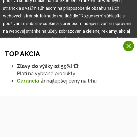
Vlastná výroba
používa súbory cookie na zabezpečenie funkčnosti webových
Náš Hobbytec tím
stránok a s vaším súhlasom na prispôsobenie obsahu našich
Kontaktné údaje
webových stránok. Kliknutím na tlačidlo "Rozumiem" súhlasíte s
Naša história
používaním súborov cookie a s prenosom údajov o vašom správaní
Kariéra
na webovej stránke na účely zobrazovania cielenej reklamy, ako aj
na sociálnych sieťach a reklamných sieťach na iných webových
stránkach a meraniach.
Pre zákazníka
TOP AKCIA
Viac informácií
Garancia najlepšej ceny
Zľavy do výšky až 59%! 💥
Na našich webových stránkach používame niekoľko kategórií
Užívateľský manuál
Platí na vybrané produkty.
Rozumiem
súborov cookie:
Obchodné podmienky
Garancia
👍 najlepšej ceny na trhu.
Zákazník & partner
Technické súbory cookie
Podrobné nastavenia
Reklamácia
Tieto údaje sú nevyhnutne potrebné na fungovanie stránky a funkcií,
ktoré sa rozhodnete používať. Bez nich by naša webová stránka
Novinky
nefungovala, napr. by ste sa nemohli prihlásiť do svojho
používateľského účtu.
Funkčné súbory cookie
Tieto súbory cookie nám umožňujú zapamätať si vaše základné voľby