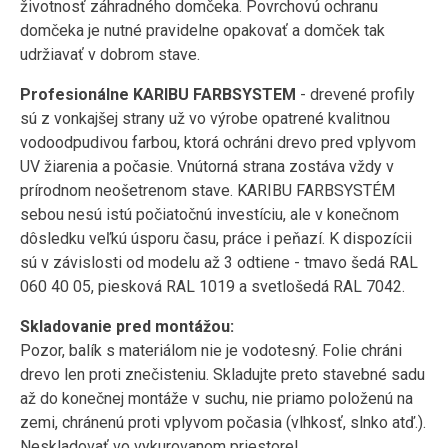
životnosť záhradného domčeka. Povrchovú ochranu
domčeka je nutné pravidelne opakovať a domček tak
udržiavať v dobrom stave.
Profesionálne KARIBU FARBSYSTEM
- drevené profily
sú z vonkajšej strany už vo výrobe opatrené kvalitnou
vodoodpudivou farbou, ktorá ochráni drevo pred vplyvom
UV žiarenia a počasie. Vnútorná strana zostáva vždy v
prírodnom neošetrenom stave. KARIBU FARBSYSTÉM
sebou nesú istú počiatočnú investíciu, ale v konečnom
dôsledku veľkú úsporu času, práce i peňazí. K dispozícii
sú v závislosti od modelu až 3 odtiene - tmavo šedá RAL
060 40 05, piesková RAL 1019 a svetlošedá RAL 7042.
Skladovanie pred montážou:
Pozor, balík s materiálom nie je vodotesný. Folie chráni
drevo len proti znečisteniu. Skladujte preto stavebné sadu
až do konečnej montáže v suchu, nie priamo položenú na
zemi, chránenú proti vplyvom počasia (vlhkosť, slnko atď.).
Neskladovať vo vykurovanom priestore!