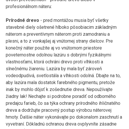
profesionálnom náteru:
Prírodné drevo
- pred montážou musia byť všetky
stavebné diely ošetrené hlboko pôsobiacim základným
náterom a preventívnym náterom proti zamodraniu a
plesni, a to z vonkajšej aj vnútornej strany dielcov. Pre
konečný náter použite aj vo vnútornom priestore
poveternostne odolnou lazúru s dobrými fyzikálnymi
vlastnosťami, ktorá ochráni drevo proti vlhkosti a
slnečnému žiareniu. Lazúra by mala byť zároveň
vodeodpudivá, svetlostála a vlhkosti odolná. Dbajte na to,
aby lazúra mala dostatok farebného pigmentu, pretože
inak by mohlo dôjsť k zošednutie dreva. Nepoužívajte
žiadny lak! Nechajte si podrobne poradiť od odborného
predajcu farieb, čo sa týka ochrany prírodného ihličnatého
dreva a dodržujte pracovný postup výrobcu náterovej
hmoty. Ďalšie náter vykonávajte po dokonalom zaschnutí a
vyvetraní. Dôkladnú ochranou dreva ovplyvníte zásadne