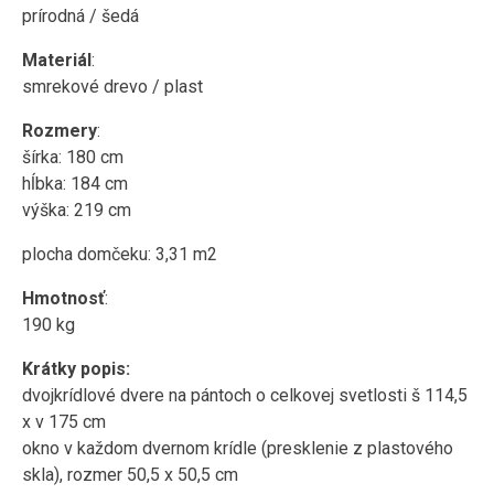
prírodná / šedá
Materiál
:
smrekové drevo / plast
Rozmery
:
šírka: 180 cm
hĺbka: 184 cm
výška: 219 cm
plocha domčeku: 3,31 m2
Hmotnosť
:
190 kg
Krátky popis:
dvojkrídlové dvere na pántoch o celkovej svetlosti š 114,5
x v 175 cm
okno v každom dvernom krídle (presklenie z plastového
skla), rozmer 50,5 x 50,5 cm