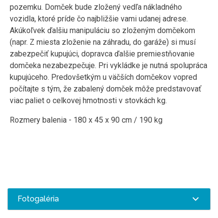
pozemku. Domček bude zložený vedľa nákladného
vozidla, ktoré príde čo najbližšie vami udanej adrese.
Akúkoľvek ďalšiu manipuláciu so zloženým domčekom
(napr. Z miesta zloženie na záhradu, do garáže) si musí
zabezpečiť kupujúci, dopravca ďalšie premiestňovanie
domčeka nezabezpečuje. Pri vykládke je nutná spolupráca
kupujúceho. Predovšetkým u väčších domčekov vopred
počítajte s tým, že zabalený domček môže predstavovať
viac paliet o celkovej hmotnosti v stovkách kg.
Rozmery balenia - 180 x 45 x 90 cm / 190 kg
Fotogaléria