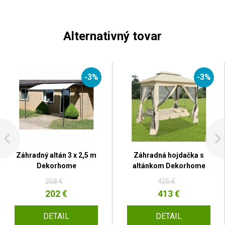
Alternativný tovar
-3%
-3%
Záhradný altán 3 x 2,5 m
Záhradná hojdačka s
Dekorhome
altánkom Dekorhome
208 €
425 €
202 €
413 €
DETAIL
DETAIL