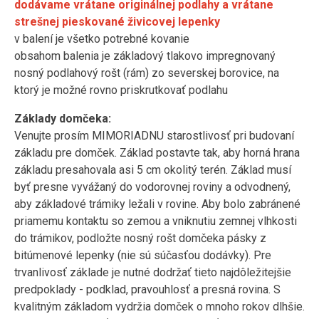
dodávame vrátane originálnej podlahy a vrátane
strešnej pieskované živicovej lepenky
v balení je všetko potrebné kovanie
obsahom balenia je základový tlakovo impregnovaný
nosný podlahový rošt (rám) zo severskej borovice, na
ktorý je možné rovno priskrutkovať podlahu
Základy domčeka:
Venujte prosím MIMORIADNU starostlivosť pri budovaní
základu pre domček. Základ postavte tak, aby horná hrana
základu presahovala asi 5 cm okolitý terén. Základ musí
byť presne vyvážaný do vodorovnej roviny a odvodnený,
aby základové trámiky ležali v rovine. Aby bolo zabránené
priamemu kontaktu so zemou a vniknutiu zemnej vlhkosti
do trámikov, podložte nosný rošt domčeka pásky z
bitúmenové lepenky (nie sú súčasťou dodávky). Pre
trvanlivosť základe je nutné dodržať tieto najdôležitejšie
predpoklady - podklad, pravouhlosť a presná rovina. S
kvalitným základom vydržia domček o mnoho rokov dlhšie.