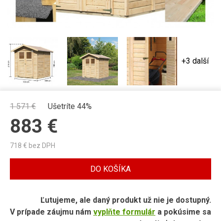
+3 další
1 571
€
Ušetríte 44%
883
€
718
€ bez DPH
DO KOŠÍKA
Ľutujeme, ale daný produkt už nie je dostupný.
V prípade záujmu nám
vyplňte formulár
a pokúsime sa