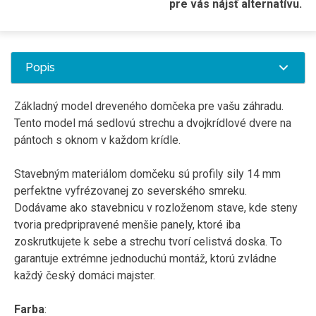
pre vás nájsť alternatívu.
Popis
Základný model dreveného domčeka pre vašu záhradu.
Tento model má sedlovú strechu a dvojkrídlové dvere na
pántoch s oknom v každom krídle.
Stavebným materiálom domčeku sú profily sily 14 mm
perfektne vyfrézovanej zo severského smreku.
Dodávame ako stavebnicu v rozloženom stave, kde steny
tvoria predpripravené menšie panely, ktoré iba
zoskrutkujete k sebe a strechu tvorí celistvá doska. To
garantuje extrémne jednoduchú montáž, ktorú zvládne
každý český domáci majster.
Farba
: