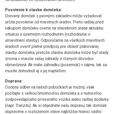
Povolenie k stavbe domčeka:
Drevený domček s pevnými základmi môže vyžadovať
určitá povolenie od miestnych úradov. Preto radšej pred
nákupom domčeku overte na stavebnom úrade aktuálnu
situáciu s územným rozhodnutím (rozhodnutie o
umiestnení stavby). Odporúčame na všetkých miestnych
úradoch overiť platné predpisy pre oblasť plánovanej
stavby domčeka, pretože stavba domčeka môže byť úrady
zrovna v mieste vašej záhrady z rôznych dôvodov
obmedzená. Ak máte záhradku (pozemok) v nájme, tak sa
musíte dohodnúť aj s jej majiteľom.
Doprava:
Osobný odber na našich pobočkách je možný, však
počítajte s veľkou hmotnosťou domčeka a s nutnosťou
zodpovedajúceho prívesného vozíka alebo radšej dodávky
(napr. Tranzitu). Ak si objednáte našu dopravu, tak domček
dopravíme v rozloženom stave najbližšie hranici vášho