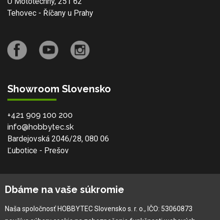
U Mototechny, 251 62
Tehovec - Říčany u Prahy
Showroom Slovensko
+421 909 100 200
info@hobbytec.sk
Bardejovská 2046/28, 080 06
Ľubotice - Prešov
O spoločnosti
Dbáme na vaše súkromie
Ochranná známka
Naša spoločnosť HOBBYTEC Slovensko s. r. o., IČO: 53060873