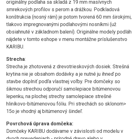
originálny podlaha sa skladá z 19 mm masívnych
smrekových profilov s perom a drážkou. Podkladová
konštrukcia (nosný rám) je potom tvorená 60 mm širokými,
tlakovo impregnovanými podlahovými nosníkmi (už
obsiahnuté v základnom balení). Originálne modely podláh
nájdete v tomto eshope v menu montážne príslušenstvo
KARIBU.
Strecha
:
Strecha je zhotovená z drevotrieskových dosiek. Strešná
krytina nie je obsahom dodávky a je nutné ju ihneď po
stavbe doplniť podľa vlastnej voľby. Pre domčeky so
šikmou strechou odporučí samolepiace bitúmenovou
lepenku, na plochej strechy samolepiace strešné
hliníkovo-bitúmenovou fóliu. Pri strechách so sklonom>
15o je vhodný aj bitúmenový šindeľ.
Povrchová úprava domčeka:
Domčeky KARIBU dodávame v závislosti od modelu v
dvoch prevedeniach - prírodné drevo alebo v