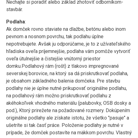
Nechajte si poradiť alebo základ zhotoviť odborníkom-
stavbár.
Podlaha
:
Ak domček rovno staviate na dlažbe, betónu alebo inom
pevnom a nosnom povrchu, tak podlahu úplne
nepotrebujete. Avšak ju odporúčame, je to z užívateľského
hľadiska oveľa príjemnejšie, podlaha vám pomôže vytvoriť
oveľa útulnejšie a čistejšie vnútorný priestor
domku.Podlahový rám (rošt) z tlakovo impregnované
severskej borovice, na ktorý sa dá priskrutkovať podlaha,
je obsahom základného balenia domčeka. Pre stavbu
podlahy nie je úplne nutné prikupovať originálne podlahu,
na podlahový rám možno priskrutkovať podlahu z
akéhokoľvek vhodného materiálu (palubovky, OSB dosky a
pod.), Ktorý prirežete na požadované rozmery. Dokúpením
originálne podlahy ale získate istotu, že všetko "pasuje" a
ušetríte si tak časť práce. Položenie podlahy je nutné v
prípade, že domček postavíte na mäkkom povrchu. Vlastný